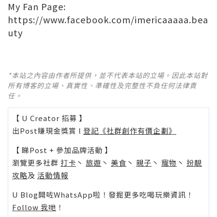
My Fan Page:
https://www.facebook.com/imericaaaaa.bea
uty
*本站之內容由作者所提供，並不代表本站的立場。因此本站對
所有博客的立場、真實性、準確性及完整性不負任何法律責
任。
【 U Creator 招募 】
出Post賺現金獎賞 l
登記《社群創作有價企劃》
【 睇Post + 參加品牌活動 】
瀏覽更多社群
打卡
丶
旅遊
丶
美食
丶
親子
丶
寵物
丶
扮靚
攻略
及
活動情報
U Blog開咗WhatsApp啦！發掘更多吃喝玩樂資訊！
Follow 我哋
！