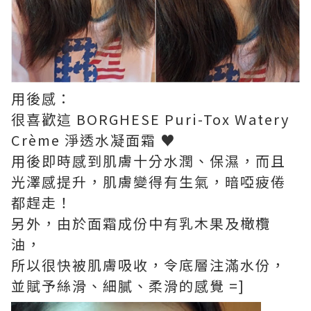
用後感：
很喜歡這 BORGHESE Puri-Tox Watery
Crème 淨透水凝面霜 ♥
用後即時感到肌膚十分水潤、保濕，而且
光澤感提升，肌膚變得有生氣，暗啞疲倦
都趕走！
另外，由於面霜成份中有乳木果及橄欖
油，
所以很快被肌膚吸收，令底層注滿水份，
並賦予絲滑、細膩、柔滑的感覺 =]