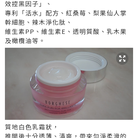
效控黑因子」、
專利「活水」配方、紅桑莓、梨果仙人掌
幹細胞、辣木淨化肽、
維生素PP、維生素E、透明質酸、乳木果
及橄欖油等。
質地白色乳霜狀，
推開後十分透薄、清爽，帶來勻淨柔滑的