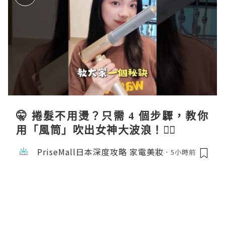
🤫 捲髮不用燙？只需 4 個步驟，教你
用「風筒」吹出女神大波浪！💇‍♀️
PriseMall日本深度攻略 家電美妝
5小時前