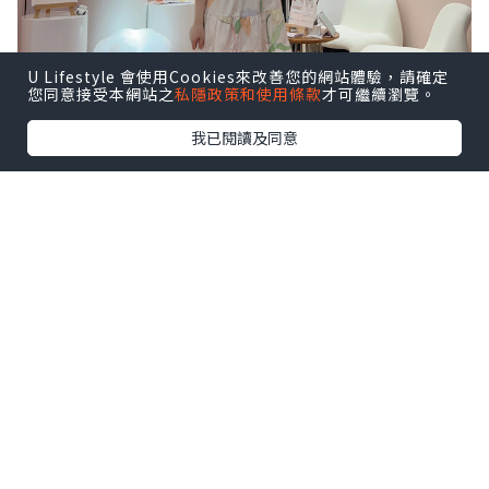
U Lifestyle 會使用Cookies來改善您的網站體驗，請確定
您同意接受本網站之
私隱政策和使用條款
才可繼續瀏覽。
我已閱讀及同意
很喜歡以下這幾句，說出媽媽心聲！
一日24小時，又要照顧小朋友，又要做家
務，又要上班，有時真的感到辛苦～
所以每日抽出30秒，好好愛自己／多謝自
己要必需的！