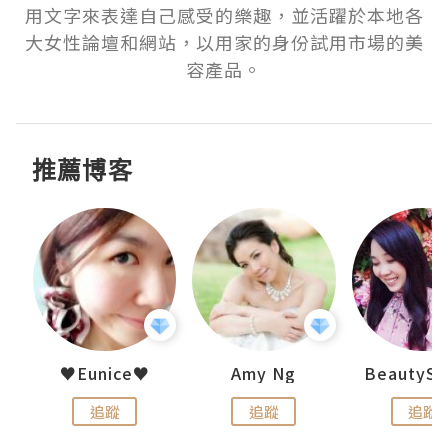
用文字來表達自己感受的樂趣，並活躍於本地各
大女性論壇和網站，以用家的身份試用市場的美
容產品。
推薦博客
h 夏沫
♥Eunice♥
Amy Ng
追蹤
追蹤
追蹤