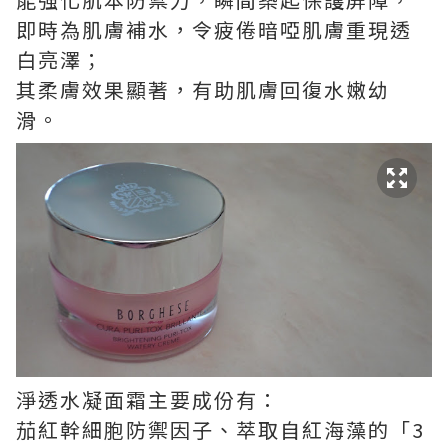
即時為肌膚補水，令疲倦暗啞肌膚重現透
白亮澤；
其柔膚效果顯著，有助肌膚回復水嫩幼
滑。
淨透水凝面霜主要成份有：
茄紅幹細胞防禦因子、萃取自紅海藻的「3