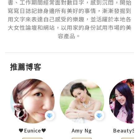
書、工作期間經常面對數目字，感到沉悶，開始
寫寫日誌記錄身邊所有美好的事情，漸漸發掘到
用文字來表達自己感受的樂趣，並活躍於本地各
大女性論壇和網站，以用家的身份試用市場的美
容產品。
推薦博客
h 夏沫
♥Eunice♥
Amy Ng