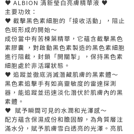
♥ ALBION 清新瑩白亮膚精華液 ♥
主要功效：
♥ 截擊黑色素細胞的「接收活動」，阻止
色斑形成的開始～
成份當中有苦楝葉精華，它蘊含截擊黑色
素膠囊 ，對啟動黑色素製造的黑色素細胞
進行阻截，封鎖「開關掣」，保持黑色素
細胞處於非活躍狀態。
♥ 追蹤並徹底消滅潛藏肌膚的黑素體～
黑色素追擊手有如高靈敏度的雷達探測
器，能追蹤並迅速淡化潛伏於肌膚內的黑
素體。
♥ 賦予瞬間可見的水潤和光澤感～
配方蘊含保濕成份和膽固醇，為角質層注
滿水分，賦予肌膚雪白透亮的光澤。亮肌