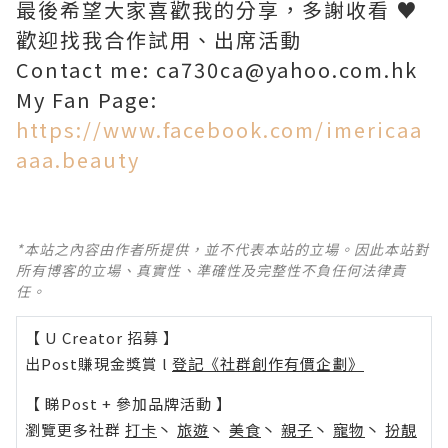
最後希望大家喜歡我的分享，多謝收看 ♥
歡迎找我合作試用、出席活動
Contact me: ca730ca@yahoo.com.hk
My Fan Page:
https://www.facebook.com/imericaa
aaa.beauty
*本站之內容由作者所提供，並不代表本站的立場。因此本站對
所有博客的立場、真實性、準確性及完整性不負任何法律責
任。
【 U Creator 招募 】
出Post賺現金獎賞 l
登記《社群創作有價企劃》
【 睇Post + 參加品牌活動 】
瀏覽更多社群
打卡
丶
旅遊
丶
美食
丶
親子
丶
寵物
丶
扮靚