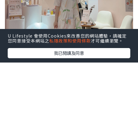
U Lifestyle 會使用Cookies來改善您的網站體驗，請確定
您同意接受本網站之
私隱政策和使用條款
才可繼續瀏覽。
我已閱讀及同意
很喜歡以下這幾句，說出媽媽心聲！
一日24小時，又要照顧小朋友，又要做家
務，又要上班，有時真的感到辛苦～
所以每日抽出30秒，好好愛自己／多謝自
己要必需的！