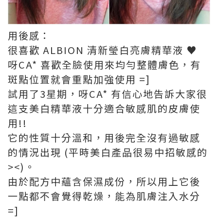
用後感：
很喜歡 ALBION 清新瑩白亮膚精華液 ♥
呀CA* 喜歡全臉使用來均勻整體膚色，有
斑點位置就會重點加強使用 =]
試用了3星期，呀CA* 有信心地告訴大家很
這支美白精華液十分適合敏感肌的皮膚使
用!!
它的性質十分溫和，用後完全沒有過敏感
的情況出現 (平時美白產品很易中招敏感的
><)。
由於配方中蘊含保濕成份，所以用上它後
一點都不會覺得乾燥，能為肌膚注入水分
=]