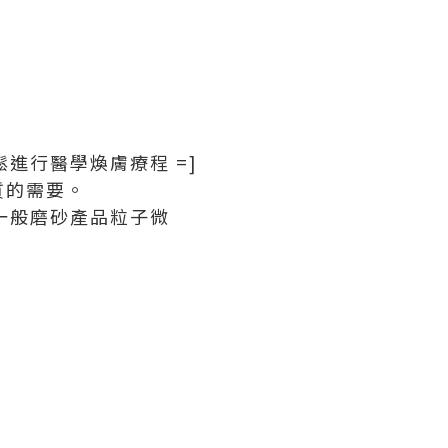
；
進行醫學煥膚療程 =]
質的需要。
一般磨砂產品粒子微