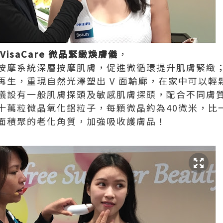
VisaCare 微晶緊緻煥膚儀
，
按摩系統深層按摩肌膚，促進微循環提升肌膚緊緻
生，重現自然光澤塑出 V 面輪廓，在家中可以輕鬆
儀設有一般肌膚探頭及敏感肌膚探頭，配合不同膚
十萬粒微晶氧化鋁粒子，每顆微晶約為40微米，比
面積聚的老化角質，加強吸收護膚品！