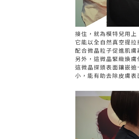
接住，就為模特兒用上
它能以全自然真空提拉
配合微晶粒子促進肌膚再
另外，這微晶緊緻煥膚
這微晶探頭表面鑲嵌逾
小，能有助去除皮膚表