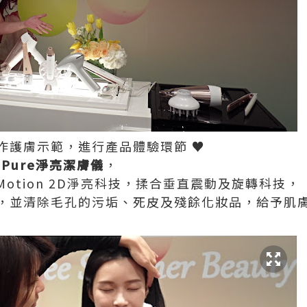
作護膚示範，進行產品體驗環節 ♥
saPure淨亮潔膚儀
，
 Motion 2D淨亮科技，揉合垂直震動及旋轉科技，
，並清除毛孔的污垢、死皮及殘餘化妝品，給予肌