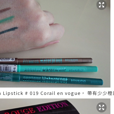
n Lipstick # 019 Corail en vogue， 帶