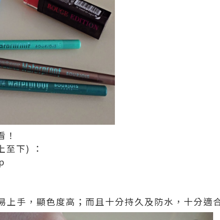
看！
上至下) ：
op
易上手，顯色度高；而且十分持久及防水，十分適