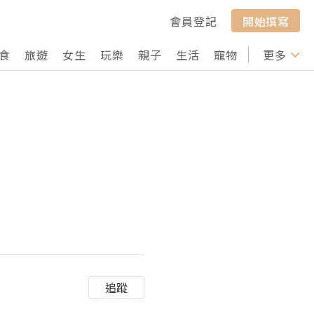
會員登記
開始撰寫
食
旅遊
女生
玩樂
親子
生活
寵物
行山
更多
打卡
追蹤