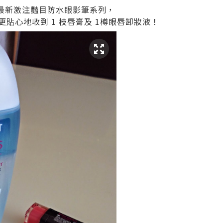
ois 最新激注豔目防水眼影筆系列，
更貼心地收到 1 枝唇膏及 1樽眼唇卸妝液！