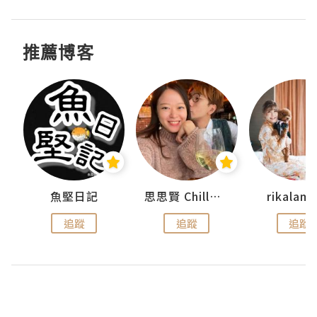
推薦博客
urnal
魚堅日記
思思賢 ChillMyBabe
rikala
追蹤
追蹤
追蹤