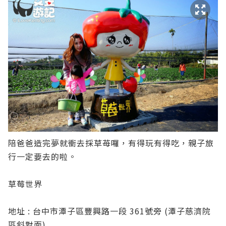
陪爸爸造完夢就衝去採草苺囉，有得玩有得吃，親子旅
行一定要去的啦。
草莓世界
地址 : 台中市潭子區豐興路一段 361號旁 (潭子慈濟院
區斜對面)