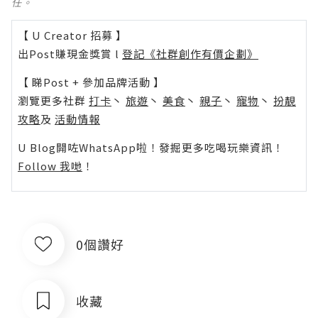
任。
【 U Creator 招募 】
出Post賺現金獎賞 l
登記《社群創作有價企劃》
【 睇Post + 參加品牌活動 】
瀏覽更多社群
打卡
丶
旅遊
丶
美食
丶
親子
丶
寵物
丶
扮靚
攻略
及
活動情報
U Blog開咗WhatsApp啦！發掘更多吃喝玩樂資訊！
Follow 我哋
！
0個讚好
收藏