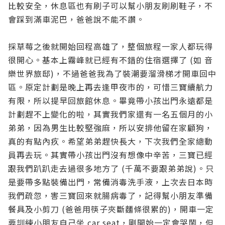
比較安全，休息區也有刷子可以幫小朋友刷刷鞋子，不
會踩到滿車泥巴，爸爸說不能不讚。
採草莓之後就開始回程高雄了，整個旅程一家人都玩得
很開心。基本上霧峰就已經有不錯的住宿選擇了 (如 音
樂世界旅邸)，不過爸爸我為了裝潮要溜滑梯才開車回中
區。原定計劃是晚上再去逢甲夜市的，可惜三寶續航力
有限，所以提早回旅館休息。畢竟帶小孩出門永遠都是
計劃趕不上變化的啦，其實我們家還有一名五個月的小
弟弟，因為男生比較堅強麻，所以安排他留在家顧狗，
真的有點內疚。希望弟弟趕快長大，下次我們全家總動
員再去玩。其實帶小孩出門沒有想像中辛苦，三寶已經
跟我們趴趴走去過很多地方了 (千萬不要跟弟弟說)。只
是要帶多點裝備出門，常備消毒洗手液，上次去日本時
我們疏忽，害三寶回來就腸病毒了，記得幫小朋友準備
餐具及小剪刀 (爸爸用筷子夾斷麵條很累的)，開車一定
要訓練小朋友自己坐 car seat，剛開始一定會哭鬧，但