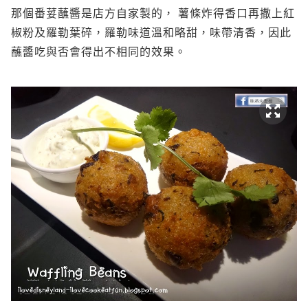
那個番荽蘸醬是店方自家製的， 薯條炸得香口再撒上紅
椒粉及羅勒葉碎，羅勒味道溫和略甜，味帶清香，因此
蘸醬吃與否會得出不相同的效果。