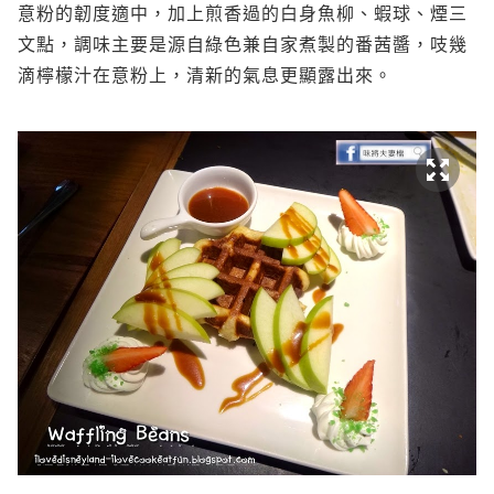
意粉的韌度適中，加上煎香過的白身魚柳、蝦球、煙三
文點，調味主要是源自綠色兼自家煮製的番茜醬，吱幾
滴檸檬汁在意粉上，清新的氣息更顯露出來。