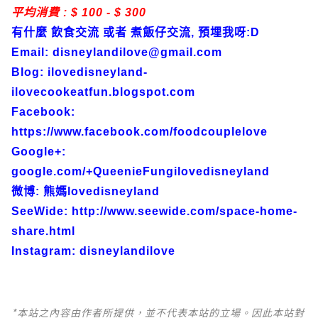
平均消費 : $ 100 - $ 300
有什麼 飲食交流 或者 煮飯仔交流, 預埋我呀:D
Email: disneylandilove@gmail.com
Blog: ilovedisneyland-
ilovecookeatfun.blogspot.com
Facebook:
https://www.facebook.com/foodcouplelove
Google+:
google.com/+QueenieFungilovedisneyland
微博: 熊媽lovedisneyland
SeeWide: http://www.seewide.com/space-home-
share.html
Instagram: disneylandilove
*本站之內容由作者所提供，並不代表本站的立場。因此本站對