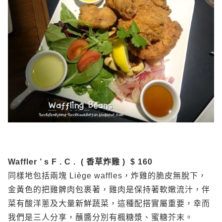
Waffler ’ s F . C . ( 香草炸雞 ) $ 160
同樣地包括兩塊 Liège waffles，炸雞的脆皮無脫下，
金黃色的把雞髀肉包裹著，雞肉是保持著軟嫩流汁，伴
菜有酸洋蔥及大量新鮮蔬菜，這種配搭實屬重要，幸而
我們是三人分享，蘸醬分別有楓糖漿、蜜糖芥末。