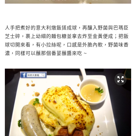
人手把煮好的意大利燉飯搓成球，再釀入野菌與巴瑪臣
芝士碎，裹上幼細的麵包糠並拿去炸至金黃便成；把飯
球切開來看，有小拉絲呢，口感是外脆內軟，野菌味香
濃，同樣可以蘸那個番荽蘸醬來吃 ~