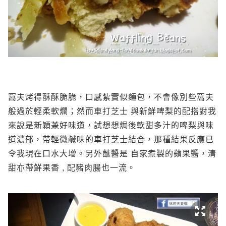
窩夫烤得酥酥脆脆，口感紮實似麵包，不會像別些窩夫
般過於輕柔軟爛；然而車打芝士 與新鮮啤梨的配搭對我
來說是新穎兼好味道，試想想焗後軟甜多汁的啤梨與味
道濃郁，帶輕微鹹味的車打芝士結合，那種結果反應已
令我現在口水大增。另外蘸醬是 自家煮製的蘋果醬，清
甜亦帶鮮果香 , 配豬肉腸也一流。