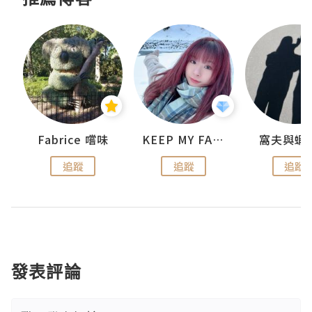
Fabrice 嚐味
KEEP MY FAITH
窩夫與蝦
追蹤
追蹤
追蹤
發表評論