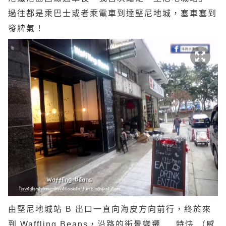
過往都是乘巴士或者乘電車到達堅尼地城，塞車塞到
發脾氣！
由堅尼地城站 B 出口一直向海皮方向前行，終於來
到 Waffling Beans，沿路的街景變遷 ... 特快 （感