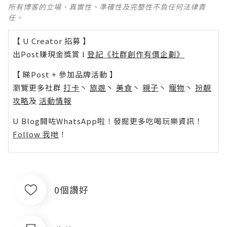
所有博客的立場、真實性、準確性及完整性不負任何法律責
任。
【 U Creator 招募 】
出Post賺現金獎賞 l
登記《社群創作有價企劃》
【 睇Post + 參加品牌活動 】
瀏覽更多社群
打卡
丶
旅遊
丶
美食
丶
親子
丶
寵物
丶
扮靚
攻略
及
活動情報
U Blog開咗WhatsApp啦！發掘更多吃喝玩樂資訊！
Follow 我哋
！
0個讚好