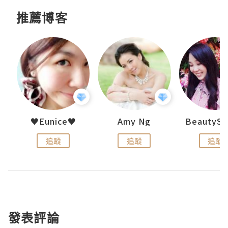
推薦博客
h 夏沫
♥Eunice♥
Amy Ng
追蹤
追蹤
追蹤
發表評論