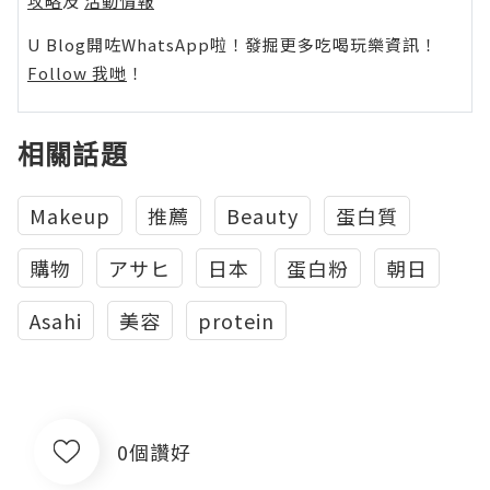
攻略
及
活動情報
U Blog開咗WhatsApp啦！發掘更多吃喝玩樂資訊！
Follow 我哋
！
相關話題
Makeup
推薦
Beauty
蛋白質
購物
アサヒ
日本
蛋白粉
朝日
Asahi
美容
protein
0個讚好