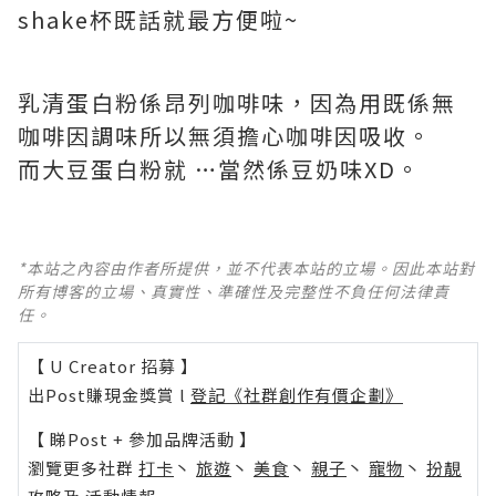
shake杯既話就最方便啦~
乳清蛋白粉係昂列咖啡味，因為用既係無
咖啡因調味所以無須擔心咖啡因吸收。
而大豆蛋白粉就 …當然係豆奶味XD。
*本站之內容由作者所提供，並不代表本站的立場。因此本站對
所有博客的立場、真實性、準確性及完整性不負任何法律責
任。
【 U Creator 招募 】
出Post賺現金獎賞 l
登記《社群創作有價企劃》
【 睇Post + 參加品牌活動 】
瀏覽更多社群
打卡
丶
旅遊
丶
美食
丶
親子
丶
寵物
丶
扮靚