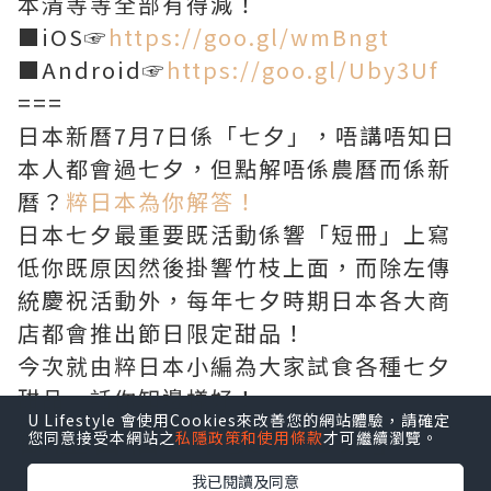
本清等等全部有得減！
■iOS☞
https://goo.gl/wmBngt
■Android☞
https://goo.gl/Uby3Uf
===
日本新曆7月7日係「七夕」，唔講唔知日
本人都會過七夕，但點解唔係農曆而係新
曆？
粹日本為你解答！
日本七夕最重要既活動係響「短冊」上寫
低你既原因然後掛響竹枝上面，而除左傳
統慶祝活動外，每年七夕時期日本各大商
店都會推出節日限定甜品！
今次就由粹日本小編為大家試食各種七夕
甜品，話你知邊樣好！
U Lifestyle 會使用Cookies來改善您的網站體驗，請確定
鶴屋吉信 - 羊羹「七夕」
您同意接受本網站之
私隱政策和使用條款
才可繼續瀏覽。
我已閱讀及同意