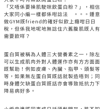
「又唔係要操肌駛咪飲蛋白粉？」，相信
大家同小編一樣都係咁諗法 。。。鍾意
做GYM既friend的確好似飲上癮咁日日
稅，但係我地呢地無諗住六舊腹肌既人有
需要飲咩？
蛋白質被稱為人體三大營養素之一，除左
可以生成肌肉外對人體運作亦有方方面面
既幫助！例如皮膚、內臟、指甲、頭髮等
等，如果無左蛋白質既話就製造唔到；同
時身體欠缺蛋白質既話亦會導致抵抗力下
降易病好多。
小編旁邊既同事成日話頭髮開叉，殊不知