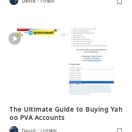
Devid
3分鐘前
The Ultimate Guide to Buying Yah
oo PVA Accounts
Devid
10分鐘前