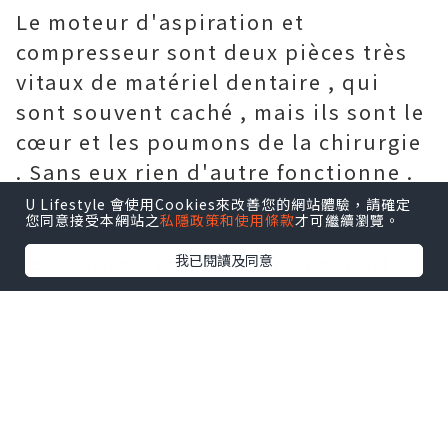
Le moteur d'aspiration et
compresseur sont deux pièces très
vitaux de matériel dentaire , qui
sont souvent caché , mais ils sont le
cœur et les poumons de la chirurgie
. Sans eux rien d'autre fonctionne .
Amalgamateur dentaire
ne tombe
U Lifestyle 會使用Cookies來改善您的網站體驗，請確定
您同意接受本網站之
私隱政策和使用條款
才可繼續瀏覽。
pas dans cette catégorie
Le compresseur est l'équipement
我已閱讀及同意
dentaire visée comme les poumons
de la chirurgie et devrait être une
huile de l'air sec modèle gratuit . Il
fournit de l'air comprimé à de
nombreuses pièces d'équipement
dentaire , y compris le fauteuil