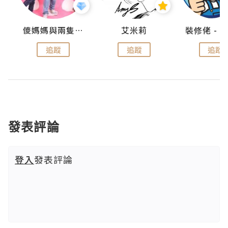
點滴
儍媽媽與兩隻小魔怪之家
艾米莉
追蹤
追蹤
追蹤
發表評論
登入
發表評論