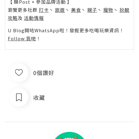
【 睇Post + 參加品牌活動 】
瀏覽更多社群
打卡
丶
旅遊
丶
美食
丶
親子
丶
寵物
丶
扮靚
攻略
及
活動情報
U Blog開咗WhatsApp啦！發掘更多吃喝玩樂資訊！
Follow 我哋
！
0個讚好
收藏