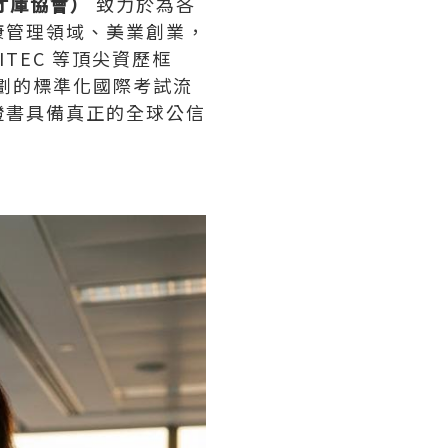
人才庫協會）
致力於為各
康管理領域、美業創業，
TEC 等頂尖資歷框
T 規劃的標準化國際考試流
證書具備真正的全球公信