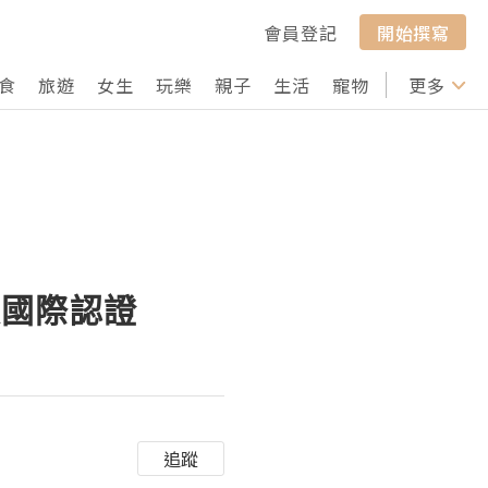
會員登記
開始撰寫
食
旅遊
女生
玩樂
親子
生活
寵物
行山
更多
打卡
張國際認證
追蹤