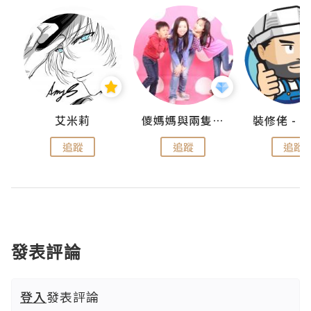
點滴
艾米莉
儍媽媽與兩隻小魔怪之家
追蹤
追蹤
追蹤
發表評論
登入
發表評論