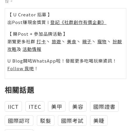
任。
【 U Creator 招募 】
出Post賺現金獎賞 l
登記《社群創作有價企劃》
【 睇Post + 參加品牌活動 】
瀏覽更多社群
打卡
丶
旅遊
丶
美食
丶
親子
丶
寵物
丶
扮靚
攻略
及
活動情報
U Blog開咗WhatsApp啦！發掘更多吃喝玩樂資訊！
Follow 我哋
！
相關話題
IICT
ITEC
美甲
美容
國際證書
國際認可
駁髮
國際考試
美睫