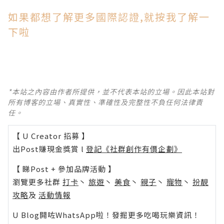
如果都想了解更多國際認證,就按我了解一
下啦
*本站之內容由作者所提供，並不代表本站的立場。因此本站對
所有博客的立場、真實性、準確性及完整性不負任何法律責
任。
【 U Creator 招募 】
出Post賺現金獎賞 l
登記《社群創作有價企劃》
【 睇Post + 參加品牌活動 】
瀏覽更多社群
打卡
丶
旅遊
丶
美食
丶
親子
丶
寵物
丶
扮靚
攻略
及
活動情報
U Blog開咗WhatsApp啦！發掘更多吃喝玩樂資訊！