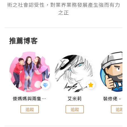
術之社會認受性，對業界業務發展產生強而有力
之正
推薦博客
點滴
儍媽媽與兩隻小魔怪之家
艾米莉
追蹤
追蹤
追蹤