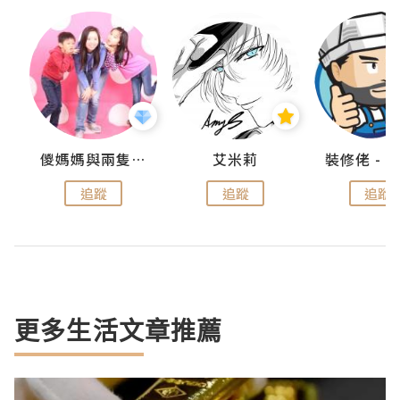
點滴
儍媽媽與兩隻小魔怪之家
艾米莉
追蹤
追蹤
追蹤
更多生活文章推薦