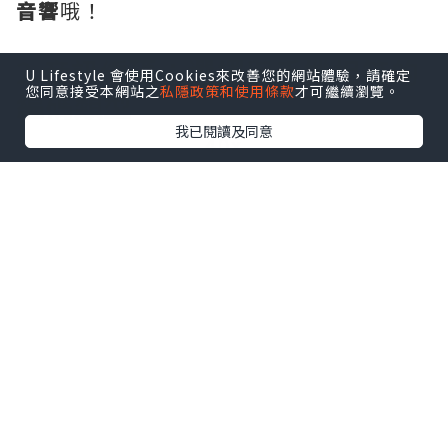
音響
哦！
2.音訊編碼：選擇與手機相符的
U Lifestyle 會使用Cookies來改善您的網站體驗，請確定
您同意接受本網站之
私隱政策和使用條款
才可繼續瀏覽。
編碼類型
我已閱讀及同意
40x
圖片來源：
Pexels
手機與藍牙喇叭連線後，會以藍牙電波將
手機裡的音訊壓縮，再傳輸到音響中解
碼，這個壓縮的過程就稱為音訊編碼。編
碼不僅
會對音質造成影響，也與傳輸速度
息息相關
。為了確保播放出來的音質優良
不失真，我們建議選擇與自身手機規格相
同的藍牙喇叭。