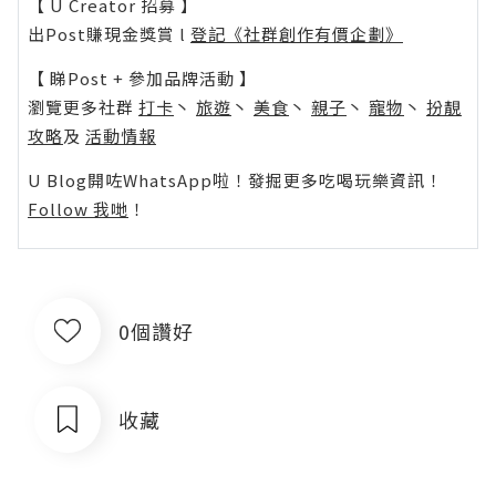
【 U Creator 招募 】
出Post賺現金獎賞 l
登記《社群創作有價企劃》
【 睇Post + 參加品牌活動 】
瀏覽更多社群
打卡
丶
旅遊
丶
美食
丶
親子
丶
寵物
丶
扮靚
攻略
及
活動情報
U Blog開咗WhatsApp啦！發掘更多吃喝玩樂資訊！
Follow 我哋
！
0個讚好
收藏