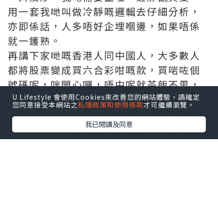
用一套我哋叫做冷靜嘅邏輯去仔細分析，
亦即係話，人多唔好企埋嗰邊，如果唔係
就一鑊熟。
再講下家哋嘅香港人同中國人，大多數人
都將股票變成買六合彩咁嘅款，買啱咗個
號碼呢，咪開心囉，唔中呢就茶飯不思，
U Lifestyle 會使用Cookies來改善您的網站體驗，請確定
呢樣野係完全係一種賭博性嘅性質。
您同意接受本網站之
私隱政策和使用條款
才可繼續瀏覽。
引用我身邊好多朋友都會買波買馬，佢哋
我已閱讀及同意
有贏亦都有輸，有人會爆冷門用幾廿蚊，
就贏幾千蚊返嚟，我問過佢哋，其實你地
買咗咁多年波到最到後你贏定係輸，結果
全部人都係以輸為主，但最奇妙嘅一件事
就係，佢哋明知輸嘅機率係百份之九十，
但依然堅持會繼續刀仔鋸大樹，或者呢樣
野就係佢哋嘅其中一種生活，輸錢皆因贏