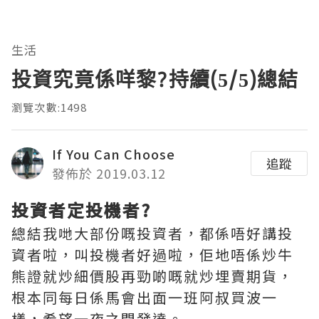
生活
投資究竟係咩黎?持續(5/5)總結
瀏覽次數:1498
If You Can Choose
追蹤
發佈於 2019.03.12
投資者定投機者?
總結我哋大部份嘅投資者，都係唔好講投
資者啦，叫投機者好過啦，佢地唔係炒牛
熊證就炒細價股再勁啲嘅就炒埋賣期貨，
根本同每日係馬會出面一班阿叔買波一
樣，希望一夜之間發達。