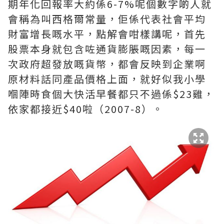
期年化回報率大約係6-7%呢個數字啲人就
會稱為叫西格爾常量，佢係代表社會平均
財富增長嘅水平，點解會咁樣講呢，首先
股票本身就包含咗通貨膨脹嘅因素，每一
次政府超發放嘅貨幣，都會反映到企業啊
原材料話同產品價格上面，就好似我小學
嗰陣時食個大快活早餐都只不過係$23雞，
依家都接近$40啦（2007-8）。