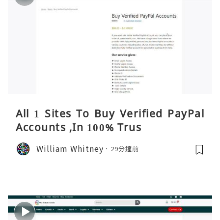
All 1 Sites To Buy Verified PayPal
Accounts ,In 100% Trus
William Whitney
29分鐘前