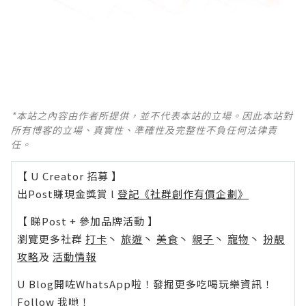
*本站之內容由作者所提供，並不代表本站的立場。因此本站對
所有博客的立場、真實性、準確性及完整性不負任何法律責
任。
【 U Creator 招募 】
出Post賺現金獎賞 l
登記《社群創作有價企劃》
【 睇Post + 參加品牌活動 】
瀏覽更多社群
打卡
丶
旅遊
丶
美食
丶
親子
丶
寵物
丶
扮靚
攻略
及
活動情報
U Blog開咗WhatsApp啦！發掘更多吃喝玩樂資訊！
Follow 我哋
！