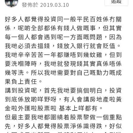
追蹤
發佈於 2019.03.10
好多人都覺得投資同一般平民百姓係冇關
係，呢啲全部都係有錢人做嘅事，但其實
每一個人都會遇到呢一方面嘅問題，因為
我哋必須去搵錢，錢放入銀行就會貶值。
我哋辛辛苦苦一年都賺唔到幾蚊雞，但到
要洗嗰陣時，我哋就發現錢其實真係唔係
幾等洗。所以我哋需要對自己嘅勤力嘅成
果負上責任。
講到投資呢，首先我哋要搞個明白，投資
到底係放啲咩野呀，有人會講房地產啦黃
金啦外匯啦股票啦 基本上咩都有。
但最主要我哋都圍繞着股票黎做一個重點
先，好多人都覺得股票淨係識得跌，好似