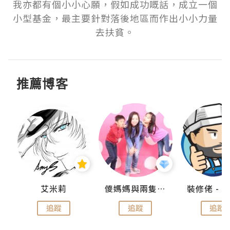
我亦都有個小小心願，假如成功嘅話，成立一個
小型基金，最主要針對落後地區而作出小小力量
去扶貧。
推薦博客
點滴
艾米莉
儍媽媽與兩隻小魔怪之家
追蹤
追蹤
追蹤