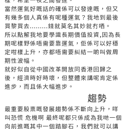
當然運氣好嘅話的確係可以發達嘅，但又
有幾多個人真係有呢種運氣？我地到最後
買黎買去.........錢就莫名其妙就冇哂。
所以點解我地要學識長期價值投資,因為長
期呢樣野係唔需要靠運氣，佢係可以好穩
定咁樣上升，亦都唔需要糾結一啲叫做周
期性波幅。
就好似自從中國改革開放同香港回歸之
後，經濟時好時壞，但整體來講呢肯定係
進步，而且係大幅進步。
趨勢
最重要股票嘅發展趨勢係不斷向上升，咩
叫恐慌 危機啊 最終呢都只係成為我哋一個
向前進嘅其中一個踏腳石，我們就可以講