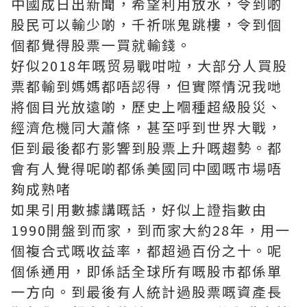
中國成日出新聞，希望利用放水，令到啲
股民可以輸少啲，千祈咪鬼跳樓，令到個
個都覺得股票一買就輸錢。
好似2018年嘅贸易戰咁啦，大部分人買股
票都輸到媽媽都唔認得，但實際情況我哋
將個目光放遠啲，歷史上嗰種超級股災、
經濟危機同大蕭條，甚至呼到世界大戰，
佢到最後都冇影響到股票上升嘅趨勢。都
會有人覺得呢啲都係美國同中國嘅市場唔
夠成熟啫
如果引用數據講嘅話，好似上證指數由
1990開盤到而家，到而家大約28年，用一
個複合式嘅收益率，都超過百份之十。呢
個係通用，即係話全球所有嘅股市都係單
一方向。到最後有人統計過股票嘅資產長