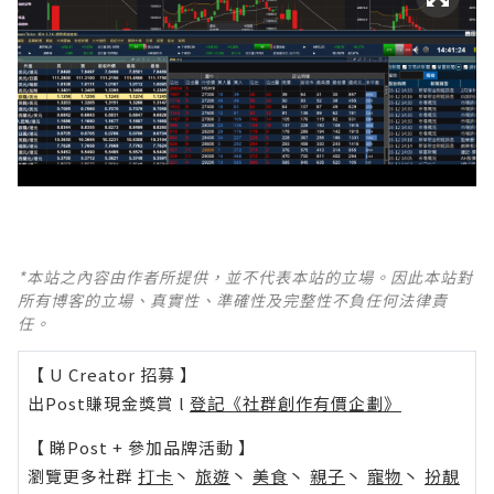
*本站之內容由作者所提供，並不代表本站的立場。因此本站對
所有博客的立場、真實性、準確性及完整性不負任何法律責
任。
【 U Creator 招募 】
出Post賺現金獎賞 l
登記《社群創作有價企劃》
【 睇Post + 參加品牌活動 】
瀏覽更多社群
打卡
丶
旅遊
丶
美食
丶
親子
丶
寵物
丶
扮靚