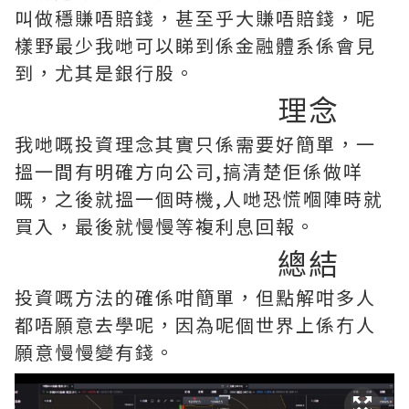
叫做穩賺唔賠錢，甚至乎大賺唔賠錢，呢
樣野最少我哋可以睇到係金融體系係會見
到，尤其是銀行股。
理念
我哋嘅投資理念其實只係需要好簡單，一
搵一間有明確方向公司,搞清楚佢係做咩
嘅，之後就搵一個時機,人哋恐慌嗰陣時就
買入，最後就慢慢等複利息回報。
總結
投資嘅方法的確係咁簡單，但點解咁多人
都唔願意去學呢，因為呢個世界上係冇人
願意慢慢變有錢。