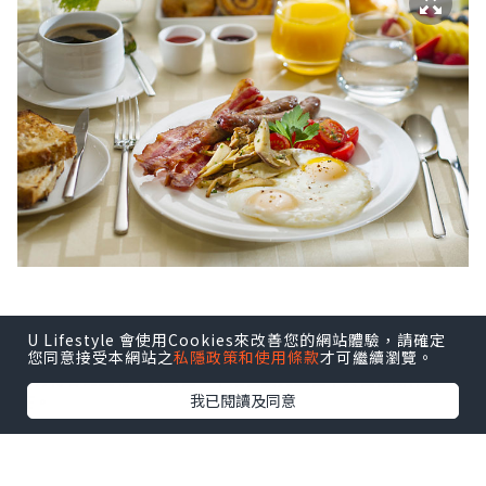
U Lifestyle 會使用Cookies來改善您的網站體驗，請確定
*本站之內容由作者所提供，並不代表本站的立場。因此本站對
您同意接受本網站之
私隱政策和使用條款
才可繼續瀏覽。
所有博客的立場、真實性、準確性及完整性不負任何法律責
我已閱讀及同意
任。
【 U Creator 招募 】
出Post賺現金獎賞 l
登記《社群創作有價企劃》