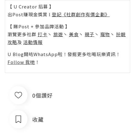
【 U Creator 招募 】
出Post賺現金獎賞 l
登記《社群創作有價企劃》
【 睇Post + 參加品牌活動 】
瀏覽更多社群
打卡
丶
旅遊
丶
美食
丶
親子
丶
寵物
丶
扮靚
攻略
及
活動情報
U Blog開咗WhatsApp啦！發掘更多吃喝玩樂資訊！
Follow 我哋
！
0個讚好
收藏