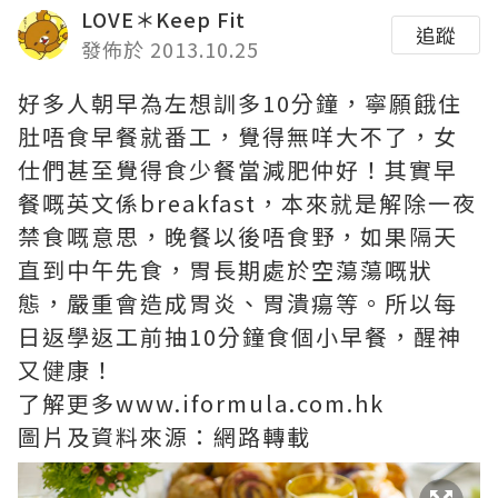
LOVE＊Keep Fit
追蹤
發佈於 2013.10.25
好多人朝早為左想訓多10分鐘，寧願餓住
肚唔食早餐就番工，覺得無咩大不了，女
仕們甚至覺得食少餐當減肥仲好！其實早
餐嘅英文係breakfast，本來就是解除一夜
禁食嘅意思，晚餐以後唔食野，如果隔天
直到中午先食，胃長期處於空蕩蕩嘅狀
態，嚴重會造成胃炎、胃潰瘍等。所以每
日返學返工前抽10分鐘食個小早餐，醒神
又健康！
了解更多www.iformula.com.hk
圖片及資料來源：網路轉載