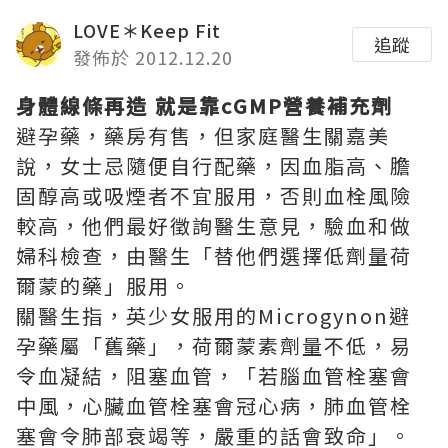
LOVE＊Keep Fit
追蹤
發佈於 2012.12.20
身體線條再造 就是靠cGMP營養補充劑
避孕藥，藥房有售，但家庭醫生關嘉美
說，女士忌隨便自行配藥，因血脂高、膽
固醇高或吸煙者不宜服用，否則血栓風險
較高，他們最好徵詢醫生意見，驗血和做
婦科檢查，由醫生「替他們選擇低劑量荷
爾蒙的藥」服用。
關醫生指，英少女服用的Microgynon避
孕藥屬「舊藥」，荷爾蒙素劑量不低，易
令血凝結，阻塞血管，「若腦血管栓塞會
中風，心臟血管栓塞會冠心病，肺血管栓
塞會令肺部衰竭等，嚴重的話會致命」。