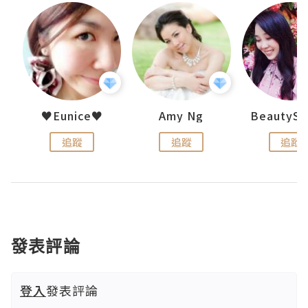
h 夏沫
♥Eunice♥
Amy Ng
追蹤
追蹤
追蹤
發表評論
登入
發表評論