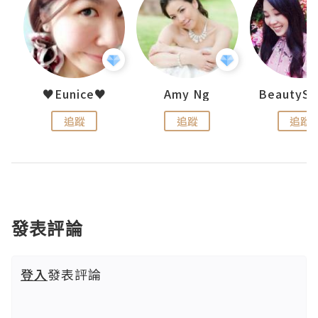
h 夏沫
♥Eunice♥
Amy Ng
追蹤
追蹤
追蹤
發表評論
登入
發表評論