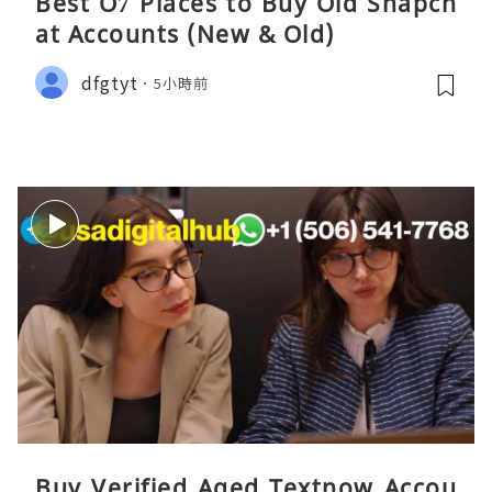
Best O7 Places to Buy Old Snapch
at Accounts (New & Old)
dfgtyt
5小時前
Buy Verified Aged Textnow Accou