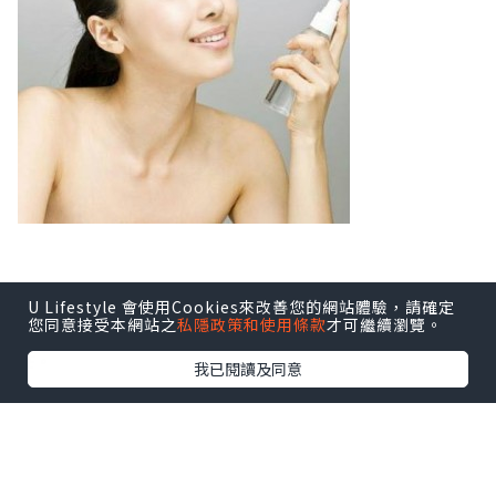
U Lifestyle 會使用Cookies來改善您的網站體驗，請確定
*本站之內容由作者所提供，並不代表本站的立場。因此本站對
您同意接受本網站之
私隱政策和使用條款
才可繼續瀏覽。
所有博客的立場、真實性、準確性及完整性不負任何法律責
任。
我已閱讀及同意
【 U Creator 招募 】
出Post賺現金獎賞 l
登記《社群創作有價企劃》
【 睇Post + 參加品牌活動 】