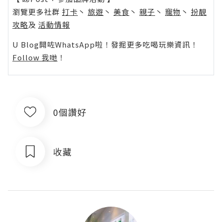
瀏覽更多社群
打卡
丶
旅遊
丶
美食
丶
親子
丶
寵物
丶
扮靚
攻略
及
活動情報
U Blog開咗WhatsApp啦！發掘更多吃喝玩樂資訊！
Follow 我哋
！
0個讚好
收藏