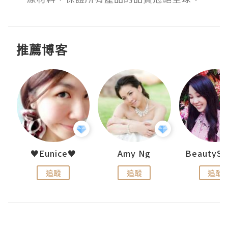
推薦博客
h 夏沫
♥Eunice♥
Amy Ng
追蹤
追蹤
追蹤