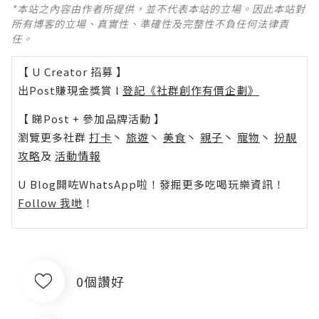
*本站之內容由作者所提供，並不代表本站的立場。因此本站對
所有博客的立場、真實性、準確性及完整性不負任何法律責
任。
【 U Creator 招募 】
出Post賺現金獎賞 l
登記《社群創作有價企劃》
【 睇Post + 參加品牌活動 】
瀏覽更多社群
打卡
丶
旅遊
丶
美食
丶
親子
丶
寵物
丶
扮靚
攻略
及
活動情報
U Blog開咗WhatsApp啦！發掘更多吃喝玩樂資訊！
Follow 我哋
！
0個讚好