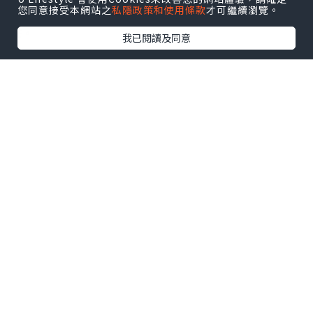
*本站之內容由作者所提供，並不代表本站的立場。因此本站對
您同意接受本網站之
私隱政策和使用條款
才可繼續瀏覽。
所有博客的立場、真實性、準確性及完整性不負任何法律責
任。
我已閱讀及同意
【 U Creator 招募 】
出Post賺現金獎賞 l
登記《社群創作有價企劃》
【 睇Post + 參加品牌活動 】
瀏覽更多社群
打卡
丶
旅遊
丶
美食
丶
親子
丶
寵物
丶
扮靚
攻略
及
活動情報
U Blog開咗WhatsApp啦！發掘更多吃喝玩樂資訊！
Follow 我哋
！
0個讚好