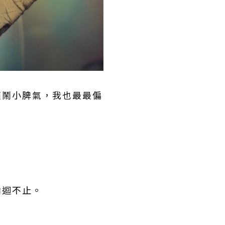
賴鬧小脾氣，我也最最偏
輪迴不止。