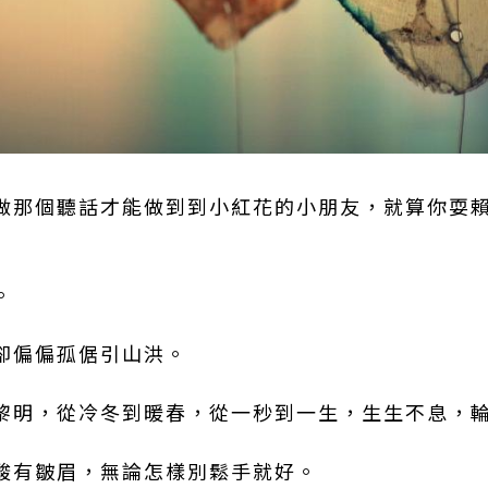
用做那個聽話才能做到到小紅花的小朋友，就算你耍
。
，卻偏偏孤倨引山洪。
到黎明，從冷冬到暖春，從一秒到一生，生生不息，
心酸有皺眉，無論怎樣別鬆手就好。