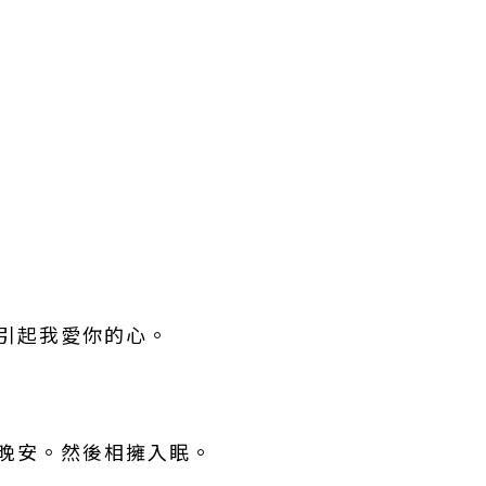
。
會引起我愛你的心。
道晚安。然後相擁入眠。