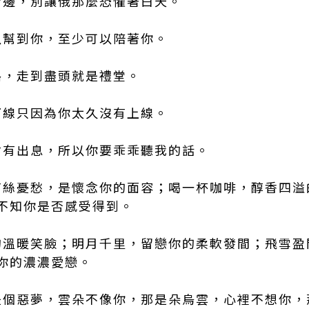
俄身邊，別讓俄那麼恐懼著白天。
可以幫到你，至少可以陪著你。
路，走到盡頭就是禮堂。
，下線只因為你太久沒有上線。
才會有出息，所以你要乖乖聽我的話。
會有絲憂愁，是懷念你的面容；喝一杯咖啡，醇香四
不知你是否感受得到。
你的溫暖笑臉；明月千里，留戀你的柔軟發間；飛雪
你的濃濃愛戀。
便是個惡夢，雲朵不像你，那是朵烏雲，心裡不想你