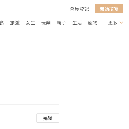
會員登記
開始撰寫
食
旅遊
女生
玩樂
親子
生活
寵物
行山
更多
打卡
追蹤