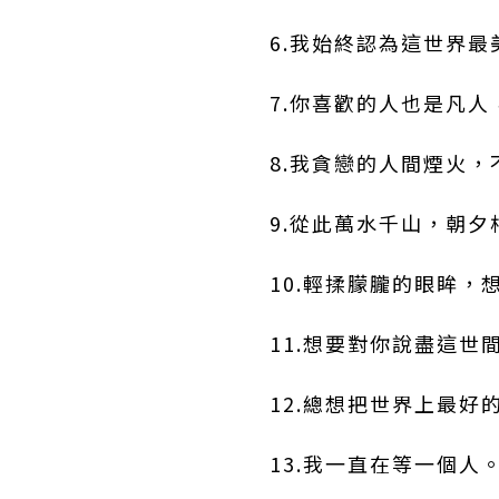
6.我始終認為這世界
7.你喜歡的人也是凡
8.我貪戀的人間煙火
9.從此萬水千山，朝夕
10.輕揉朦朧的眼眸
11.想要對你說盡這
12.總想把世界上最
13.我一直在等一個