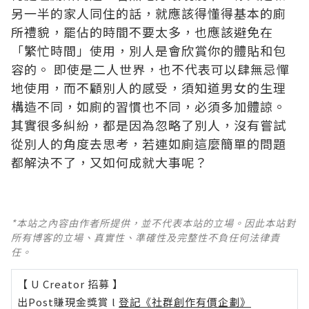
另一半的家人同住的話，就應該得懂得基本的廁
所禮貌，罷佔的時間不要太多，也應該避免在
「繁忙時間」使用，別人是會欣賞你的體貼和包
容的。 即使是二人世界，也不代表可以肆無忌憚
地使用，而不顧別人的感受，須知道男女的生理
構造不同，如廁的習慣也不同，必須多加體諒。
其實很多糾紛，都是因為忽略了別人，沒有嘗試
從別人的角度去思考，若連如廁這麼簡單的問題
都解決不了，又如何成就大事呢？
*本站之內容由作者所提供，並不代表本站的立場。因此本站對
所有博客的立場、真實性、準確性及完整性不負任何法律責
任。
【 U Creator 招募 】
出Post賺現金獎賞 l
登記《社群創作有價企劃》