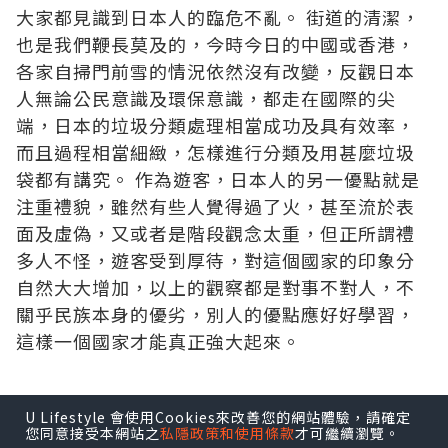
大家都見識到日本人的臨危不亂。 街道的清潔，
也是我們鞭長莫及的，今時今日的中國或香港，
各家自掃門前雪的情況依然沒有改變，反觀日本
人無論公民意識及環保意識，都走在國際的尖
端，日本的垃圾分類處理相當成功及具有效率，
而且過程相當細緻，怎樣進行分類及用甚麼垃圾
袋都有講究。 作為遊客，日本人的另一優點就是
注重禮貌，雖然有些人覺得過了火，甚至流於表
面及虛偽，又或者是階段觀念太重，但正所謂禮
多人不怪，遊客受到厚待，對這個國家的印象分
自然大大增加，以上的觀察都是對事不對人，不
關乎民族本身的優劣，別人的優點應好好學習，
這樣一個國家才能真正強大起來。
U Lifestyle 會使用Cookies來改善您的網站體驗，請確定
*本站之內容由作者所提供，並不代表本站的立場。因此本站對
您同意接受本網站之
私隱政策和使用條款
才可繼續瀏覽。