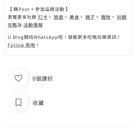
【 睇Post + 參加品牌活動 】
瀏覽更多社群
打卡
丶
旅遊
丶
美食
丶
親子
丶
寵物
丶
扮靚
攻略
及
活動情報
U Blog開咗WhatsApp啦！發掘更多吃喝玩樂資訊！
Follow 我哋
！
0個讚好
收藏