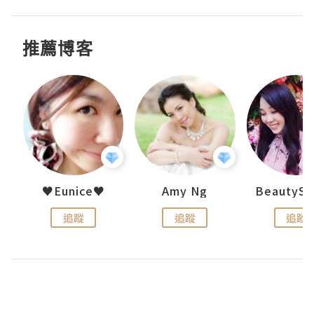
推薦博客
h 夏沫
♥Eunice♥
Amy Ng
追蹤
追蹤
追蹤