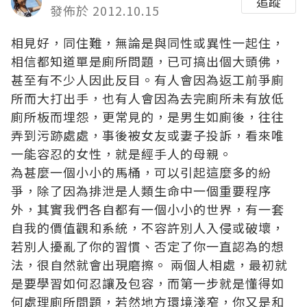
追蹤
發佈於 2012.10.15
相見好，同住難，無論是與同性或異性一起住，
相信都知道單是廁所問題，已可搞出個大頭佛，
甚至有不少人因此反目。有人會因為返工前爭廁
所而大打出手，也有人會因為去完廁所未有放低
廁所板而埋怨，更常見的，是男生如廁後，往往
弄到污跡處處，事後被女友或妻子投訴，看來唯
一能容忍的女性，就是經手人的母親。
為甚麼一個小小的馬桶，可以引起這麼多的紛
爭，除了因為排泄是人類生命中一個重要程序
外，其實我們各自都有一個小小的世界，有一套
自我的價值觀和系統，不容許別人入侵或破壞，
若別人擾亂了你的習慣、否定了你一直認為的想
法，很自然就會出現磨擦。 兩個人相處，最初就
是要學習如何忍讓及包容，而第一步就是懂得如
何處理廁所問題，若然地方環境淺窄，你又是和