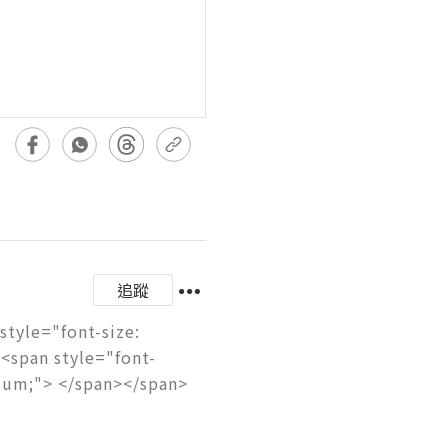
追蹤
tyle="font-size: 
<span style="font-
dium;"> </span></span>