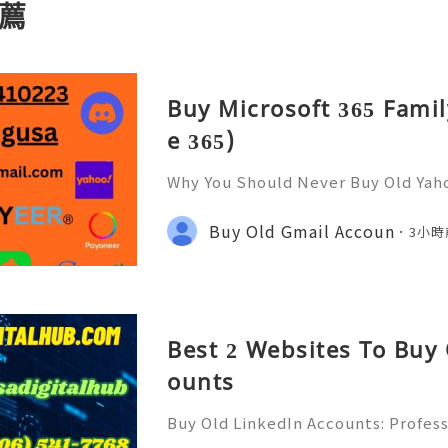
薦
Buy Microsoft 365 Famil
e 365)
Why You Should Never Buy Old Yah
ntinues to be used by millions of 
onal communication, business cor
Buy Old Gmail Accoun
3小時
ccount recovery. Because of
Best 2 Websites To Buy
ounts
Buy Old LinkedIn Accounts: Profess
rivacy Protection & Responsible