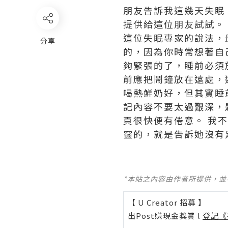
朋友告訴我這幾天失眠
提供給這位朋友試試。
這位失眠專家的說法，
分享
的，因為你時常想著自
夠緊張的了，睡前必須
前應把鬧鐘放在遠處，
喝熱鮮奶好，但其實睡
記內容不要太過艱深，
頁很快便有倦意。 我
靈的，就是告訴她沒有
*本站之內容由作者所提供，
【 U Creator 招募 】
出Post賺現金獎賞 l
登記《