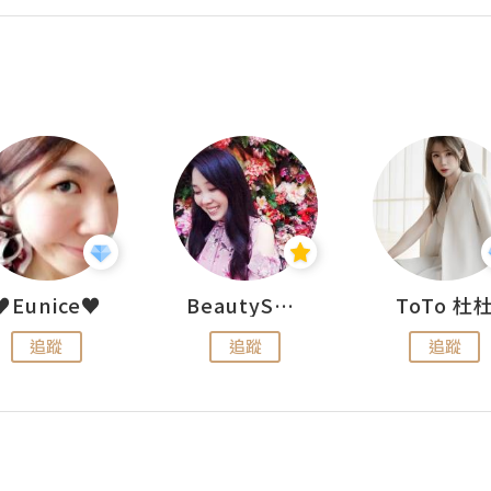
♥Eunice♥
BeautySearch
ToTo 杜
追蹤
追蹤
追蹤