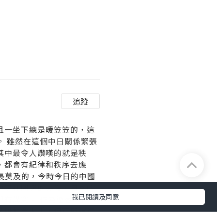
追蹤
且一坐下總是暖笠笠的，這
 雖然在這個中日關係緊張
其中最令人讚嘆的就是秩
，都會有紀律和秩序去應
鞭長莫及的，今時今日的中國
都走在國際的尖端，日本的
我已閱讀及同意
有講究。 作為遊客，日本
階段觀念太重，但正所謂禮