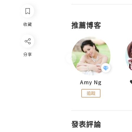
推薦博客
收藏
分享
LoveCath 夏沫
Amy Ng
追蹤
追蹤
發表評論