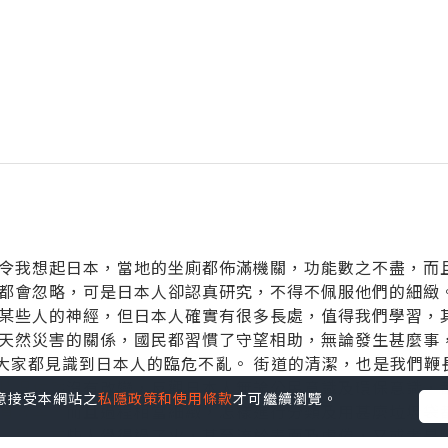
令我想起日本，當地的坐廁都佈滿機關，功能數之不盡，而
都會忽略，可是日本人卻認真研究，不得不佩服他們的細緻。
某些人的神經，但日本人確實有很多長處，值得我們學習，
天然災害的關係，國民都習慣了守望相助，無論發生甚麼事
，大家都見識到日本人的臨危不亂。 街道的清潔，也是我們
情況依然沒有改變，反觀日本人無論公民意識及環保意識，
您同意接受本網站之
私隱政策和使用條款
才可繼續瀏覽。
有效率，而且過程相當細緻，怎樣進行分類及用甚麼垃圾袋都
，雖然有些人覺得過了火，甚至流於表面及虛偽，又或者是