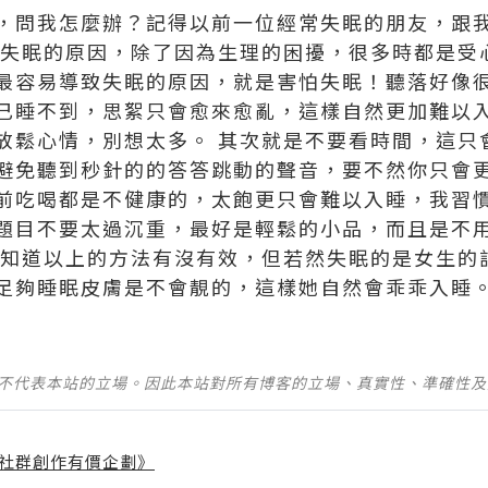
，問我怎麼辦？記得以前一位經常失眠的朋友，跟
 失眠的原因，除了因為生理的困擾，很多時都是受
最容易導致失眠的原因，就是害怕失眠！聽落好像
己睡不到，思絮只會愈來愈亂，這樣自然更加難以
放鬆心情，別想太多。 其次就是不要看時間，這只
避免聽到秒針的的答答跳動的聲音，要不然你只會更
前吃喝都是不健康的，太飽更只會難以入睡，我習
題目不要太過沉重，最好是輕鬆的小品，而且是不
不知道以上的方法有沒有效，但若然失眠的是女生的
足夠睡眠皮膚是不會靚的，這樣她自然會乖乖入睡
並不代表本站的立場。因此本站對所有博客的立場、真實性、準確性
社群創作有價企劃》