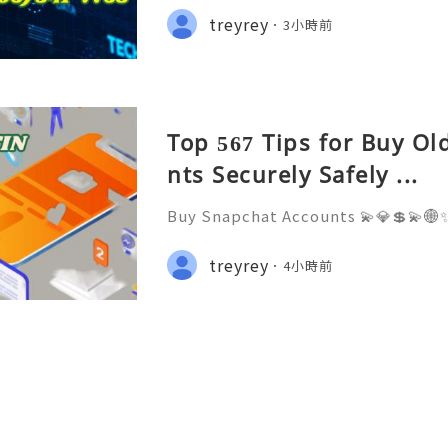
ide 2026) 💫💎💲💫🌐✨💎Fast & Rel
treyrey
3小時前
rt 💫💎💲💫🌐✨💎WhatsApp :+1 (506)
Top 567 Tips for Buy O
nts Securely Safely ...
Buy Snapchat Accounts 💫💎💲💫🌐✨
stomer Support 💫💎💲💫🌐✨💎What
💫💎💲💫🌐✨💎Telegram: @usadigita
treyrey
4小時前
d: usadigitalhub 💫💎💲💫🌐✨💎Ema
l