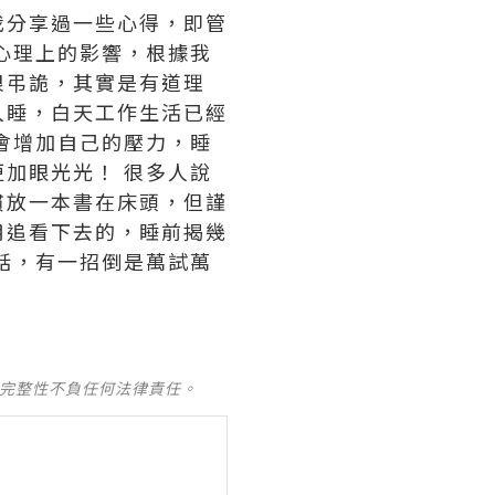
我分享過一些心得，即管
心理上的影響，根據我
很弔詭，其實是有道理
入睡，白天工作生活已經
會增加自己的壓力，睡
加眼光光！ 很多人說
慣放一本書在床頭，但謹
用追看下去的，睡前揭幾
話，有一招倒是萬試萬
。
及完整性不負任何法律責任。