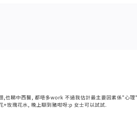
也睇中西醫, 都唔多work 不過我估計最主要因素係"心理", 
+玫瑰花水, 晚上瞓到豬咁呀:p 女士可以試試.