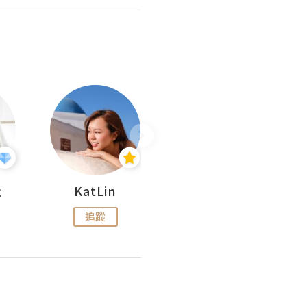
杜
KatLin
Missmiki 米奇小姐
追蹤
追蹤