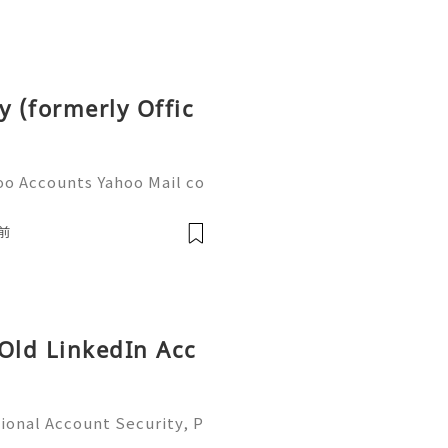
y (formerly Offic
oo Accounts Yahoo Mail co
people worldwide for pers
respondence, and online a
前
 Old LinkedIn Acc
ional Account Security, P
 Management (Complete Gu