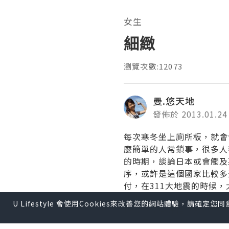
女生
細緻
瀏覽次數:12073
曼.悠天地
發佈於 2013.01.24
每次寒冬坐上廁所板，就會
麼簡單的人常鎖事，很多人
的時期，談論日本或會觸及
序，或許是這個國家比較多
付，在311大地震的時候
或香港，各家自掃門前雪的
U Lifestyle 會使用Cookies來改善您的網站體驗，請確定
垃圾分類處理相當成功及具
人的另一優點就是注重禮貌