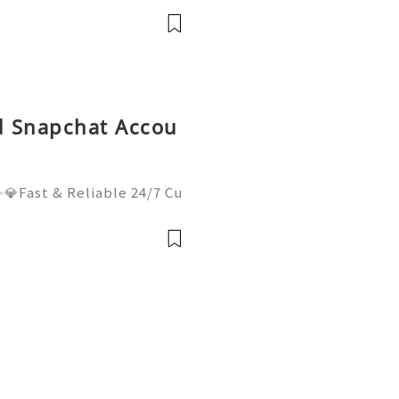
iable 24/7 Customer Suppo
 541-7
ld Snapchat Accou
💎Fast & Reliable 24/7 Cu
sApp :+1 (506) 541-7768
lhub 💫💎💲💫🌐✨💎Discor
il:usadigitalhubsell@gmai