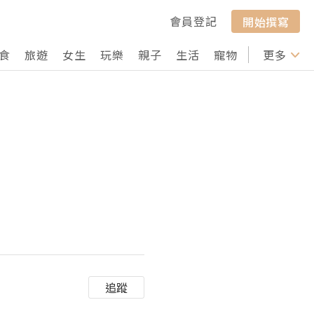
會員登記
開始撰寫
食
旅遊
女生
玩樂
親子
生活
寵物
行山
更多
打卡
追蹤