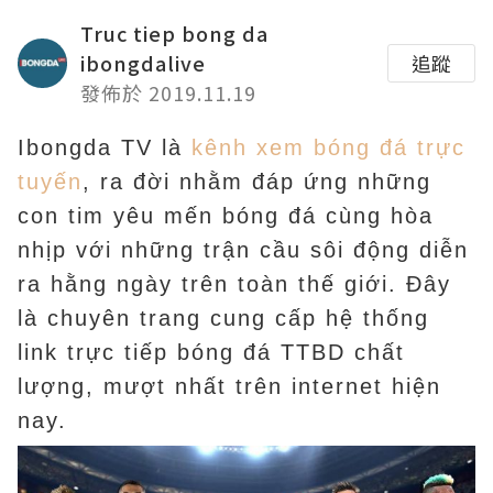
Truc tiep bong da
ibongdalive
追蹤
發佈於 2019.11.19
Ibongda TV là
kênh xem bóng đá trực
tuyến
, ra đời nhằm đáp ứng những
con tim yêu mến bóng đá cùng hòa
nhịp với những trận cầu sôi động diễn
ra hằng ngày trên toàn thế giới. Đây
là chuyên trang cung cấp hệ thống
link trực tiếp bóng đá TTBD chất
lượng, mượt nhất trên internet hiện
nay.