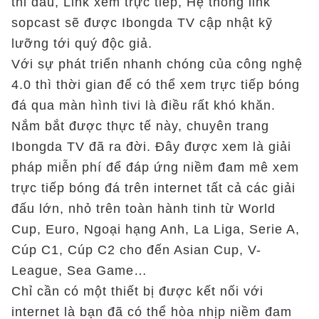
thi đấu, Link xem trực tiếp, Hệ thống link
sopcast sẽ được Ibongda TV cập nhật kỹ
lưỡng tới quý độc giả.
Với sự phát triển nhanh chóng của công nghệ
4.0 thì thời gian để có thể xem trực tiếp bóng
đá qua màn hình tivi là điều rất khó khăn.
Nắm bắt được thực tế này, chuyên trang
Ibongda TV đã ra đời. Đây được xem là giải
pháp miễn phí để đáp ứng niềm đam mê xem
trực tiếp bóng đá trên internet tất cả các giải
đấu lớn, nhỏ trên toàn hành tinh từ World
Cup, Euro, Ngoại hạng Anh, La Liga, Serie A,
Cúp C1, Cúp C2 cho đến Asian Cup, V-
League, Sea Game…
Chỉ cần có một thiết bị được kết nối với
internet là bạn đã có thể hòa nhịp niềm đam