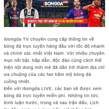
Ibongda TV chuyên cung cấp thông tin về
bóng đá trực tuyến hàng đầu với tốc độ nhanh
và chính xác nhất Việt Nam. Với nhiều chuyên
mục nổi bật, hấp dẫn, độc đáo cùng cách thể
hiện nội dung mới mẻ đã dần trở thành địa chỉ
ưa chuộng của các fan hâm mộ bóng đá
cuồng nhiệt.
Đến với Ibongda LIVE, các bạn sẽ được xem
bóng đá trực tuyến miễn phí. Những tin tức,
bình luận trước, trong và sau trận đấu, Lịch