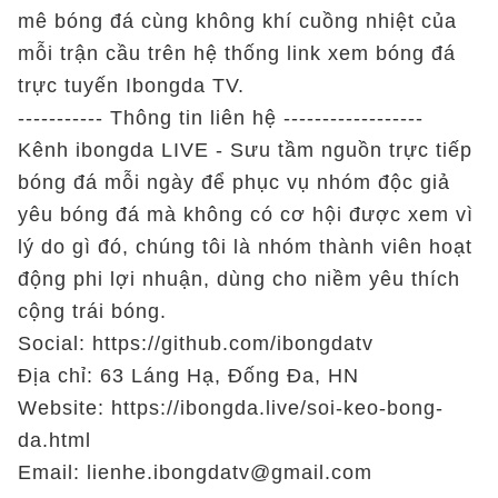
mê bóng đá cùng không khí cuồng nhiệt của
mỗi trận cầu trên hệ thống link xem bóng đá
trực tuyến Ibongda TV.
----------- Thông tin liên hệ ------------------
Kênh ibongda LIVE - Sưu tầm nguồn trực tiếp
bóng đá mỗi ngày để phục vụ nhóm độc giả
yêu bóng đá mà không có cơ hội được xem vì
lý do gì đó, chúng tôi là nhóm thành viên hoạt
động phi lợi nhuận, dùng cho niềm yêu thích
cộng trái bóng.
Social:
https://github.com/ibongdatv
Địa chỉ: 63 Láng Hạ, Đống Đa, HN
Website:
https://ibongda.live/soi-keo-bong-
da.html
Email: lienhe.ibongdatv@gmail.com