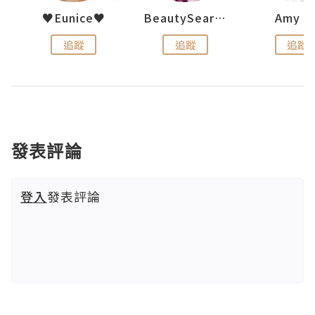
h 夏沫
♥Eunice♥
BeautySearch
Amy N
追蹤
追蹤
追蹤
發表評論
登入
發表評論