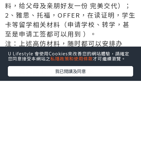
料，给父母及亲朋好友一份 完美交代）；
2、雅思、托福，OFFER，在读证明，学生
卡等留学相关材料（申请学校、转学，甚
至是申请工签都可以用到 ）。
注：上述高仿材料，随时都可以安排办
理，毕业证成绩单，学校，专业，学位，
U Lifestyle 會使用Cookies來改善您的網站體驗，請確定
您同意接受本網站之
私隱政策和使用條款
才可繼續瀏覽。
毕业时间都可以根据客户要求安排 。
二、真实网上可查的证明材料
我已閱讀及同意
1、教育部学历学位认证，留服官网真实存
档可查，永久存档。
2、留学回国人员证明（使馆认证），使馆
网站真实存档可查。
3丶部分学校真实学历学历认证（官网可
查）
、办理流程：