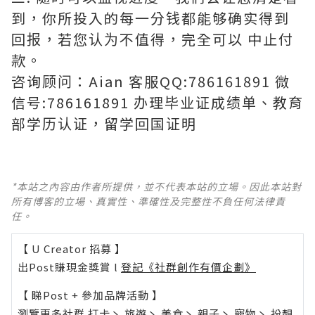
到，你所投入的每一分钱都能够确实得到
回报，若您认为不值得，完全可以 中止付
款。
咨询顾问：Aian 客服QQ:786161891 微
信号:786161891 办理毕业证成绩单、教育
部学历认证，留学回国证明
*本站之內容由作者所提供，並不代表本站的立場。因此本站對
所有博客的立場、真實性、準確性及完整性不負任何法律責
任。
【 U Creator 招募 】
出Post賺現金獎賞 l
登記《社群創作有價企劃》
【 睇Post + 參加品牌活動 】
瀏覽更多社群
打卡
丶
旅遊
丶
美食
丶
親子
丶
寵物
丶
扮靚