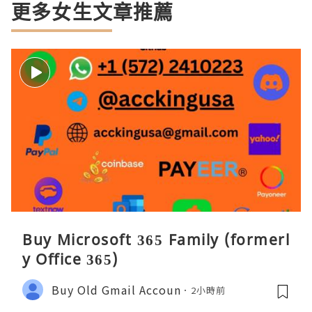
更多女生文章推薦
Buy Microsoft 365 Family (formerl
y Office 365)
Buy Old Gmail Accoun
2小時前