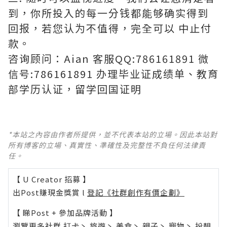
到，你所投入的每一分钱都能够确实得到
回报，若您认为不值得，完全可以 中止付
款。
咨询顾问：Aian 客服QQ:786161891 微
信号:786161891 办理毕业证成绩单、教育
部学历认证，留学回国证明
*本站之內容由作者所提供，並不代表本站的立場。因此本站對
所有博客的立場、真實性、準確性及完整性不負任何法律責
任。
【 U Creator 招募 】
出Post賺現金獎賞 l
登記《社群創作有價企劃》
【 睇Post + 參加品牌活動 】
瀏覽更多社群
打卡
丶
旅遊
丶
美食
丶
親子
丶
寵物
丶
扮靚