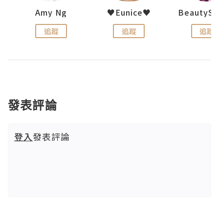
h 夏沫
Amy Ng
♥Eunice♥
追蹤
追蹤
追蹤
發表評論
登入
發表評論