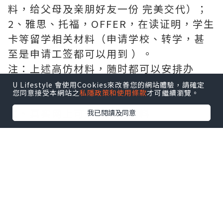
料，给父母及亲朋好友一份 完美交代）；
2、雅思、托福，OFFER，在读证明，学生
卡等留学相关材料（申请学校、转学，甚
至是申请工签都可以用到 ）。
注：上述高仿材料，随时都可以安排办
理，毕业证成绩单，学校，专业，学位，
U Lifestyle 會使用Cookies來改善您的網站體驗，請確定
您同意接受本網站之
私隱政策和使用條款
才可繼續瀏覽。
毕业时间都可以根据客户要求安排 。
二、真实网上可查的证明材料
我已閱讀及同意
1、教育部学历学位认证，留服官网真实存
档可查，永久存档。
2、留学回国人员证明（使馆认证），使馆
网站真实存档可查。
3丶部分学校真实学历学历认证（官网可
查）
、办理流程：