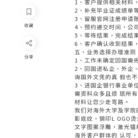
1、客户提供相关材料
2、补充毕业证成绩单
3、留服官网注册申请
收藏
4、预约递交时间，公
5、等待结果，完成结
6、客户确认收到结果
五、业务选择办理准则
分享
1、工作未确定回国需
2、回国进私企、外企
询国外文凭的真 假也
3、进国企银行事业单
需资料众多且烦 琐所
材料让您少走弯路。
我们对海外大学及学院
影底纹，钢印L OGO
文字图案浮雕，激光镭
海外客户群体的 认可