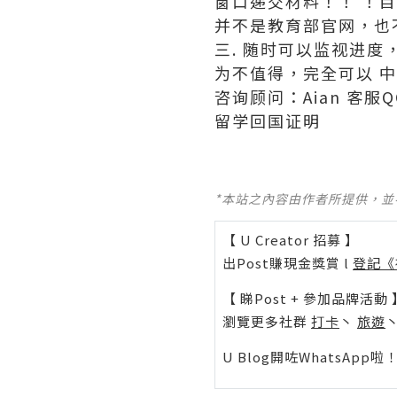
窗口递交材料！！ ！
并不是教育部官网，也
三. 随时可以监视进
为不值得，完全可以 
咨询顾问：Aian 客服Q
留学回国证明
*本站之內容由作者所提供，
【 U Creator 招募 】
出Post賺現金獎賞 l
登記《
【 睇Post + 參加品牌活動 
瀏覽更多社群
打卡
丶
旅遊
U Blog開咗WhatsAp