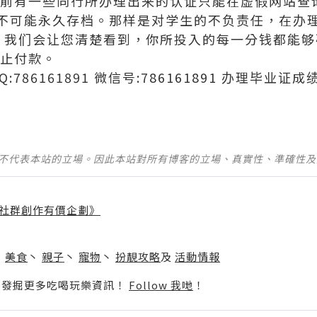
目前有一些同行所办理出来的认证只能在虚假网站查询
不可能永久存档。那样是对学生的不负责任，在办理
度，我们会让您清楚看到，你所投入的每一分钱都能
中止付款。
Q:786161891 微信号:786161891 办理毕
並不代表本站的立場。因此本站對所有博客的立場、真實性、準確性
社群創作有價企劃》
】
丶
美食
丶
親子
丶
寵物
丶
扮靚攻略
及
活動情報
p啦！發掘更多吃喝玩樂資訊！
Follow 我哋
！