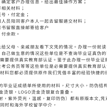
，确定客户办理信息，给出最佳操作方案；
等相关材料；
账号，付定金；
司人员陪同客户本人一起去留服递交材料；
果书留服直接邮寄给客户
，付余款。
先给父母、亲戚朋友看下文凭的情况。办理一份就读
、自己做生意的情况这些单位是不查询毕业证真伪的
不需要提供真实教育部认证。鉴于此办理一份毕业证
位考公务员等等这些单位是必需要提供真实教育部认
有材料您都必须提供原件我们凭借丰富的经验快捷的
的毕业证成绩单所使用的材料，尺寸大小，防伪结
烫金烫银，LOGO烫金烫银复合重叠。
射，紫外荧光，温感，复印防伪）都有原版本文,凭
，同时和海外学校留学中介，