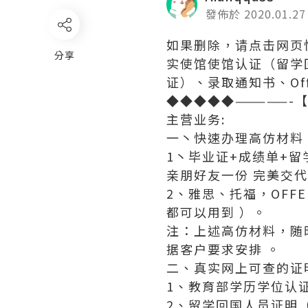
發佈於 2020.01.27
如果删除，请点击网页快
分享
实使馆使馆认证（留学
证）、录取通知书、O
◆◆◆◆◆—————-
主营业务:
一丶快速办理高仿材料
1丶毕业证+成绩单+
亲朋好友一份 完美交
2、雅思、托福，OF
都可以用到 ）。
注：上述高仿材料，随
据客户要求安排 。
二、真实网上可查的证
1、教育部学历学位认
2、留学回国人员证明