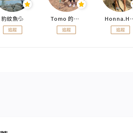
豹紋魚💦
Tomo 的快樂宇宙
Honna.
追蹤
追蹤
追蹤