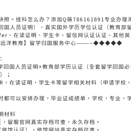
照。挂科怎么办？添加Q薇786161891专业办
回国人员证明）、真实国外学历学位认证（教育部
ffer、在读证明、学生卡、留信网认证认证、其他
【远洋教育】留学归国服务中心———–◆◆◆◆◆
：
留学回国人员证明+教育部学历认证（全套留学回国
代）；
FER，在读证明，学生卡等留学相关材料（申请学校
时都可以安排办理，毕业证成绩单，学校，专业，
明材料
证，留服官网真实存档可查，永久存档。
（使馆认证），使馆网站真实存档可查。