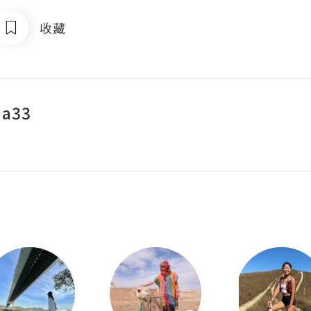
收藏
qa33