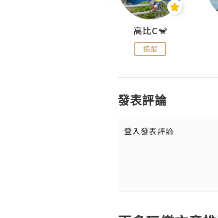
Nei Ho! 你好:)
高比C🐒
追蹤
追蹤
發表評論
登入
發表評論