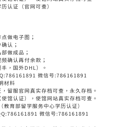
学历认证（官网可查）
；
作点做电子图；
户确认；
品部做成品；
视频确认再付余款；
丰，国外DHL）。
786161891 微信号:786161891
明材料
证，留服官网真实存档可查，永久存档。
（使馆认证），使馆网站真实存档可查。
（教育部留学服务中心学历认证）
:786161891 微信号:786161891