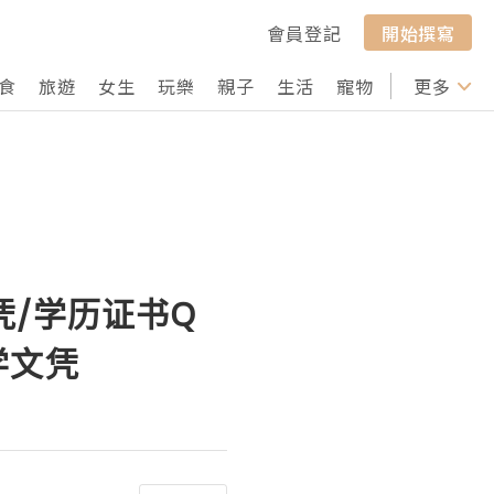
會員登記
開始撰寫
食
旅遊
女生
玩樂
親子
生活
寵物
行山
更多
打卡
凭/学历证书Q
学文凭