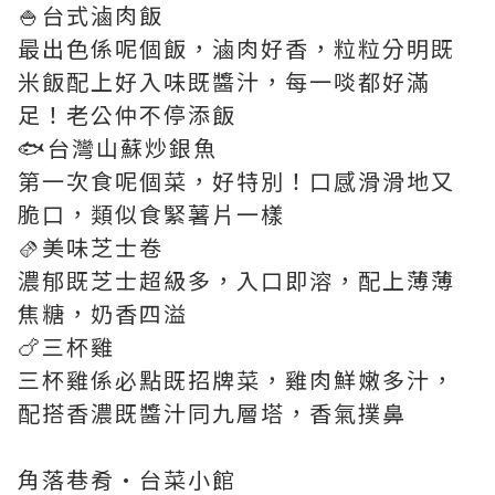
🍚台式滷肉飯
最出色係呢個飯，滷肉好香，粒粒分明既
米飯配上好入味既醬汁，每一啖都好滿
足！老公仲不停添飯
🐟台灣山蘇炒銀魚
第一次食呢個菜，好特別！口感滑滑地又
脆口，類似食緊薯片一樣
🫔美味芝士卷
濃郁既芝士超級多，入口即溶，配上薄薄
焦糖，奶香四溢
🍗三杯雞
三杯雞係必點既招牌菜，雞肉鮮嫩多汁，
配搭香濃既醬汁同九層塔，香氣撲鼻
角落巷肴•台菜小館