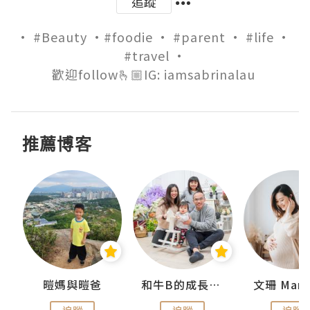
追蹤
• #Beauty •#foodie • #parent • #life • 
#travel •

歡迎follow🫰🏼IG: iamsabrinalau 
推薦博客
 Swan
暟媽與暟爸
和牛B的成長日記
文珊 ManS