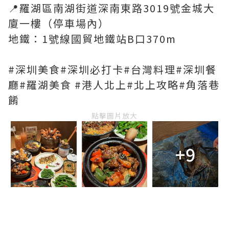
📍羅湖區南湖街道深南東路3019號金城大
廈一樓（停車場內）
地鐵：1號線國貿地鐵站B口370m
#深圳美食#深圳必打卡#台灣料理#深圳餐
廳#羅湖美食 #港人北上#北上攻略#角落巷
餚
點擊圖片放大
+9