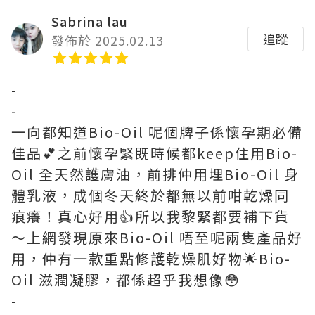
Sabrina lau
追蹤
發佈於 2025.02.13
-
-
一向都知道Bio-Oil 呢個牌子係懷孕期必備
佳品💕之前懷孕緊既時候都keep住用Bio-
Oil 全天然護膚油，前排仲用埋Bio-Oil 身
體乳液，成個冬天終於都無以前咁乾燥同
痕癢！真心好用👍所以我黎緊都要補下貨
～上網發現原來Bio-Oil 唔至呢兩隻產品好
用，仲有一款重點修護乾燥肌好物🌟Bio-
Oil 滋潤凝膠，都係超乎我想像😳
-