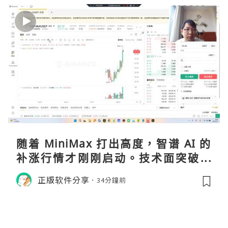
随着 MiniMax 打出高度，智谱 AI 的
补涨行情才刚刚启动。技术面突破在
即，基本面逻辑硬朗，目标先看 170，
正版软件分享
34分鐘前
顺势做多，在巨头上市潮来临前享受泡
沫化红利 开户美股返佣btc最高90%得
28U买服