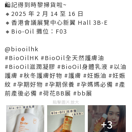
🛍️記得到時黎掃貨啦~
🔸2025 年 2 月 14 至 16 日
🔸香港會議展覽中心新翼 Hall 3B-E
🔸Bio-Oil 攤位：F03
@biooilhk
#BioOilHK #BioOil全天然護膚油
#BioOil滋潤凝膠 #BioOil身體乳液 #以油
護膚 #秋冬護膚好物 #護膚 #妊娠油 #妊娠
紋 #孕期好物 #孕期保養 #孕媽媽必備 #產
前產後必備 #荷花BB展 #bb展
點擊圖片放大
+3