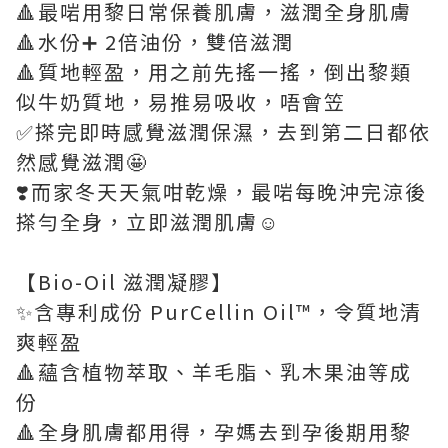
🔺最啱用黎日常保養肌膚，滋潤全身肌膚
🔺水份➕ 2倍油份，雙倍滋潤
🔺質地輕盈，用之前先搖一搖，倒出黎類
似牛奶質地，易推易吸收，唔會笠
✅搽完即時感覺滋潤保濕，去到第二日都依
然感覺滋潤🤩
❣️而家冬天天氣咁乾燥，最啱每晚沖完涼後
搽勻全身，立即滋潤肌膚☺️
【Bio-Oil 滋潤凝膠】
✨含專利成份 PurCellin Oil™，令質地清
爽輕盈
🔺蘊含植物萃取、羊毛脂、乳木果油等成
份
🔺全身肌膚都用得，孕媽去到孕後期用黎