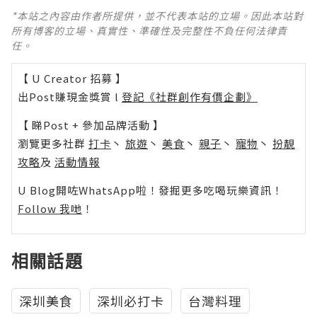
*本站之內容由作者所提供，並不代表本站的立場。因此本站對
所有博客的立場、真實性、準確性及完整性不負任何法律責
任。
【 U Creator 招募 】
出Post賺現金獎賞 l
登記《社群創作有價企劃》
【 睇Post + 參加品牌活動 】
瀏覽更多社群
打卡
丶
旅遊
丶
美食
丶
親子
丶
寵物
丶
扮靚
攻略
及
活動情報
U Blog開咗WhatsApp啦！發掘更多吃喝玩樂資訊！
Follow 我哋
！
相關話題
深圳美食
深圳必打卡
台灣料理