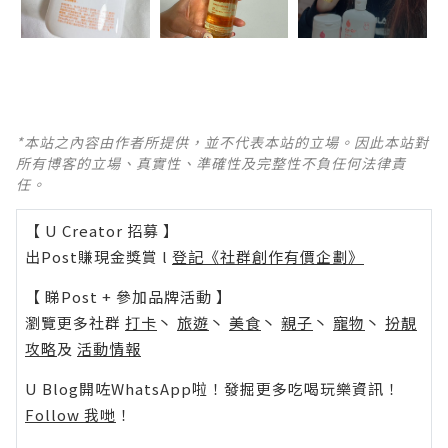
*本站之內容由作者所提供，並不代表本站的立場。因此本站對
所有博客的立場、真實性、準確性及完整性不負任何法律責
任。
【 U Creator 招募 】
出Post賺現金獎賞 l
登記《社群創作有價企劃》
【 睇Post + 參加品牌活動 】
瀏覽更多社群
打卡
丶
旅遊
丶
美食
丶
親子
丶
寵物
丶
扮靚
攻略
及
活動情報
U Blog開咗WhatsApp啦！發掘更多吃喝玩樂資訊！
Follow 我哋
！