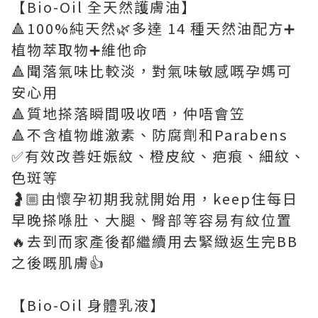
【Bio-Oil 全天然護膚油】
🔺100%純天然🌿多達 14 種天然油配方➕
植物萃取物➕維他命
🔺聞落氣味比較淡，對氣味敏感嘅孕媽可
安心用
🔺質地搽落瞬間吸收哂，仲唔會笠
🔺不含植物雌激素、防腐劑和Parabens
✅有效改善妊娠紋、橙皮紋、疤痕、細紋、
色斑等
🤰🏼由懷孕初期我就開始用，keep住每日
早晚搽喺肚、大腿、臀部等容易有紋位置
🔥去到而家產後都繼續用去緊緻返生完BB
之後嘅肌膚👍
【Bio-Oil 身體乳液】