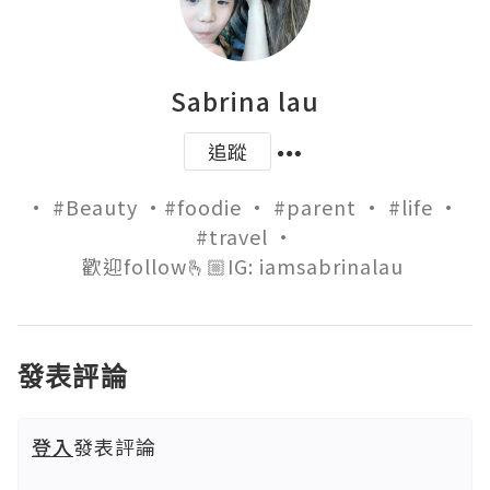
Sabrina lau
追蹤
• #Beauty •#foodie • #parent • #life • 
#travel •

歡迎follow🫰🏼IG: iamsabrinalau 
發表評論
登入
發表評論