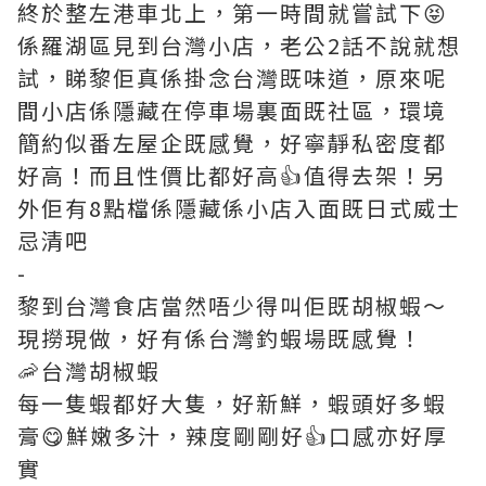
終於整左港車北上，第一時間就
嘗試下😝
係羅湖區見到台灣小店，老公2話不說就想
試，睇黎佢真係掛念台灣既味道，原來呢
間小店係隱藏在停車場裏面既社區，環境
簡約似番左屋企既感覺，好寧靜私密度都
好高！而且性價比都好高👍值得去架！另
外佢有8點檔係隱藏係小店入面既日式威士
忌清吧
-
黎到台灣食店當然唔少得叫佢既胡椒蝦～
現撈現做，好有係台灣釣蝦場既感覺！
🦐台灣胡椒蝦
每一隻蝦都好大隻，好新鮮，蝦頭好多蝦
膏😋鮮嫩多汁，辣度剛剛好👍口感亦好厚
實