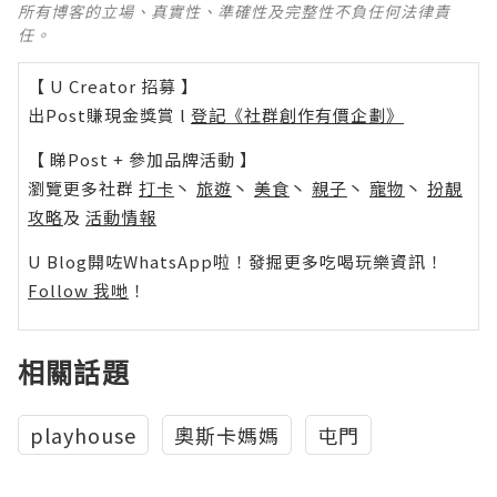
所有博客的立場、真實性、準確性及完整性不負任何法律責
任。
【 U Creator 招募 】
出Post賺現金獎賞 l
登記《社群創作有價企劃》
【 睇Post + 參加品牌活動 】
瀏覽更多社群
打卡
丶
旅遊
丶
美食
丶
親子
丶
寵物
丶
扮靚
攻略
及
活動情報
U Blog開咗WhatsApp啦！發掘更多吃喝玩樂資訊！
Follow 我哋
！
相關話題
playhouse
奧斯卡媽媽
屯門