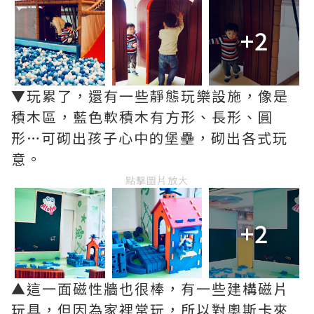
+2
▼玩累了，還有一些靜態玩樂設施，像是
積木區，藍色軟積木有方形、長形、圓
形…可砌出孩子心中的堡壘，砌出各式玩
意。
點擊圖片放大
+2
▲這一面磁性牆也很棒，有一些建構磁片
玩具，但因為家裡常玩，所以對奧斯卡來