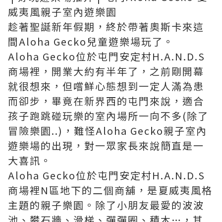
威夷風親子室內遊樂園
趁著聖誕新年假期，終於帶著奧斯卡來這
間Aloha Gecko兒童遊樂場玩了。
Aloha Gecko位於屯門安定村H.A.N.D.S
商場裡，開業大約有半年了，之前剛開幕
就很想來，但嚐鮮心態想到一定人滿為患
而卻步，畢竟在新界西的屯門來說，適合
孩子跑跳碰玩樂的室內場所一向不多(除了
冒險樂園..)，難怪Aloha Gecko親子室內
遊樂場的出現，對一眾家長來說簡直是一
大喜訊。
Aloha Gecko位於屯門安定村H.A.N.D.S
商場裡N區地下的二個商舖，是夏威夷風格
主題的親子樂園。除了小朋友最愛的波波
池、攀石牆、滑梯、彈彈圈、積木…，其