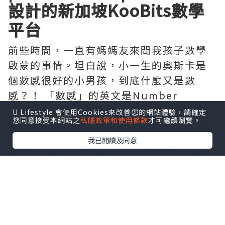
設計的新加坡KooBits數學
平台
前些時間，一直有媽媽友來問我孩子數學
啟蒙的事情。坦白說，小一生的奧斯卡是
個數感很好的小男孩，到底什麼又是數
感？！ 「數感」的英文是Number
Sense，字面上意思就是對數字的感知能
U Lifestyle 會使用Cookies來改善您的網站體驗，請確定
您同意接受本網站之
私隱政策和使用條款
才可繼續瀏覽。
力。數感好，不是會數數就好，更不是懂
得從1數到100就叫做數感好，在這數字之
我已閱讀及同意
間的內在關係就是數感，它是一種對於數
字的直觀理解，包括數字之間的關係、大
小以及它們的運算。