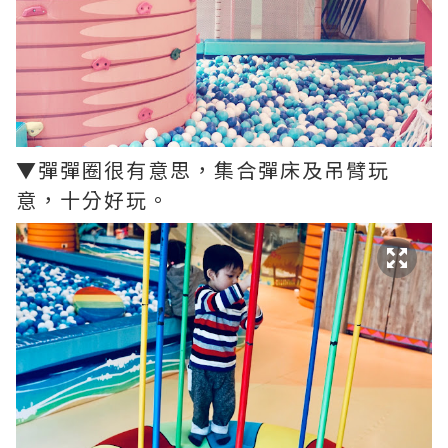
▼彈彈圈很有意思，集合彈床及吊臂玩
意，十分好玩。