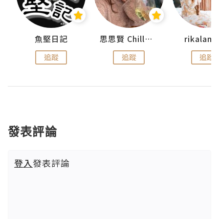
urnal
魚堅日記
思思賢 ChillMyBabe
rikala
追蹤
追蹤
追蹤
發表評論
登入
發表評論