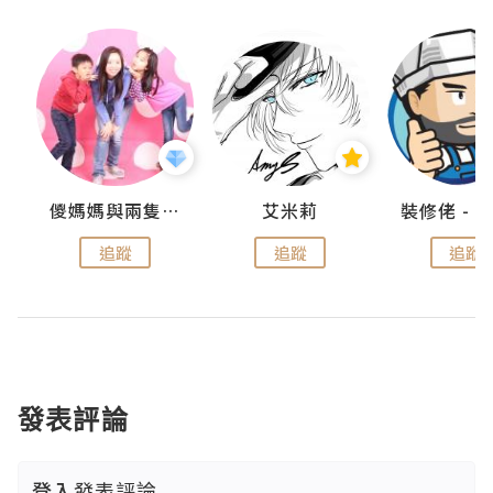
點滴
儍媽媽與兩隻小魔怪之家
艾米莉
追蹤
追蹤
追蹤
發表評論
登入
發表評論