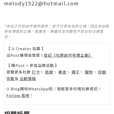
melody1522@hotmail.com
*本站之內容由作者所提供，並不代表本站的立場。因此本站對
所有博客的立場、真實性、準確性及完整性不負任何法律責
任。
【 U Creator 招募 】
出Post賺現金獎賞 l
登記《社群創作有價企劃》
【 睇Post + 參加品牌活動 】
瀏覽更多社群
打卡
丶
旅遊
丶
美食
丶
親子
丶
寵物
丶
扮靚
攻略
及
活動情報
U Blog開咗WhatsApp啦！發掘更多吃喝玩樂資訊！
Follow 我哋
！