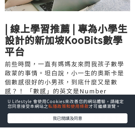
| 線上學習推薦 | 專為小學生
設計的新加坡KooBits數學
平台
前些時間，一直有媽媽友來問我孩子數學
啟蒙的事情。坦白說，小一生的奧斯卡是
個數感很好的小男孩，到底什麼又是數
感？！ 「數感」的英文是Number
Sense，字面上意思就是對數字的感知能
U Lifestyle 會使用Cookies來改善您的網站體驗，請確定
您同意接受本網站之
私隱政策和使用條款
才可繼續瀏覽。
力。數感好，不是會數數就好，更不是懂
得從1數到100就叫做數感好，在這數字之
我已閱讀及同意
間的內在關係就是數感，它是一種對於數