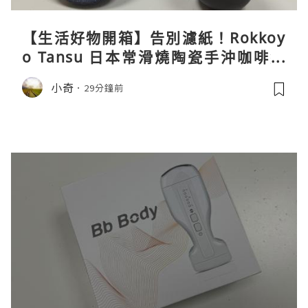
【生活好物開箱】告別濾紙！Rokkoy
o Tansu 日本常滑燒陶瓷手沖咖啡組
親身試用＆真實評價
小奇
29分鐘前