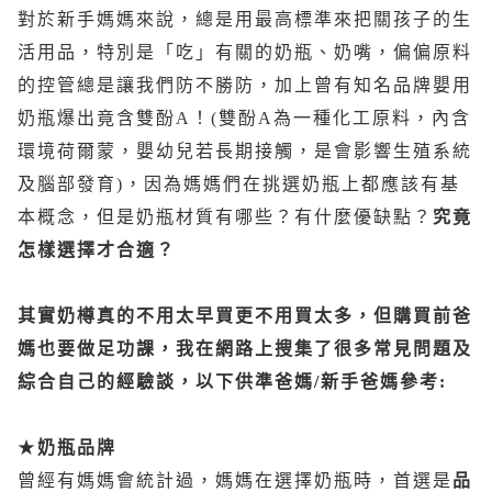
對於新手媽媽來說，總是用最高標準來把關孩子的生
活用品，特別是「吃」有關的奶瓶、奶嘴，偏偏原料
的控管總是讓我們防不勝防，加上曾有知名品牌嬰用
奶瓶爆出竟含雙酚A！(雙酚A為一種化工原料，內含
環境荷爾蒙，嬰幼兒若長期接觸，是會影響生殖系統
及腦部發育)，因為媽媽們在挑選奶瓶上都應該有基
本概念，但是奶瓶材質有哪些？有什麼優缺點？
究竟
怎樣選擇才合適？
其實奶樽真的不用太早買更不用買太多，但購買前爸
媽也要做足功課，我在網路上搜集了很多常見問題及
綜合自己的經驗談，以下供準爸媽/
新手爸媽參考:
★
奶瓶品牌
曾經有媽媽會統計過，媽媽在選擇奶瓶時，首選是
品