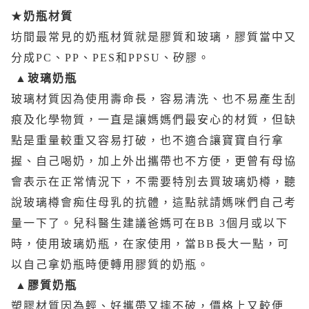
★
奶瓶材質
坊間最常見的奶瓶材質就是膠質和玻璃，膠質當中又
分成PC、PP、PES和PPSU、矽膠。
▲玻璃奶瓶
玻璃材質因為使用壽命長，容易清洗、也不易產生刮
痕及化學物質，一直是讓媽媽們最安心的材質，但缺
點是重量較重又容易打破，也不適合讓寶寶自行拿
握、自己喝奶，加上外出攜帶也不方便，更曾有母協
會表示在正常情況下，不需要特別去買玻璃奶樽，聽
說玻璃樽會痴住母乳的抗體，這點就請媽咪們自己考
量一下了。兒科醫生建議爸媽可在BB 3個月或以下
時，使用玻璃奶瓶，在家使用，當BB長大一點，可
以自己拿奶瓶時便轉用膠質的奶瓶。
▲膠質奶瓶
塑膠材質因為輕、好攜帶又摔不破，價格上又較便