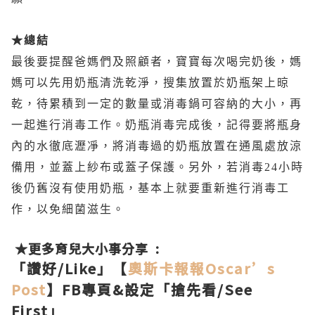
★總結
最後要提醒爸媽們及照顧者，寶寶每次喝完奶後，媽
媽可以先用奶瓶清洗乾淨，搜集放置於奶瓶架上晾
乾，待累積到一定的數量或消毒鍋可容納的大小，再
一起進行消毒工作。奶瓶消毒完成後，記得要將瓶身
內的水徹底瀝凈，將消毒過的奶瓶放置在通風處放涼
備用，並蓋上紗布或蓋子保護。另外，若消毒24小時
後仍舊沒有使用奶瓶，基本上就要重新進行消毒工
作，以免細菌滋生。
★更多育兒大小事分享 :
「讚好/Like」【
奧斯卡報報
Oscar’s
Post
】FB專頁&設定「搶先看/See
First」