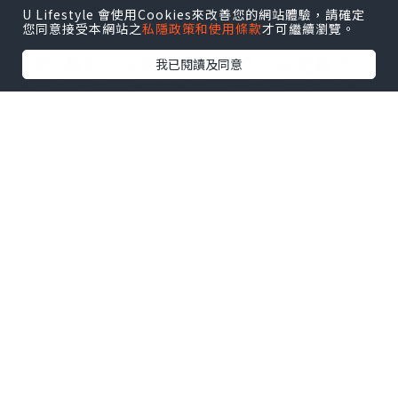
Sense，字面上意思就是對數字的感知能
U Lifestyle 會使用Cookies來改善您的網站體驗，請確定
您同意接受本網站之
私隱政策和使用條款
才可繼續瀏覽。
力。數感好，不是會數數就好，更不是懂
得從1數到100就叫做數感好，在這數字之
我已閱讀及同意
間的內在關係就是數感，它是一種對於數
字的直觀理解，包括數字之間的關係、大
小以及它們的運算。
孩子的生活中其實處處存有一定程度的數感認
識？有嗎？
有的，孩子懂得拿面前2塊蛋糕中，比較大
的那塊，有了「大小」「多少」的概念，
同樣地，孩子丟了其中一樣心愛的玩具哭