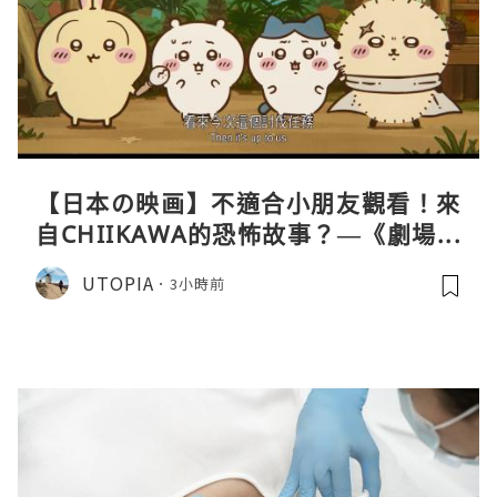
【日本の映画】不適合小朋友觀看！來
自CHIIKAWA的恐怖故事？—《劇場版
CHIIKAWA 人魚島的秘密》
UTOPIA
3小時前