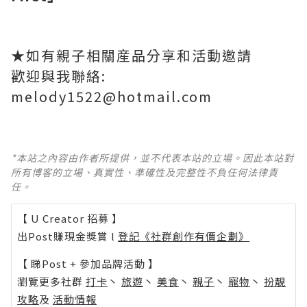
★如有親子相關産品分享和活動邀請
歡迎與我聯絡:
melody1522@hotmail.com
*本站之內容由作者所提供，並不代表本站的立場。因此本站對
所有博客的立場、真實性、準確性及完整性不負任何法律責
任。
【 U Creator 招募 】
出Post賺現金獎賞 l
登記《社群創作有價企劃》
【 睇Post + 參加品牌活動 】
瀏覽更多社群
打卡
丶
旅遊
丶
美食
丶
親子
丶
寵物
丶
扮靚
攻略
及
活動情報