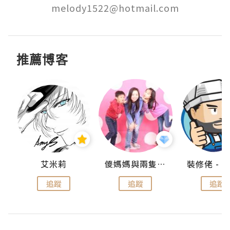
melody1522@hotmail.com
推薦博客
點滴
艾米莉
儍媽媽與兩隻小魔怪之家
追蹤
追蹤
追蹤