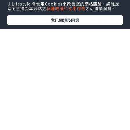
Sense，字面上意思就是對數字的感知能
U Lifestyle 會使用Cookies來改善您的網站體驗，請確定
您同意接受本網站之
私隱政策和使用條款
才可繼續瀏覽。
力。數感好，不是會數數就好，更不是懂
得從1數到100就叫做數感好，在這數字之
我已閱讀及同意
間的內在關係就是數感，它是一種對於數
字的直觀理解，包括數字之間的關係、大
小以及它們的運算。
孩子的生活中其實處處存有一定程度的數感認
識？有嗎？
有的，孩子懂得拿面前2塊蛋糕中，比較大
的那塊，有了「大小」「多少」的概念，
同樣地，孩子丟了其中一樣心愛的玩具哭