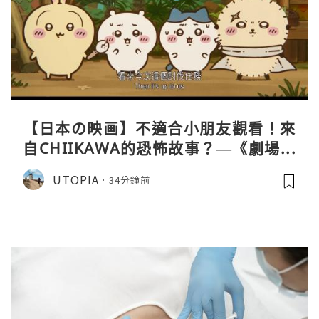
【日本の映画】不適合小朋友觀看！來
自CHIIKAWA的恐怖故事？—《劇場版
CHIIKAWA 人魚島的秘密》
UTOPIA
34分鐘前