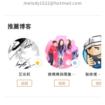
melody1522@hotmail.com
推薦博客
點滴
艾米莉
儍媽媽與兩隻小魔怪之家
追蹤
追蹤
追蹤