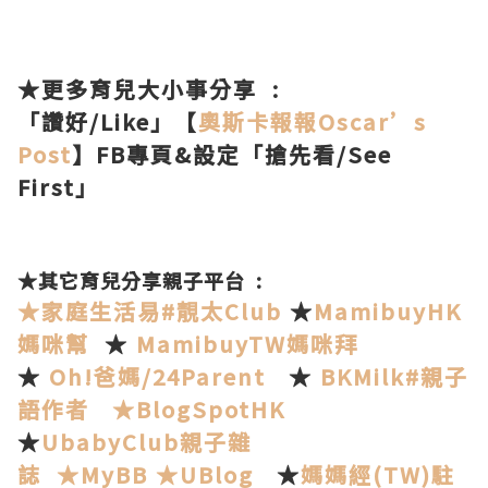
★更多育兒大小事分享 :
「讚好/Like」【
奧斯卡報報
Oscar’s
Post
】FB專頁&設定「搶先看/See
First」
★其它
育兒分享
親子平台 :
★
家庭生活易#靚太Club
★
MamibuyHK
媽咪幫
★
MamibuyTW媽咪拜
★
Oh!爸媽/24Parent
★
BKMilk#親子
語作者
★BlogSpotHK
★
UbabyClub親子雜
誌
★
MyBB
★UBlog
★
媽媽經(TW)駐