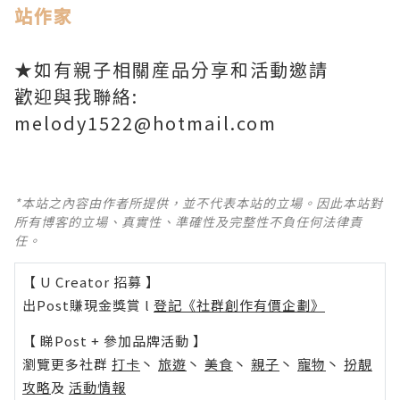
站作家
★如有親子相關産品分享和活動邀請
歡迎與我聯絡:
melody1522@hotmail.com
*本站之內容由作者所提供，並不代表本站的立場。因此本站對
所有博客的立場、真實性、準確性及完整性不負任何法律責
任。
【 U Creator 招募 】
出Post賺現金獎賞 l
登記《社群創作有價企劃》
【 睇Post + 參加品牌活動 】
瀏覽更多社群
打卡
丶
旅遊
丶
美食
丶
親子
丶
寵物
丶
扮靚
攻略
及
活動情報