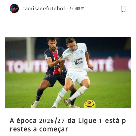
ecutivo da Liga
camisadefutebol
3小時前
A época 2026/27 da Ligue 1 está p
restes a começar