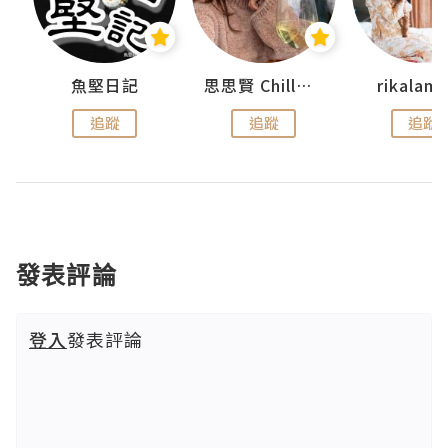
urnal
魚堅日記
思思賢 ChillMyBabe
rikala
追蹤
追蹤
追蹤
發表評論
登入
發表評論