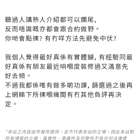
聽過人講熟人介紹都可以爛尾,
反而唔識嘅亦都會跟合約做野。
你哋會點揀? 有冇咩方法先避免中伏?
我個人覺得最好真係有實體舖, 有經驗同最
好真係有朋友最近响嗰度裝修過又滿意先
好去傾。
不過我都係唯有做多啲功課, 篩選過之後再
上網睇下所揀嗰幾間有冇其他負評再決
定。
*本站之內容由作者所提供，並不代表本站的立場。因此本站對
所有博客的立場、真實性、準確性及完整性不負任何法律責