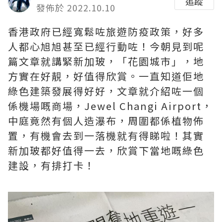
追蹤
發佈於 2022.10.10
香港政府已經寬鬆咗旅遊防疫政策，好多
人都心旭旭甚至已經行動咗！今朝見到呢
篇文章就講緊新加玻，「花園城市」，地
方實在好靚，好值得欣賞。一直知道佢地
綠色建築發展得好好，文章就介紹咗一個
係機場嘅商場，Jewel Changi Airport，
中庭竟然有個人造瀑布，周圍都係植物佈
置，有機會去到一落機就有得睇啦！其實
新加玻都好值得一去，欣賞下當地嘅綠色
建設，有排打卡！