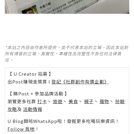
*本站之內容由作者所提供，並不代表本站的立場。因此本站對
所有博客的立場、真實性、準確性及完整性不負任何法律責
任。
【 U Creator 招募 】
出Post賺現金獎賞 l
登記《社群創作有價企劃》
【 睇Post + 參加品牌活動 】
瀏覽更多社群
打卡
丶
旅遊
丶
美食
丶
親子
丶
寵物
丶
扮靚
攻略
及
活動情報
U Blog開咗WhatsApp啦！發掘更多吃喝玩樂資訊！
Follow 我哋
！