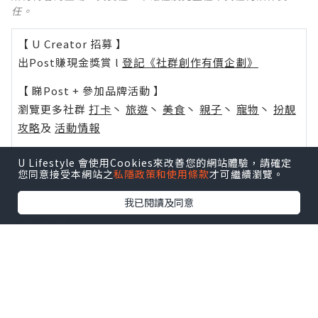
任。
【 U Creator 招募 】
出Post賺現金獎賞 l
登記《社群創作有價企劃》
【 睇Post + 參加品牌活動 】
瀏覽更多社群
打卡
丶
旅遊
丶
美食
丶
親子
丶
寵物
丶
扮靚
攻略
及
活動情報
U Blog開咗WhatsApp啦！發掘更多吃喝玩樂資訊！
U Lifestyle 會使用Cookies來改善您的網站體驗，請確定
Follow 我哋
！
您同意接受本網站之
私隱政策和使用條款
才可繼續瀏覽。
我已閱讀及同意
相關話題
家居裝修
商舖裝修
辦公室裝修