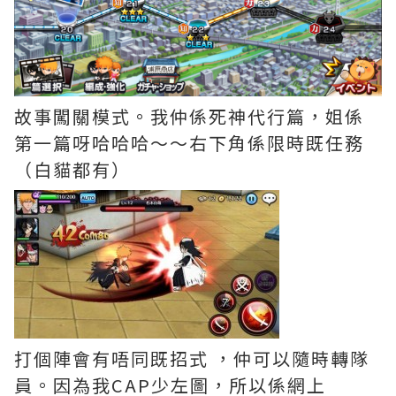
故事闖關模式。我仲係死神代行篇，姐係
第一篇呀哈哈哈～～右下角係限時既任務
（白貓都有）
打個陣會有唔同既招式 ，仲可以隨時轉隊
員。因為我CAP少左圖，所以係網上