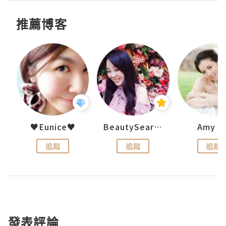
推薦博客
h 夏沫
♥Eunice♥
BeautySearch
Amy N
追蹤
追蹤
追蹤
發表評論