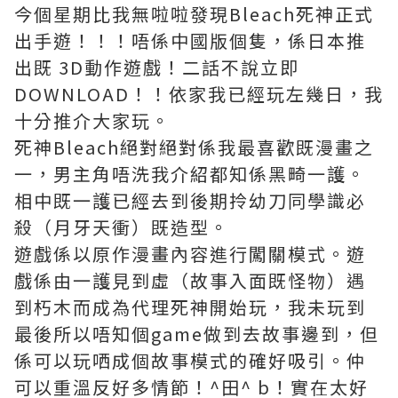
今個星期比我無啦啦發現Bleach
死神
正式
出手遊！！！唔係中國版個隻，係日本推
出既 3D動作遊戲！二話不說立即
DOWNLOAD！！依家我已經玩左幾日，我
十分推介大家玩。
死神Bleach絕對絕對係我最喜歡既漫畫之
一，男主角唔洗我介紹都知係黑畸一護。
相中既一護已經去到後期拎幼刀同學識必
殺（月牙天衝）既造型。
遊戲係以原作漫畫內容進行闖關模式。遊
戲係由一護見到虛（故事入面既怪物）遇
到朽木而成為代理死神開始玩，我未玩到
最後所以唔知個game做到去故事邊到，但
係可以玩哂成個故事模式的確好吸引。仲
可以重溫反好多情節！^田^ b！實在太好