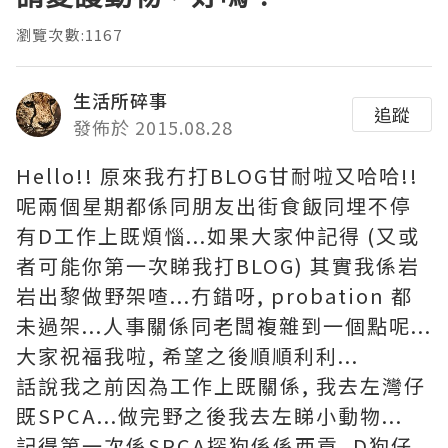
瀏覽次數:1167
生活所碎事
追蹤
發佈於 2015.08.28
Hello!! 原來我冇打BLOG甘耐啦又哈哈!!
呢兩個星期都係同朋友出街食飯同埋不停
有D工作上既煩惱...如果大家仲記得 (又或
者可能你第一次睇我打BLOG) 其實我係岩
岩出黎做野架喳...冇錯呀, probation 都
未過架...人事關係同老闆複雜到一個點呢...
大家祝福我啦, 希望之後順順利利...
話說我之前因為工作上既關係, 我去左灣仔
既SPCA...做完野之後我去左睇小動物...
記得第一次係SPCA探狗係係西貢, D狗仔