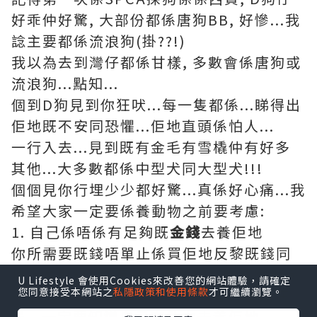
好乖仲好驚, 大部份都係唐狗BB, 好慘...我
諗主要都係流浪狗(掛??!)
我以為去到灣仔都係甘樣, 多數會係唐狗或
流浪狗...點知...
個到D狗見到你狂吠...每一隻都係...睇得出
佢地既不安同恐懼...佢地直頭係怕人...
一行入去...見到既有金毛有雪橇仲有好多
其他...大多數都係中型犬同大型犬!!!
個個見你行埋少少都好驚...真係好心痛...我
希望大家一定要係養動物之前要考慮:
1. 自己係唔係有足夠既
金錢
去養佢地
你所需要既錢唔單止係買佢地反黎既錢同
埋糧食既錢, 仲有睇醫生既錢...你要當佢係
U Lifestyle 會使用Cookies來改善您的網站體驗，請確定
您同意接受本網站之
私隱政策和使用條款
才可繼續瀏覽。
一個人甘去諗...動物都會病...會有長期病
患...一定要知道自己有能力去養佢地...