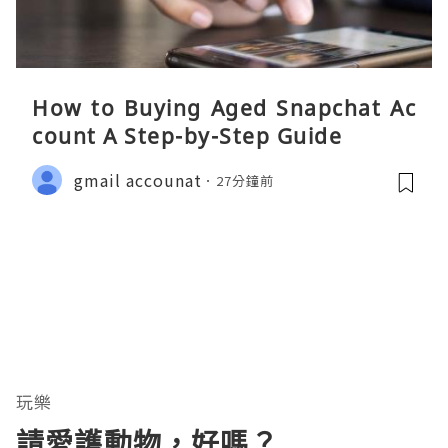
How to Buying Aged Snapchat Ac
count A Step-by-Step Guide
gmail accounat
27分鐘前
玩樂
請愛護動物，好嗎？