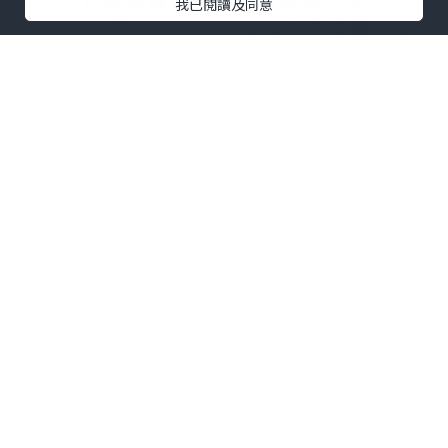
我已閱讀及同意
2. 自己住既地方係唔係有足夠既
空間
養動
物
如果你本身擁有一間屋並且容許你地讓寵
物甘我都替非常高興...因為相比其他人你
一定能夠提供一個安定既住所比佢地...
至於租屋個D, 養寵物前一定要諗埋將來係
唔係搬屋都會考慮埋小動物, 佢都係你家人
黎架! (我絕對唔係睇唔起大家, 我自己本身
都只係住公屋, 請見諒!)
3.
家人/同居人
既睇法
同你住埋一齊既每一個人係唔係都接受到
佢? 會唔會因為養寵物而鬧夜到最後都係要
拋棄佢? 一定要問清楚!
4. 自己養寵物既
心意 - 一生一世既約定