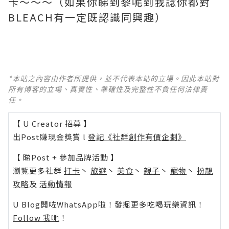
卡～～～（如果你睇到黎呢到我諗你都對
BLEACH有一定既認識同興趣）
*本站之內容由作者所提供，並不代表本站的立場。因此本站對
所有博客的立場、真實性、準確性及完整性不負任何法律責
任。
【 U Creator 招募 】
出Post賺現金獎賞 l
登記《社群創作有價企劃》
【 睇Post + 參加品牌活動 】
瀏覽更多社群
打卡
丶
旅遊
丶
美食
丶
親子
丶
寵物
丶
扮靚
攻略
及
活動情報
U Blog開咗WhatsApp啦！發掘更多吃喝玩樂資訊！
Follow 我哋
！