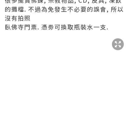
很多擺賣佛鍊, 宗教物品, CD, 皮具, 凍飲
的攤檔. 不過為免發生不必要的誤會, 所以
沒有拍照
臥佛寺門票. 憑劵可換取瓶裝水一支.