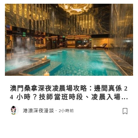
澳門桑拿深夜凌晨場攻略：邊間真係 2
4 小時？技師當班時段、凌晨入場流
程、過夜安排一次過講清
港澳深夜漫談
2小時前