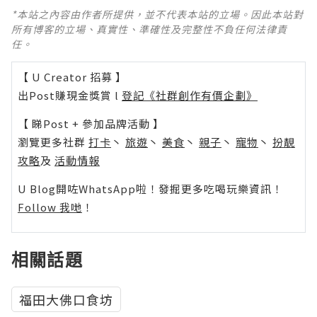
*本站之內容由作者所提供，並不代表本站的立場。因此本站對
所有博客的立場、真實性、準確性及完整性不負任何法律責
任。
【 U Creator 招募 】
出Post賺現金獎賞 l
登記《社群創作有價企劃》
【 睇Post + 參加品牌活動 】
瀏覽更多社群
打卡
丶
旅遊
丶
美食
丶
親子
丶
寵物
丶
扮靚
攻略
及
活動情報
U Blog開咗WhatsApp啦！發掘更多吃喝玩樂資訊！
Follow 我哋
！
相關話題
福田大佛口食坊