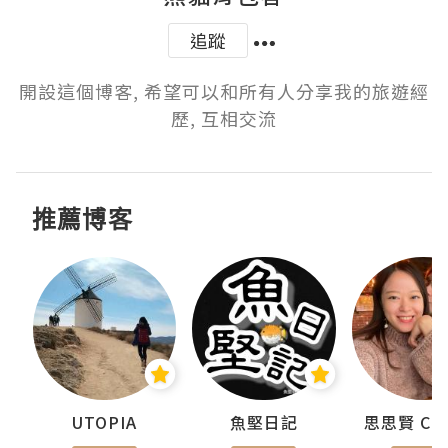
追蹤
開設這個博客, 希望可以和所有人分享我的旅遊經
歷, 互相交流
推薦博客
urnal
UTOPIA
魚堅日記