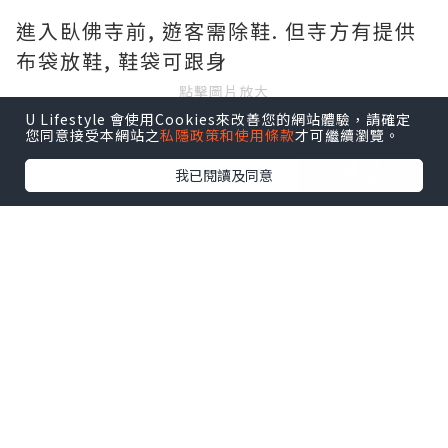
進入臥佛寺前, 遊客需除鞋. 但寺方有提供
布袋放鞋, 鞋袋可跟身
點擊圖片放大
U Lifestyle 會使用Cookies來改善您的網站體驗，請確定
您同意接受本網站之
私隱政策和使用條款
才可繼續瀏覽。
+2
我已閱讀及同意
背部