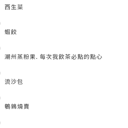
西生菜
蝦餃
潮州蒸粉果. 每次我飲茶必點的點心
流沙包
鵪鶉燒賣