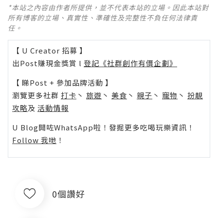
*本站之內容由作者所提供，並不代表本站的立場。因此本站對
所有博客的立場、真實性、準確性及完整性不負任何法律責
任。
【 U Creator 招募 】
出Post賺現金獎賞 l
登記《社群創作有價企劃》
【 睇Post + 參加品牌活動 】
瀏覽更多社群
打卡
丶
旅遊
丶
美食
丶
親子
丶
寵物
丶
扮靚
攻略
及
活動情報
U Blog開咗WhatsApp啦！發掘更多吃喝玩樂資訊！
Follow 我哋
！
0個讚好