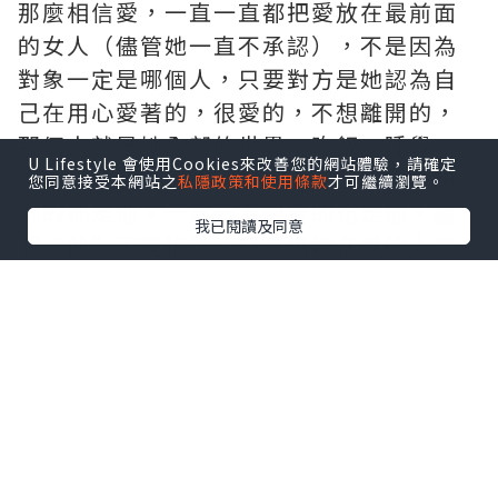
那麼相信愛，一直一直都把愛放在最前面
的女人（儘管她一直不承認），不是因為
對象一定是哪個人，只要對方是她認為自
己在用心愛著的，很愛的，不想離開的，
那個人就是她全部的世界。吃飯、睡覺、
U Lifestyle 會使用Cookies來改善您的網站體驗，請確定
逛街、和朋友出去，無論做什麼，首先想
您同意接受本網站之
私隱政策和使用條款
才可繼續瀏覽。
到的都是他，一直一直想著的也是他。這
我已閱讀及同意
個“他”不是指誰，只是指她在愛的人
童
顏針
。
有的時候，我也會分不清她是很愛
“他”，還是很愛“愛”。
我一直說女人的愛情還停留在童話裏的王
子公主式，覺得兩個人在一起就應該幸