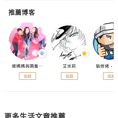
推薦博客
點滴
儍媽媽與兩隻小魔怪之家
艾米莉
追蹤
追蹤
追蹤
更多生活文章推薦