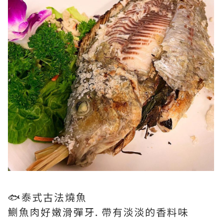
🐟泰式古法燒魚
鰂魚肉好嫩滑彈牙. 帶有淡淡的香料味