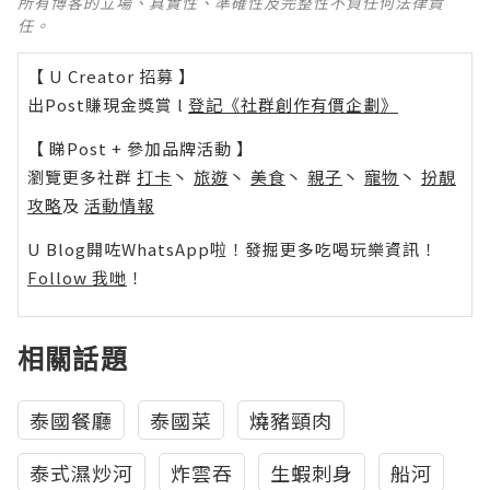
所有博客的立場、真實性、準確性及完整性不負任何法律責
任。
【 U Creator 招募 】
出Post賺現金獎賞 l
登記《社群創作有價企劃》
【 睇Post + 參加品牌活動 】
瀏覽更多社群
打卡
丶
旅遊
丶
美食
丶
親子
丶
寵物
丶
扮靚
攻略
及
活動情報
U Blog開咗WhatsApp啦！發掘更多吃喝玩樂資訊！
Follow 我哋
！
相關話題
泰國餐廳
泰國菜
燒豬頸肉
泰式濕炒河
炸雲吞
生蝦刺身
船河