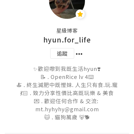
星級博客
hyun.for_life
追蹤
✨歡迎嚟到我既生活hyun❣️

📝 . OpenRice lv 4⌨️

🍝 . 終生減肥中既慳妹. 人生只有食.玩.寵

💃🏻 . 致力分享性價比高既玩樂 & 美食

💌 . 歡迎任何合作 & 交流: 
mt.hyhyhy@gmail.com

🐱 . 貓狗萬歲 🐻🐕