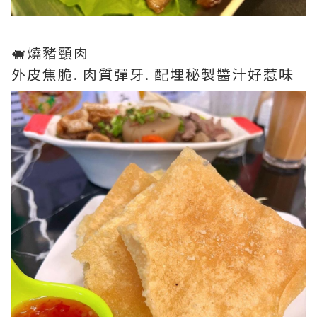
🐖燒豬頸肉
外皮焦脆. 肉質彈牙. 配埋秘製醬汁好惹味