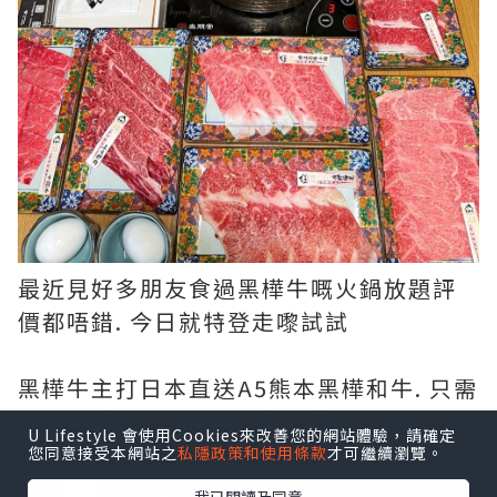
最近見好多朋友食過黑樺牛嘅火鍋放題評
價都唔錯. 今日就特登走嚟試試
黑樺牛主打日本直送A5熊本黑樺和牛. 只需
要$398就可以任食. 另外重有日本佐賀名
U Lifestyle 會使用Cookies來改善您的網站體驗，請確定
豚肉、水食. 各特色配料等等
您同意接受本網站之
私隱政策和使用條款
才可繼續瀏覽。