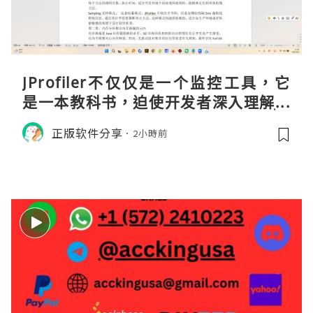
JProfiler不仅仅是一个监控工具，它
是一本教科书，迫使开发者深入理解JV
M的内存模型、垃圾回收机制和并发原
正版软件分享
2小時前
理。通过直观的可视化数据，它将抽象
的性能问题具象化为代码行号。对于一
名追求卓越的Java