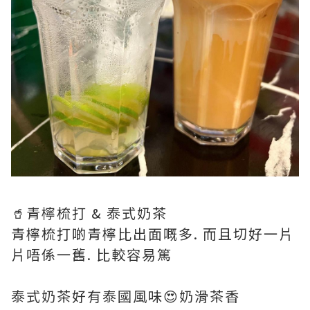
🥤青檸梳打 & 泰式奶茶
青檸梳打啲青檸比出面嘅多. 而且切好一片
片唔係一舊. 比較容易篤
泰式奶茶好有泰國風味😍奶滑茶香