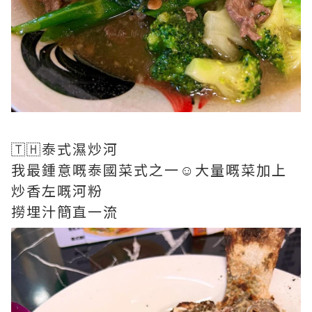
🇹🇭泰式濕炒河
我最鍾意嘅泰國菜式之一☺️大量嘅菜加上
炒香左嘅河粉
撈埋汁簡直一流