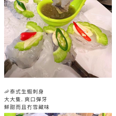
🦐泰式生蝦刺身
大大隻. 爽口彈牙
鮮甜而且冇雪藏味