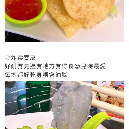
☁️炸雲吞皮
好耐冇見過有地方有得食😍兒時最愛
每塊都好乾身唔會油膩