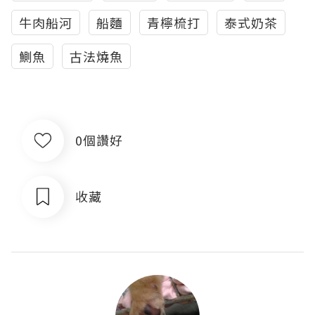
牛肉船河
船麵
青檸梳打
泰式奶茶
鰂魚
古法燒魚
0個讚好
收藏