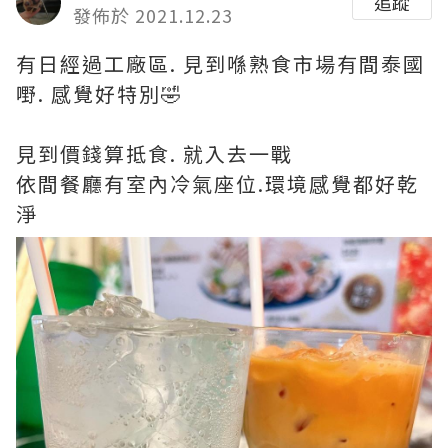
追蹤
發佈於 2021.12.23
有日經過工廠區. 見到喺熟食市場有間泰國
嘢. 感覺好特別🤣
見到價錢算抵食. 就入去一戰
依間餐廳有室內冷氣座位.環境感覺都好乾
淨