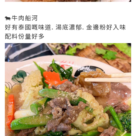
🐄牛肉船河
好有泰國嘅味道. 湯底濃郁. 金邊粉好入味
配料份量好多