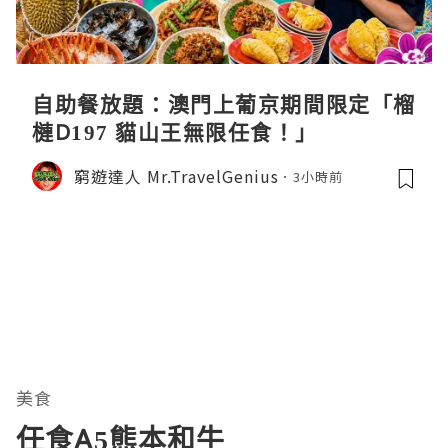
自助餐放題：澳門上葡京期間限定「榴
槤D197 貓山王無限任食！」
窮遊達人 Mr.TravelGenius
3小時前
美食
任食A5熊本和牛