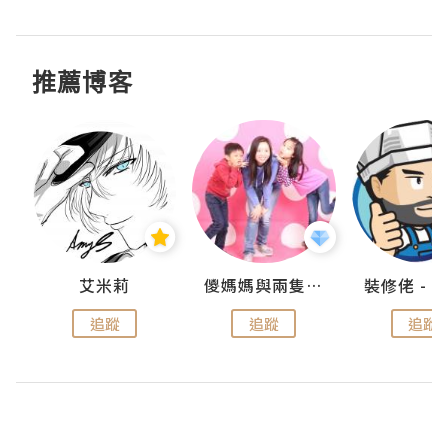
推薦博客
點滴
艾米莉
儍媽媽與兩隻小魔怪之家
追蹤
追蹤
追蹤