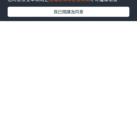
可以讓肌膚漸漸恢復到原本的狀態，像是
我已閱讀及同意
NuSkin
的保養品。不過必須強調的是，天
然保養品並非完全沒有使用防腐劑成分，
在天然保養品中使用維生素E作為防腐劑，
但這類天然防腐劑和化學防腐劑是不一樣
的，維生素E具有防止肌膚衰老、補充肌膚
營養的功效。唯一的缺點就是使用這種天
然防腐劑的製品的保存期限較短。
2、成分都是適合自己膚質的原料
使用適合自己膚質的保養品最有效。天然
的保養品對於肌膚的刺激性較低，保濕效
果較好，同時肌膚所需的營養成分也可直
接從天然原料中取得，讓肌膚獲得最天