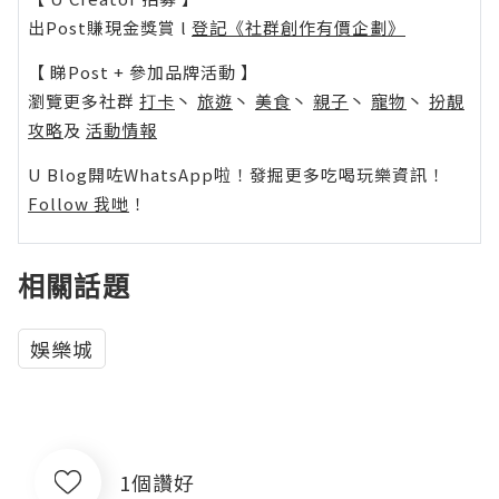
出Post賺現金獎賞 l
登記《社群創作有價企劃》
【 睇Post + 參加品牌活動 】
瀏覽更多社群
打卡
丶
旅遊
丶
美食
丶
親子
丶
寵物
丶
扮靚
攻略
及
活動情報
U Blog開咗WhatsApp啦！發掘更多吃喝玩樂資訊！
Follow 我哋
！
相關話題
娛樂城
1個讚好