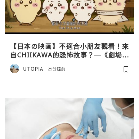
【日本の映画】不適合小朋友觀看！來
自CHIIKAWA的恐怖故事？—《劇場版
CHIIKAWA 人魚島的秘密》
UTOPIA
29分鐘前