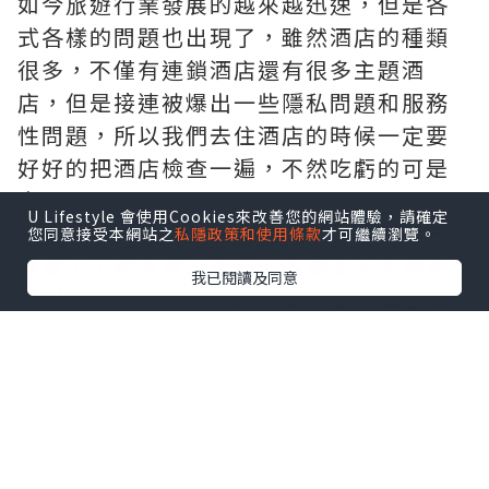
如今旅遊行業發展的越來越迅速，但是各
式各樣的問題也出現了，雖然酒店的種類
很多，不僅有連鎖酒店還有很多主題酒
店，但是接連被爆出一些隱私問題和服務
性問題，所以我們去住酒店的時候一定要
好好的把酒店檢查一遍，不然吃虧的可是
自己。
U Lifestyle 會使用Cookies來改善您的網站體驗，請確定
一般很多人進酒店之後立馬就脫衣服上床
您同意接受本網站之
私隱政策和使用條款
才可繼續瀏覽。
睡覺了，根本就沒有任何的檢查。這種是
我已閱讀及同意
不對的。我們進門的時候首先要把酒店房
間的角落都先檢查一下，最重要的就是檢
查自己睡的床、被套，以及床單，特別是
枕頭，我們要仔細的檢查上面有沒有頭
發。如果一根頭發都沒有，就說明這個酒
店的服務性還是很好的，把所有的東西都