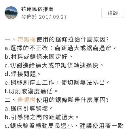
花蓮民宿推寫
追蹤
發佈於 2017.09.27
一、
帶鋸機
使用的鋸條拉齒什麼原因?
a.選擇的不正確：齒距過大或鋸齒過密。
b.材料或鋸條未固定好。
c.切割進給過大或帶鋸條轉速過快。
d.焊接問題。
e.鋼絲刷停止工作，使切削無法排出。
f.切削液濃度過低。
二、
帶鋸機
使用的鋸條斷帶什麼原因?
a.鋸床引導臂壞。
b.引導臂之間的距離過大。
c.鋸床輪盤轉動周長過小，建議使用窄一點