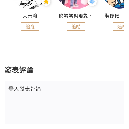
點滴
艾米莉
儍媽媽與兩隻小魔怪之家
追蹤
追蹤
追蹤
發表評論
登入
發表評論