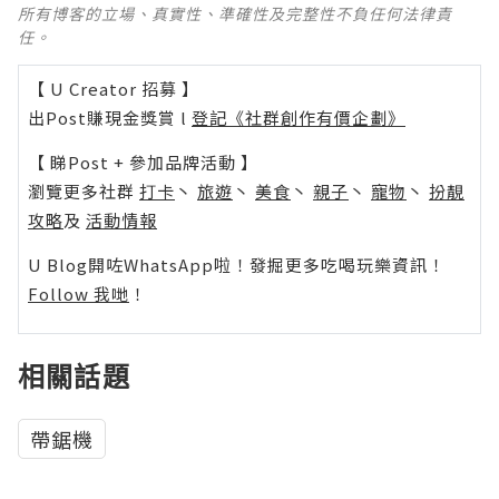
所有博客的立場、真實性、準確性及完整性不負任何法律責
任。
【 U Creator 招募 】
出Post賺現金獎賞 l
登記《社群創作有價企劃》
【 睇Post + 參加品牌活動 】
瀏覽更多社群
打卡
丶
旅遊
丶
美食
丶
親子
丶
寵物
丶
扮靚
攻略
及
活動情報
U Blog開咗WhatsApp啦！發掘更多吃喝玩樂資訊！
Follow 我哋
！
相關話題
帶鋸機