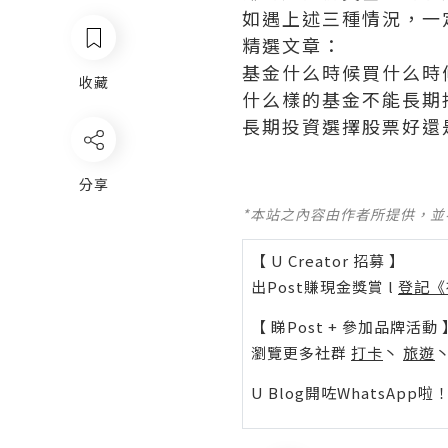
如遇上述三種情況，一
精選文章：
基金什么時候買什么時
收藏
什么樣的基金不能長期
長期投資選擇股票好還
分享
*本站之內容由作者所提供，
【 U Creator 招募 】
出Post賺現金獎賞 l
登記《
【 睇Post + 參加品牌活動 
瀏覽更多社群
打卡
丶
旅遊
U Blog開咗WhatsAp