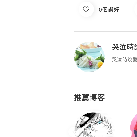
0個讚好
哭泣時
哭泣時說
推薦博客