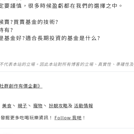
定要謹慎，很多時候盈虧都在我們的選擇之中。
候賣?買賣基金的技術?
持有?
是基金好?適合長期投資的基金是什么?
並不代表本站的立場。因此本站對所有博客的立場、真實性、準確性
社群創作有價企劃》
】
丶
美食
丶
親子
丶
寵物
丶
扮靚攻略
及
活動情報
p啦！發掘更多吃喝玩樂資訊！
Follow 我哋
！