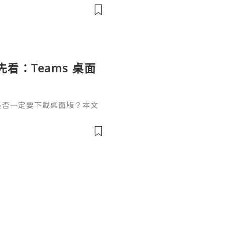
ers. It is popular becaus
載前先看：Teams 桌面
南
結後，是否一定要下載桌面版？本文
適用情境，並整理 Window
會議前的麥克風、攝像頭和連結