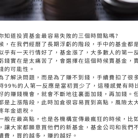
你知道投資基金最容易失敗的三個時間點嗎?
候，在我們經曆了長期浮虧的階段，手中的基金都
似乎有一天行情好了，基金漲了，大多數人的第一
虧錢實在是太痛苦了，會選擇在這個時候賣基金，
錢的可能性。
為了解決問題，而是為了賺不到錢，手續費扣了很
時99%的人第一反應是當初買少了，這種感覺有時
好的賺錢機會，就會不斷地往裏面加錢，再加錢。
都是上漲階段，此時加倉很容易買到高點，風險太
疼
年金退稅
。
一般在最高點，也是各機構宣傳最瘋狂的時候，比
，讓大家都願意買他們的新基金，基金公司和我們
續費，買的越多，賺的越好。