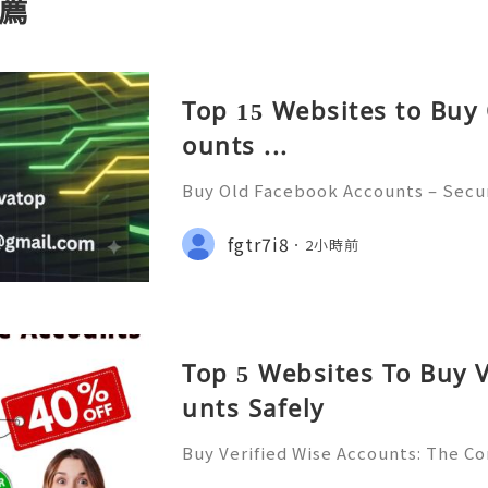
薦
Top 15 Websites to Buy
ounts ...
Buy Old Facebook Accounts – Secur
cerns, and Safe Alternatives (Compl
NSTANT REPLY GUARANTEED ✨🔥⚡️🌐
fgtr7i8
2小時前
tpvatop ⚡️📢👤🔔 Telegram Userna
Top 5 Websites To Buy V
unts Safely
Buy Verified Wise Accounts: The C
erly known as TransferWise, is one 