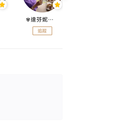
✾達芬妮•愛孩子•愛生活✾
wendysugar享受生活gogogo
追蹤
追蹤