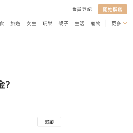
會員登記
開始撰寫
食
旅遊
女生
玩樂
親子
生活
寵物
行山
更多
打卡
金?
追蹤