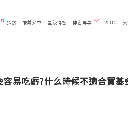
探索
推薦文章
星級博客
博客專享
VLOG
美
金容易吃虧?什么時候不適合買基