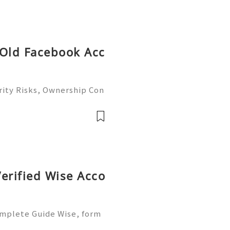
 Old Facebook Acc
ity Risks, Ownership Con
ete Guide 2026) 🌐⚡️🔥✨ I
 ⚡️📱💬🚀 Telegram: @ge
me: @ge
erified Wise Acco
omplete Guide Wise, form
of the most trusted platf