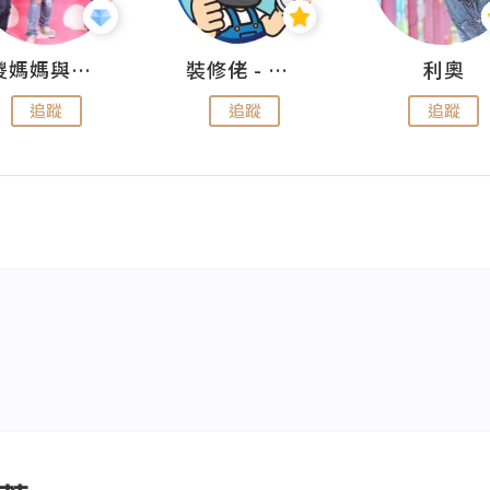
儍媽媽與兩隻小魔怪之家
裝修佬 - 香港一站式網上裝修平台
利奧
追蹤
追蹤
追蹤