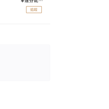
✾達芬妮•愛孩子•愛生活✾
wendysugar享受生活gogogo
追蹤
追蹤