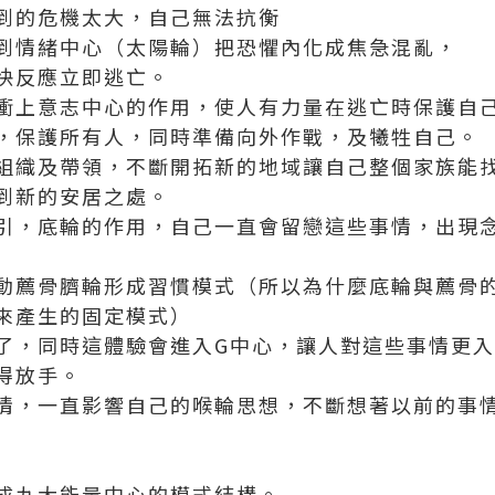
到的危機太大，自己無法抗衡
到情緒中心（太陽輪）把恐懼內化成焦急混亂，
快反應立即逃亡。
衝上意志中心的作用，使人有力量在逃亡時保護自
，保護所有人，同時準備向外作戰，及犧牲自己。
組織及帶領，不斷開拓新的地域讓自己整個家族能
到新的安居之處。
引，底輪的作用，自己一直會留戀這些事情，出現
動薦骨臍輪形成習慣模式（所以為什麼底輪與薦骨的
來產生的固定模式）
了，同時這體驗會進入G中心，讓人對這些事情更
得放手。
情，一直影響自己的喉輪思想，不斷想著以前的事
成九大能量中心的模式結構。