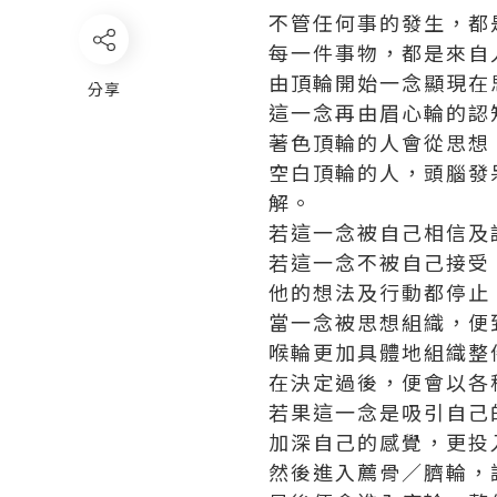
不管任何事的發生，都
每一件事物，都是來自
由頂輪開始一念顯現在
分享
這一念再由眉心輪的認
著色頂輪的人會從思想
空白頂輪的人，頭腦發
解。
若這一念被自己相信及
若這一念不被自己接受
他的想法及行動都停止
當一念被思想組織，便
喉輪更加具體地組織整
在決定過後，便會以各
若果這一念是吸引自己
加深自己的感覺，更投
然後進入薦骨／臍輪，