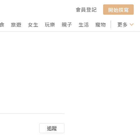
會員登記
開始撰寫
食
旅遊
女生
玩樂
親子
生活
寵物
行山
更多
打卡
追蹤