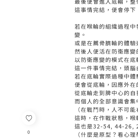
最後便會進入底輪，整
這事情完結，便會停下
若在喉輪的組織過程中
變。
或是在薦骨臍輪的體驗
然後人便活在防衞應變
以防衛應變的模式在底
這一件事情完結，頭腦
若在底輪實際過種中體
便會從底輪，因應外在
從底輪走到脾中心的自
而個人的全部意識會集
（在戰鬥時，人不可能
這時，在作戰狀態，喉
這也是32-54, 44-
0
（什麼是原型？看心理