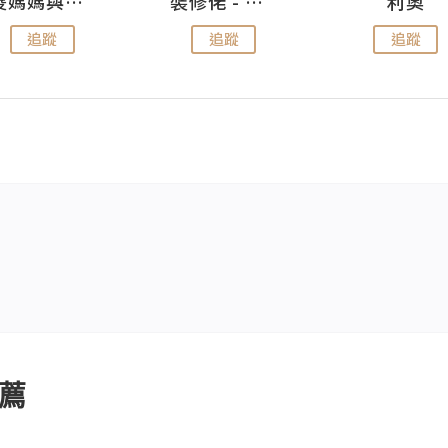
儍媽媽與兩隻小魔怪之家
裝修佬 - 香港一站式網上裝修平台
利奧
追蹤
追蹤
追蹤
薦