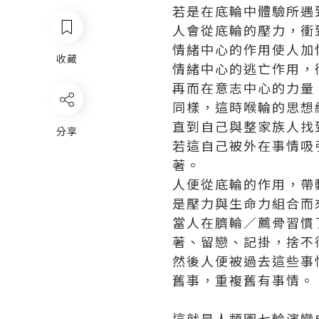
若是在底輪中體驗所遇
人會從底輪的壓力，衝
情緒中心的作用使人加
收藏
情緒中心的逃亡作用，
再而在意志中心的力量
同樣，這時喉輪的思想
直到自己與整家族人找
分享
若這自己被外在事情吸
著。
人便從底輪的作用，帶
是壓力與生命力組合而
當人在臍輪／薦骨習慣
著、留戀、記掛，捨不
然後人便被過去這些事
舊事，重複舊有事情。
這就是人類圖七輪演變