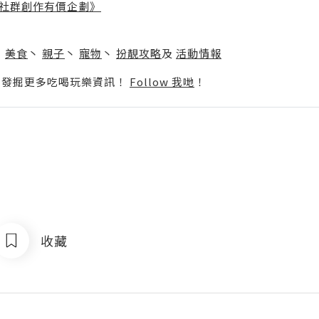
社群創作有價企劃》
】
丶
美食
丶
親子
丶
寵物
丶
扮靚攻略
及
活動情報
p啦！發掘更多吃喝玩樂資訊！
Follow 我哋
！
收藏