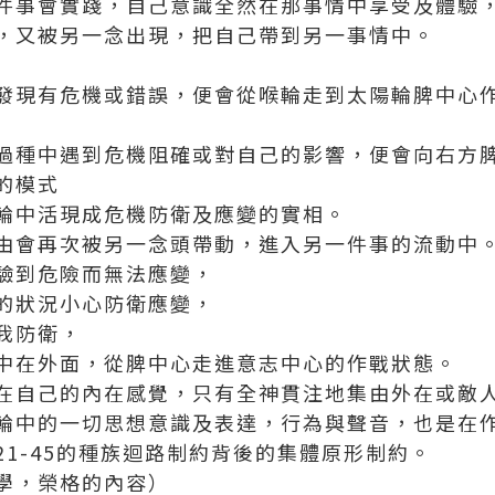
件事會實踐，自己意識全然在那事情中享受及體驗
，又被另一念出現，把自己帶到另一事情中。
發現有危機或錯誤，便會從喉輪走到太陽輪脾中心
過種中遇到危機阻確或對自己的影響，便會向右方
的模式
輪中活現成危機防衛及應變的實相。
由會再次被另一念頭帶動，進入另一件事的流動中
驗到危險而無法應變，
的狀況小心防衛應變，
我防衛，
中在外面，從脾中心走進意志中心的作戰狀態。
在自己的內在感覺，只有全神貫注地集由外在或敵
輪中的一切思想意識及表達，行為與聲音，也是在
26, 21-45的種族迴路制約背後的集體原形制約。
學，榮格的內容）