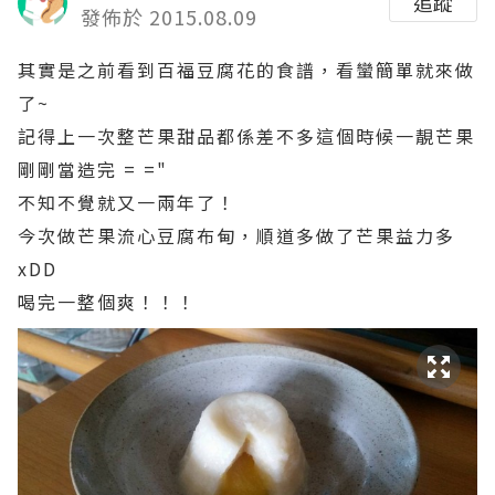
追蹤
發佈於 2015.08.09
其實是之前看到百福豆腐花的食譜，看蠻簡單就來做
了~
記得上一次整芒果甜品都係差不多這個時候一靚芒果
剛剛當造完 = ="
不知不覺就又一兩年了！
今次做芒果流心豆腐布甸，順道多做了芒果益力多
xDD
喝完一整個爽！！！