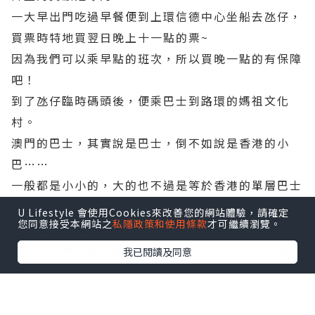
一大早出門吃過早餐便到上環信德中心坐船去氹仔，
買票時特地買翌日晚上十一點的票~
因為我們可以乘早點的班次，所以買晚一點的有保障
吧！
到了氹仔臨時碼頭後，便乘巴士到路環的媽祖文化
村。
澳門的巴士，其實說是巴士，倒不如說是香港的小
巴……
一般都是小小的，大的也不過是等於香港的單層巴士
之類 = ="
U Lifestyle 會使用Cookies來改善您的網站體驗，請確定
您同意接受本網站之
私隱政策和使用條款
才可繼續瀏覽。
不過這可能是因為澳門本身人口比較少吧……
到了石排灣郊野公園，等了一下就有文化村特設的免
我已閱讀及同意
費巴士載我們上山了。
下車後，一座好宏偉的古建築便映入眼簾了。