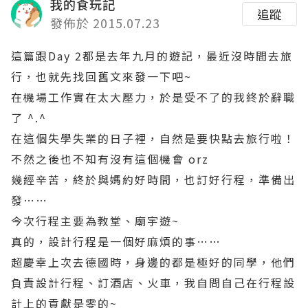
我的食玩記
追蹤
發佈於 2015.07.23
這篇跟Day 2都是去年九月的遊記，最近沒時間去旅
行，也就先找回舊文來發一下吧~
在機場工作實在太大壓力，於是受不了的我終於辭職
了 ^.^
在這個失學失業的日子裡，自然是要快點去旅行啦！
不然之後也不知有沒有這個機會 orz
幾經辛苦，終於與媽約好時間，也訂好行程，準備出
發……
今次行程主要為教堂、廟宇遊~
真的，設計行程是一個好麻煩的事……
超慶幸上次去德國時，身邊的都是極好的同學，他們
負責設計行程、訂酒店、火車，我自問自己在行程設
計上的貢獻是零的~