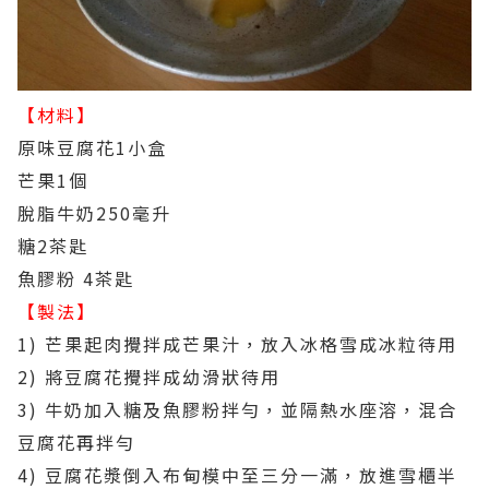
【材料】
原味豆腐花1小盒
芒果1個
脫脂牛奶250毫升
糖2茶匙
魚膠粉 4茶匙
【製法】
1) 芒果起肉攪拌成芒果汁，放入冰格雪成冰粒待用
2) 將豆腐花攪拌成幼滑狀待用
3) 牛奶加入糖及魚膠粉拌勻，並隔熱水座溶，混合
豆腐花再拌勻
4) 豆腐花漿倒入布甸模中至三分一滿，放進雪櫃半