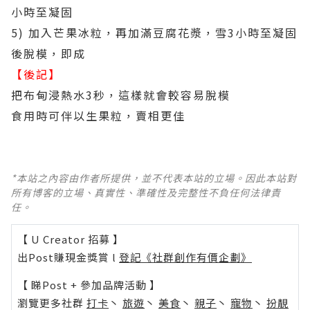
小時至凝固
5) 加入芒果冰粒，再加滿豆腐花漿，雪3小時至凝固
後脫模，即成
【後記】
把布甸浸熱水3秒，這樣就會較容易脫模
食用時可伴以生果粒，賣相更佳
*本站之內容由作者所提供，並不代表本站的立場。因此本站對
所有博客的立場、真實性、準確性及完整性不負任何法律責
任。
【 U Creator 招募 】
出Post賺現金獎賞 l
登記《社群創作有價企劃》
【 睇Post + 參加品牌活動 】
瀏覽更多社群
打卡
丶
旅遊
丶
美食
丶
親子
丶
寵物
丶
扮靚