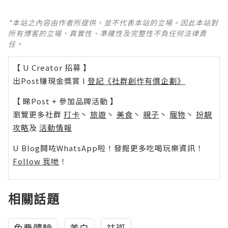
*本站之內容由作者所提供，並不代表本站的立場。因此本站對
所有博客的立場、真實性、準確性及完整性不負任何法律責
任。
【 U Creator 招募 】
出Post賺現金獎賞 l
登記《社群創作有價企劃》
【 睇Post + 參加品牌活動 】
瀏覽更多社群
打卡
丶
旅遊
丶
美食
丶
親子
丶
寵物
丶
扮靚
攻略
及
活動情報
U Blog開咗WhatsApp啦！發掘更多吃喝玩樂資訊！
Follow 我哋
！
相關話題
免費體驗
美白
祛斑