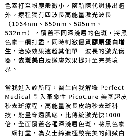
色素打至粉塵般微小，隨新陳代謝排出體
外。療程獨有四波長高能量激光波長
（1064nm、650nm、585nm、
532nm），覆蓋不同深淺層的色斑，將黑
色素一網打盡，同時刺激優質
膠原蛋白增
生
，治療效果遠超其他單一波長的激光儀
器，
去斑美白
及嫩膚效果提升至完美境
界。
當我進入診所時，醫生向我解釋 Perfect
Medical 引入革命性 PicoCure 美國超皮
秒去斑療程，高能量波長皮納秒去斑科
技，能量穿透肌底，比傳統激光快1000
倍，全面覆蓋各種深淺層色斑，將黑色素
一網打盡，為女士締造極致完美的細嫩白