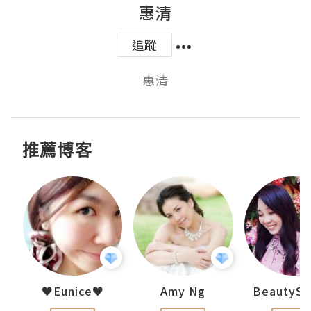
惠清
追蹤
惠清
推薦博客
h 夏沫
♥Eunice♥
Amy Ng