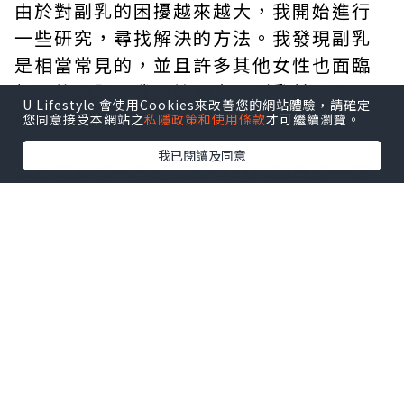
由於對副乳的困擾越來越大，我開始進行
一些研究，尋找解決的方法。我發現副乳
是相當常見的，並且許多其他女性也面臨
相同的問題。我開始明白，副乳並不是一
U Lifestyle 會使用Cookies來改善您的網站體驗，請確定
個罪過或缺點，而是身體的自然變化。
您同意接受本網站之
私隱政策和使用條款
才可繼續瀏覽。
我已閱讀及同意
對於我來說，無法接受自己的副乳是一個
長期以來困擾著我的問題。每次看到鏡子
中的自己，或者試穿衣服時，副乳總是無
可避免地成為焦點。它們在我身體的側面
或下胸部形成凸起，使我覺得我的身材不
對稱或不夠標準。
這種不滿和自卑感深深地影響了我的自信
心和自尊心。我常常會選擇避免穿著緊身