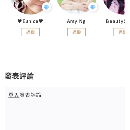
h 夏沫
♥Eunice♥
Amy Ng
追蹤
追蹤
追蹤
發表評論
登入
發表評論