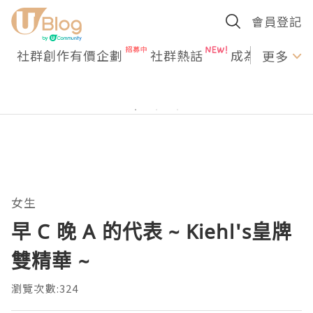
會員登記
社群創作有價企劃
社群熱話
成為U Creato
更多
女生
早 C 晚 A 的代表 ~ Kiehl's皇牌
雙精華 ~
瀏覽次數:324