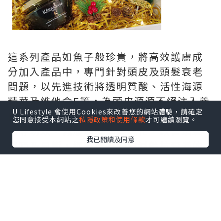
這系列產品如魚子般珍貴，將高效護膚成
分加入產品中，專門針對頭皮及頭髮衰老
問題，以先進技術將透明質酸、活性海源
精華及維他命E等，為頭皮源源不絕注入養
U Lifestyle 會使用Cookies來改善您的網站體驗，請確定
份，達至高效保濕、抗氧化、防毛躁、亮
您同意接受本網站之
私隱政策和使用條款
才可繼續瀏覽。
澤等功效，減緩頭皮頭髮老化，改善頭髮
我已閱讀及同意
暗啞及易斷，絕對是為頭皮減齡抗衰老的
必備恩物！
我哋更可以使用其中三款皇牌產品，喺屋
企做個hair spa添！
產品包括：