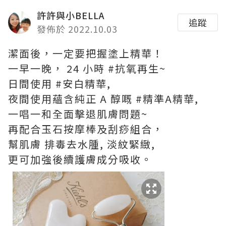
許許與小BELLA
追蹤
發佈於 2022.10.03
潔面後，一定要把握塗上精華！
一早一晚， 24 小時 #抗氧再生~
日間使用 #安白精華,
夜間使用蘊含純正 A 醇嘅 #精準A精華,
一唱一和全面擊退肌膚問題~
再配合玉石按摩棒及刮痧組合，
幫肌膚 排毒去水腫, 淡紋緊緻,
更可加強後續護膚成分吸收。