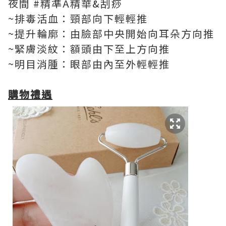
夜間 #精準A精華&刮痧
~排毒活血：頸部向下輕輕推
~提升輪廓：由臉部中央開始向耳朵方向推
~緊膚淡紋：額頭由下至上方向推
~明目消腫：眼部由內至外輕輕推
購物禮遇