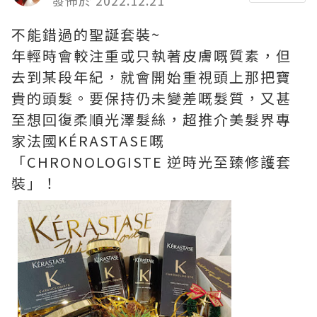
不能錯過的聖誕套裝~
年輕時會較注重或只執著皮膚嘅質素，但
去到某段年紀，就會開始重視頭上那把寶
貴的頭髮。要保持仍未變差嘅髮質，又甚
至想回復柔順光澤髮絲，超推介美髮界專
家法國KÉRASTASE嘅
「CHRONOLOGISTE 逆時光至臻修護套
裝」！