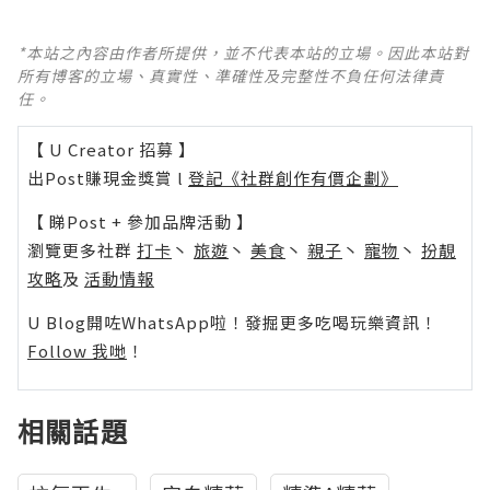
*本站之內容由作者所提供，並不代表本站的立場。因此本站對
所有博客的立場、真實性、準確性及完整性不負任何法律責
任。
【 U Creator 招募 】
出Post賺現金獎賞 l
登記《社群創作有價企劃》
【 睇Post + 參加品牌活動 】
瀏覽更多社群
打卡
丶
旅遊
丶
美食
丶
親子
丶
寵物
丶
扮靚
攻略
及
活動情報
U Blog開咗WhatsApp啦！發掘更多吃喝玩樂資訊！
Follow 我哋
！
相關話題