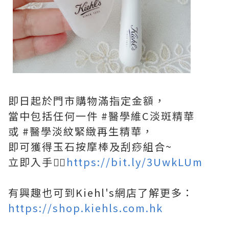
即日起於門市購物滿指定金額，
當中包括任何一件 #醫學維C淡斑精華
或 #醫學淡紋緊緻再生精華，
即可獲得玉石按摩棒及刮痧組合~
立即入手👉🏻
https://bit.ly/3UwkLUm
有興趣也可到Kiehl's網店了解更多：
https://shop.kiehls.com.hk