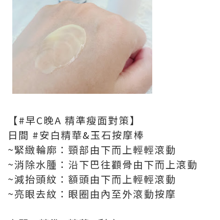
【#早C晚A 精準瘦面對策】
日間 #安白精華&玉石按摩棒
~緊緻輪廓：頸部由下而上輕輕滾動
~消除水腫：沿下巴往顴骨由下而上滾動
~減抬頭紋：額頭由下而上輕輕滾動
~亮眼去紋：眼圈由內至外滾動按摩