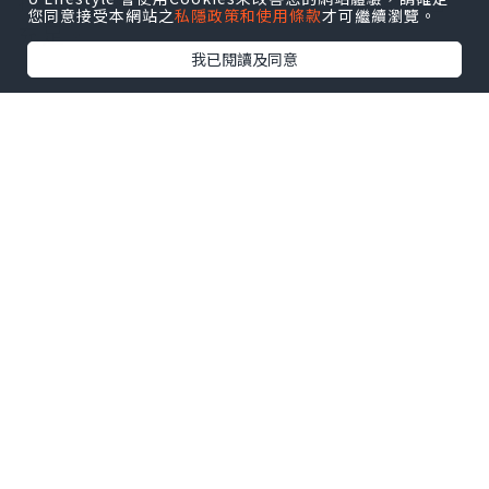
孩子位於屋內的安全度以及活動空間是否
您同意接受本網站之
私隱政策和使用條款
才可繼續瀏覽。
充足。
我已閱讀及同意
而相較於保母照顧，托嬰中心較有一套結
構式的課程，固定的作息時間也有助於建
立孩子擁有規律的生活習慣。托嬰中心的
照顧人員皆受過專業的培訓，因此可提供
更優質的托育環境與服務，讓孩子們可以
藉由互動，加強社會化的發展。不過由於
托嬰中心屬於團體生活，因此交叉感染生
病的機率可能相對較高。
因此，要在托嬰中心和保母之間做出選
擇，應該考量到家庭的具體需求與教育理
念。柏恩格托嬰中心表示，若家長
重視擁