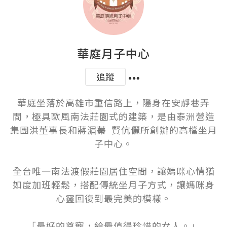
華庭月子中心
追蹤
華庭坐落於高雄市重信路上，隱身在安靜巷弄
間，極具歐風南法莊園式的建築，是由泰洲營造
集團洪董事長和蔣湄蓁  賢伉儷所創辦的高檔坐月
子中心。

全台唯一南法渡假莊園居住空間，讓媽咪心情猶
如度加班輕鬆，搭配傳統坐月子方式，讓媽咪身
心靈回復到最完美的模樣。

「最好的尊寵，給最值得珍惜的女人。」