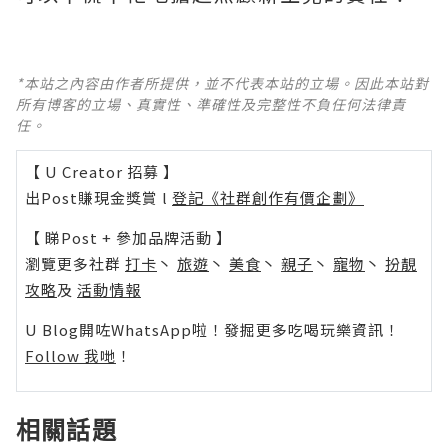
*本站之內容由作者所提供，並不代表本站的立場。因此本站對
所有博客的立場、真實性、準確性及完整性不負任何法律責
任。
【 U Creator 招募 】
出Post賺現金獎賞 l
登記《社群創作有價企劃》
【 睇Post + 參加品牌活動 】
瀏覽更多社群
打卡
丶
旅遊
丶
美食
丶
親子
丶
寵物
丶
扮靚
攻略
及
活動情報
U Blog開咗WhatsApp啦！發掘更多吃喝玩樂資訊！
Follow 我哋
！
相關話題