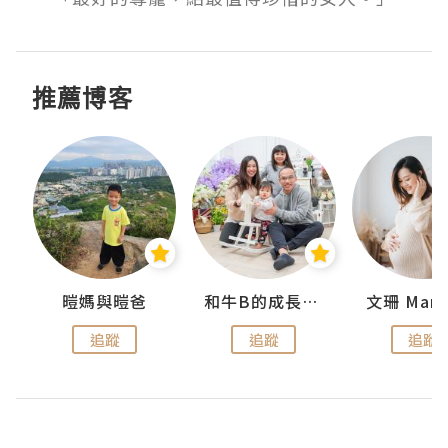
推薦博客
 Swan
暟媽與暟爸
和牛B的成長日記
文珊 ManS
追蹤
追蹤
追蹤