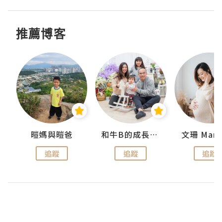
推薦博客
 Swan
暟媽與暟爸
和牛B的成長日記
文珊 ManS
追蹤
追蹤
追蹤