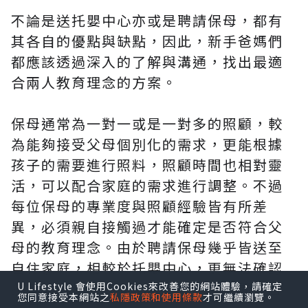
不論是送托嬰中心亦或是聘請保母，都有
其各自的優點與缺點，因此，新手爸媽們
都應該透過深入的了解與溝通，找出最適
合兩人教育理念的方案。
保母通常為一對一或是一對多的照顧，較
為能夠接受父母個別化的需求，更能根據
孩子的需要進行照料，照顧時間也相對靈
活，可以配合家庭的需求進行調整。不過
每位保母的專業度與照顧經驗皆有所差
異，必須親自接觸過才能確定是否符合父
母的教育理念。由於聘請保母幾乎皆送至
自住家庭，相較於托嬰中心，更無法確認
孩子位於屋內的安全度以及活動空間是否
U Lifestyle 會使用Cookies來改善您的網站體驗，請確定
您同意接受本網站之
私隱政策和使用條款
才可繼續瀏覽。