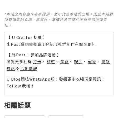
*本站之內容由作者所提供，並不代表本站的立場。因此本站對
所有博客的立場、真實性、準確性及完整性不負任何法律責
任。
【 U Creator 招募 】
出Post賺現金獎賞 l
登記《社群創作有價企劃》
【 睇Post + 參加品牌活動 】
瀏覽更多社群
打卡
丶
旅遊
丶
美食
丶
親子
丶
寵物
丶
扮靚
攻略
及
活動情報
U Blog開咗WhatsApp啦！發掘更多吃喝玩樂資訊！
Follow 我哋
！
相關話題