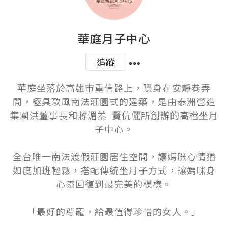
華庭月子中心
追蹤
華庭坐落於高雄市重信路上，隱身在安靜巷弄
間，極具歐風南法莊園式的建築，是由泰洲營造
集團洪董事長和蔣湄蓁  賢伉儷所創辦的高檔坐月
子中心。

全台唯一南法渡假莊園居住空間，讓媽咪心情猶
如度加班輕鬆，搭配傳統坐月子方式，讓媽咪身
心靈回復到最完美的模樣。

「最好的尊寵，給最值得珍惜的女人。」