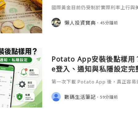
國際黃金目前仍受制於實際利率上行與
突導致的能源價格高企，進一步強化了
價，因此除非出現衝突明顯緩和或通脹
懶人投資寶典
45分鐘前
價在中軌下方運行的格局恐怕難以在短
最近很多投資者會轉向做空的原因，那
擇正規平臺做空找到一家正規優質的平
論是做多還是做空，我們都得通過各方
Potato App安裝後點樣用？
e登入、通知與私隱設定完
第一次下載 Potato App 後，真
裝」，而是安裝完成之後應該點樣登入
收不到通知，以及私隱和帳號安全設定
數碼生活筆記
59分鐘前