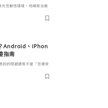
美元流動性環境，地緣政治衝
市場對更高更久利率路徑的定
數據顯著回落的現象，否則金
期內迅速改變，這也是為什麼
到底做空黃金怎麼賺錢呢？選
臺是交易黃金的前提，所以無
面因素
Android、iPhon
整指南
正容易遇到的問題通常不是「怎樣安
、哪些權限需要開啟、為甚麼
應該怎樣處理。