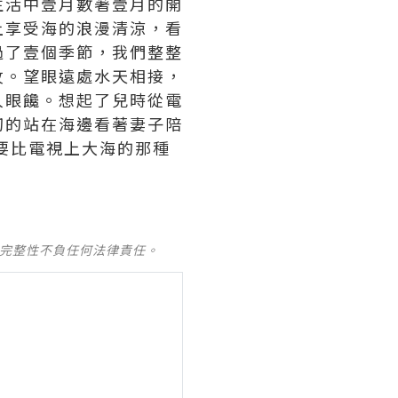
生活中壹月數著壹月的開
上享受海的浪漫清涼，看
過了壹個季節，我們整整
紋。望眼遠處水天相接，
人眼饞。想起了兒時從電
切的站在海邊看著妻子陪
要比電視上大海的那種
及完整性不負任何法律責任。