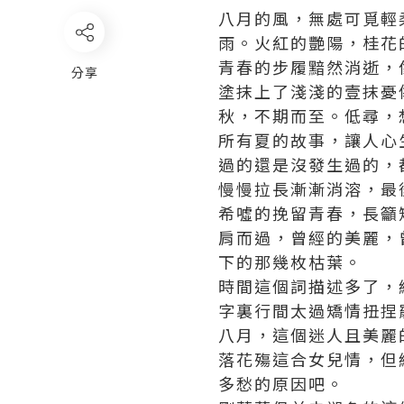
八月的風，無處可覓輕
雨。火紅的艷陽，桂花
青春的步履黯然消逝，
分享
塗抹上了淺淺的壹抹憂
秋，不期而至。低尋，
所有夏的故事，讓人心
過的還是沒發生過的，
慢慢拉長漸漸消溶，最
希噓的挽留青春，長籲
肩而過，曾經的美麗，
下的那幾枚枯葉。
時間這個詞描述多了，
字裏行間太過矯情扭捏
八月，這個迷人且美麗
落花殤這合女兒情，但
多愁的原因吧。