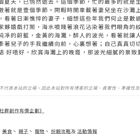
個夏天，已悄然逝去。這個季節，忙的最多的就是
數著就是壹個季節。閑暇時開車載著妻兒坐在沙灘
，看著日漸憔悴的妻子，細想這些年我們何止是數
家夥嬉戲打鬧，海水噴賤著浪花沾染著我們眼角的
純凈的蔚藍，金黃的海灘，醉人的波光，看著就讓
牽著兒子的手我繼續向前，心裏想著；自己真真切
語 好唔好
，欣賞海灘上的晚霞，那波光細膩的景致
並不代表本站的立場。因此本站對所有博客的立場、真實性、準確性
社群創作有價企劃》
】
丶
美食
丶
親子
丶
寵物
丶
扮靚攻略
及
活動情報