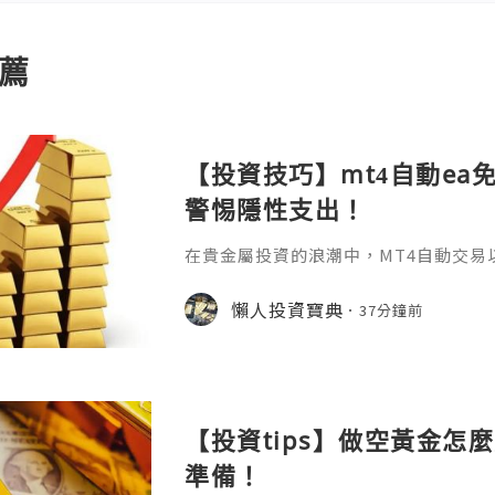
薦
【投資技巧】mt4自動ea
警惕隱性支出！
在貴金屬投資的浪潮中，MT4自動交易
化規則的特性，成為無數投資者追求高
啟用這把"智能鑰匙"之前，一個最基礎
懶人投資寶典
37分鐘前
——mt4自動ea免費嗎？答案並非一句簡
它關乎軟體獲取、運行環境以及背後隱
用：核心免費但需警惕隱性支出MT4作
及多數EA程式的下載均是免
【投資tips】做空黃金怎
準備！