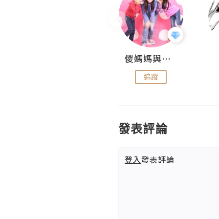
Hahakelly的生活點滴
儍媽媽與兩隻小魔怪之家
追蹤
追蹤
發表評論
登入
發表評論