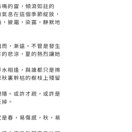
轟鳴的雷，傾瀉如註的
的氣息在這個季節綻放，
熱，披霜，染露，靜默地
繼而，漸遠。不管是發生
有的悲涼，夏的熱烈讓她
萍水相逢，與誰都只是擦
深秋裏幹枯的樹枝上殘留
歸隱。或許才疏，或許是
丟掉。
就是春，易傷感，秋，易