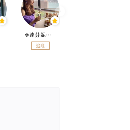
✾達芬妮•愛孩子•愛生活✾
wendysugar享受生活gogogo
追蹤
追蹤