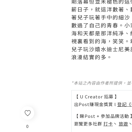
剛落幕但並未褪色的這
薪日子，就這洋數著、
著兒子玩著手中的細沙
數過了自己的青春。小
海和天都是那洋純凈、
視裏看到的海，笑笑。
兒子玩沙嬉水
迪士尼美
浪漫結實的多。
*本站之內容由作者所提供，
【 U Creator 招募 】
出Post賺現金獎賞 l
登記《
【 睇Post + 參加品牌活動 
瀏覽更多社群
打卡
丶
旅遊
0