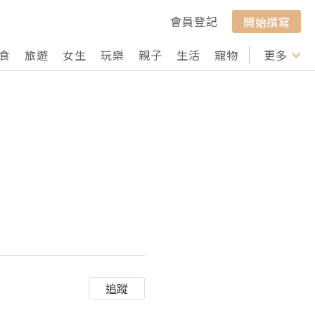
會員登記
開始撰寫
食
旅遊
女生
玩樂
親子
生活
寵物
行山
更多
打卡
追蹤