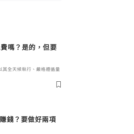
免費嗎？是的，但要
以其全天候執行、嚴格遵循量
效盈利的利器。然而，在決定
的問題橫亙在每位交易者面前
單的"是"或"否"所能概括，
藏的風險成本。EA獲取與使
為全球主流交易軟體，其本身
麼賺錢？要做好兩項