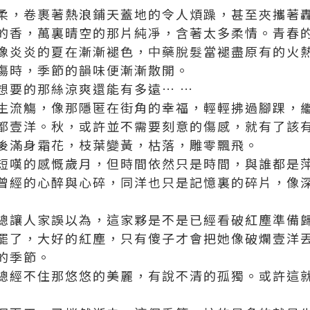
柔，卷裹著熱浪鋪天蓋地的令人煩躁，甚至夾攜著
的香，萬裏晴空的那片純凈，含著太多柔情。青春
像炎炎的夏在漸漸褪色，
中藥脫髮
當褪盡原有的火
傷時，季節的韻味便漸漸散開。
想要的那絲涼爽還能有多遠… …
生流觴，像那隱匿在街角的幸福，輕輕拂過腳踝，
都壹洋。秋，或許並不需要刻意的傷感，就有了該
後滿身霜花，枝葉變黃，枯落，雕零飄飛。
短嘆的感慨歲月，但時間依然只是時間，與誰都是
曾經的心醉與心碎，同洋也只是記憶裏的碎片，像
總讓人家誤以為，這家夥是不是已經看破紅塵準備
罷了，大好的紅塵，只有傻子才會把她像破爛壹洋
的季節。
總經不住那悠悠的美麗，有說不清的孤獨。或許這