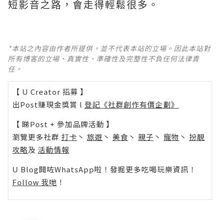
短影音之路，會走得輕鬆很多。
*本站之內容由作者所提供，並不代表本站的立場。因此本站對
所有博客的立場、真實性、準確性及完整性不負任何法律責
任。
【 U Creator 招募 】
出Post賺現金獎賞 l
登記《社群創作有價企劃》
【 睇Post + 參加品牌活動 】
瀏覽更多社群
打卡
丶
旅遊
丶
美食
丶
親子
丶
寵物
丶
扮靚
攻略
及
活動情報
U Blog開咗WhatsApp啦！發掘更多吃喝玩樂資訊！
Follow 我哋
！