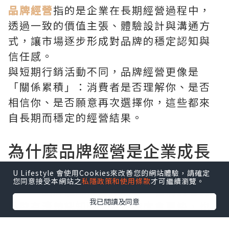
品牌經營
指的是企業在長期經營過程中，
透過一致的價值主張、體驗設計與溝通方
式，讓市場逐步形成對品牌的穩定認知與
信任感。
與短期行銷活動不同，品牌經營更像是
「關係累積」：消費者是否理解你、是否
相信你、是否願意再次選擇你，這些都來
自長期而穩定的經營結果。
為什麼品牌經營是企業成長
的關鍵
U Lifestyle 會使用Cookies來改善您的網站體驗，請確定
您同意接受本網站之
私隱政策和使用條款
才可繼續瀏覽。
第一，品牌能降低選擇成本。當消費者對
我已閱讀及同意
品牌有清楚認知時，決策速度會更快，也
更不容易被價格戰影響。