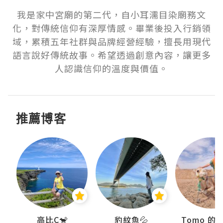
我是家中宮廟的第二代，自小耳濡目染廟務文
化，對傳統信仰有深厚情感。畢業後投入行銷領
域，累積五年社群與品牌經營經驗，擅長用現代
語言說好傳統故事。希望透過創意內容，讓更多
人認識信仰的溫度與價值。
推薦博客
)
高比C🐒
豹紋魚💦