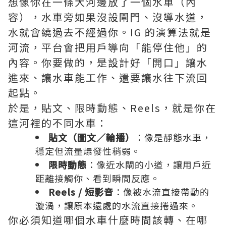
想像你在一條大河邊放了一個水車（內
容），水車旁如果沒設閘門、沒導水道，
水就會繞過去不經過你。IG 的演算法就是
河流，平台會把用戶導向「能停住他」的
內容。你要做的，是設計好「開口」讓水
進來、讓水車能工作、還要讓水往下流回
起點。
於是，貼文、限時動態、Reels，就是你在
這河裡的不同水車：
貼文（圖文／輪播）
：像是靜態水車，
穩定但流量爆發性稍弱。
限時動態
：像近水閘的小道，讓用戶近
距離接觸你、看到瞬間反應。
Reels /
短影音
：像被水流直接帶動的
漩渦，讓原本遠處的水流直接捲過來。
你必須知道哪個水車什麼時間該轉、在哪