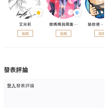
點滴
艾米莉
儍媽媽與兩隻小魔怪之家
追蹤
追蹤
追蹤
發表評論
登入
發表評論