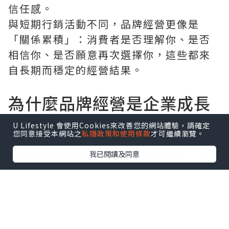
信任感。
與短期行銷活動不同，品牌經營更像是
「關係累積」：消費者是否理解你、是否
相信你、是否願意再次選擇你，這些都來
自長期而穩定的經營結果。
為什麼品牌經營是企業成長
的關鍵
U Lifestyle 會使用Cookies來改善您的網站體驗，請確定
您同意接受本網站之
私隱政策和使用條款
才可繼續瀏覽。
第一，品牌能降低選擇成本。當消費者對
我已閱讀及同意
品牌有清楚認知時，決策速度會更快，也
更不容易被價格戰影響。
第二，品牌能放大行銷效果。所有廣告、
內容與曝光，都會因為品牌基礎而產生加
乘，而不是每次都從零開始。