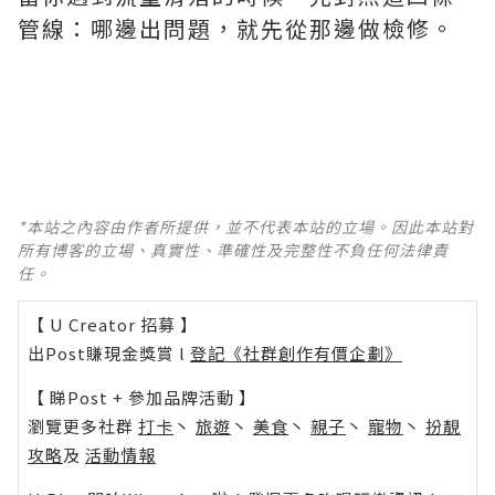
管線：哪邊出問題，就先從那邊做檢修。
*本站之內容由作者所提供，並不代表本站的立場。因此本站對
所有博客的立場、真實性、準確性及完整性不負任何法律責
任。
【 U Creator 招募 】
出Post賺現金獎賞 l
登記《社群創作有價企劃》
【 睇Post + 參加品牌活動 】
瀏覽更多社群
打卡
丶
旅遊
丶
美食
丶
親子
丶
寵物
丶
扮靚
攻略
及
活動情報