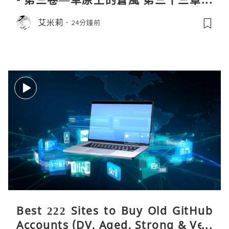
缺失III
艾米莉
24分鐘前
Best 222 Sites to Buy Old GitHub
Accounts (DV, Aged, Strong & Veri