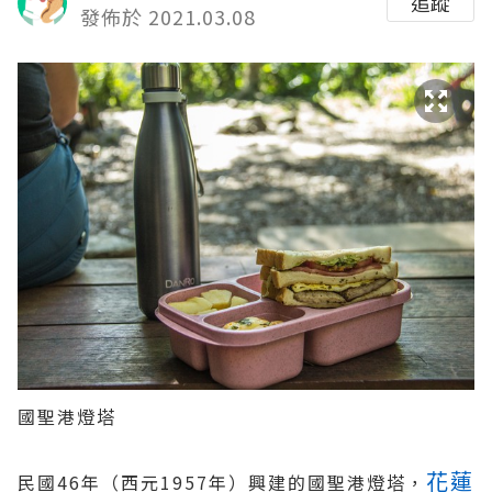
追蹤
發佈於 2021.03.08
國聖港燈塔
花蓮
民國46年（西元1957年）興建的國聖港燈塔，