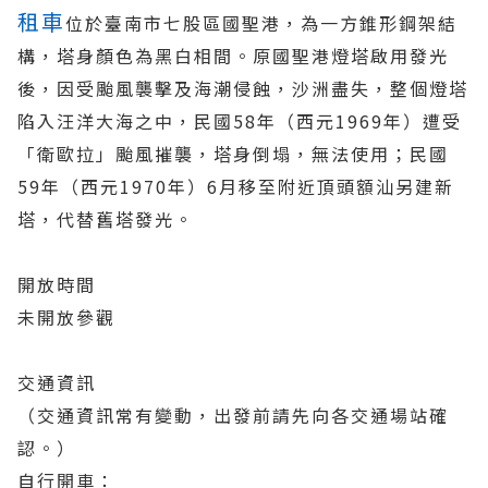
租車
位於臺南市七股區國聖港，為一方錐形鋼架結
構，塔身顏色為黑白相間。原國聖港燈塔啟用發光
後，因受颱風襲擊及海潮侵蝕，沙洲盡失，整個燈塔
陷入汪洋大海之中，民國58年（西元1969年）遭受
「衛歐拉」颱風摧襲，塔身倒塌，無法使用；民國
59年（西元1970年）6月移至附近頂頭額汕另建新
塔，代替舊塔發光。
開放時間
未開放參觀
交通資訊
（交通資訊常有變動，出發前請先向各交通場站確
認。）
自行開車：