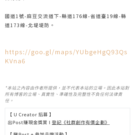
國道1號-麻豆交流道下-縣道176線-省道臺19線-縣
道173線-北堤堤防。
https://goo.gl/maps/YUbgeHgQ93Qs
KVna6
*本站之內容由作者所提供，並不代表本站的立場。因此本站對
所有博客的立場、真實性、準確性及完整性不負任何法律責
任。
【 U Creator 招募 】
出Post賺現金獎賞 l
登記《社群創作有價企劃》
【 睇Post + 參加品牌活動 】