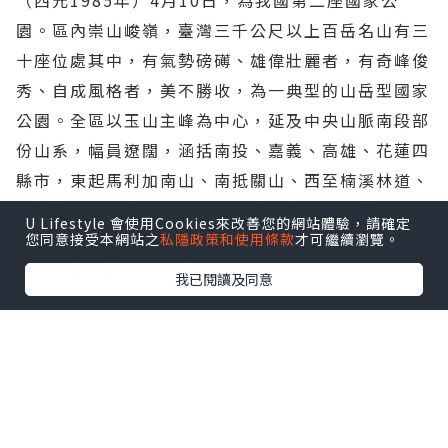
（西元1985年）4月10日，為我國第二座國家公
園。區內崇山峻嶺，臺灣三千公尺以上百岳名山有三
十座位處其中，有氣勢磅礡、雄偉壯麗者，有奇峰俊
秀、自成風格者，美不勝收，為一典型的山岳型國家
公園。全區以玉山主峰為中心，延及中央山脈南段部
份山系，幅員遼闊，涵括南投、嘉義、高雄、花蓮四
縣市，東起馬利加南山、南抵關山、西至楠溪林道、
北達郡大山，面積105,490公頃，為全臺灣面積最大
U Lifestyle 會使用Cookies來改善您的網站體驗，請確定
的國家公園。同時並涵蓋臺灣中南東三區各大水系的
您同意接受本網站之
私隱政策和使用條款
才可繼續瀏覽。
源頭，與下游民生息息相關。
我已閱讀及同意
由於全園區自海拔3,952公尺的玉山主峰直落至300
台東租遊覽車
公尺的拉庫拉庫溪底，
氣溫隨著高
度上升而遞減，形成溫帶、寒帶兩種氣候型態。除蘊
涵有豐富的植物相外，另有豐富的動物及景觀等自然