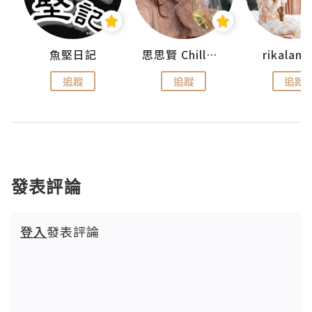
urnal
魚堅日記
思思賢 ChillMyBabe
rikala
追蹤
追蹤
追蹤
發表評論
登入
發表評論