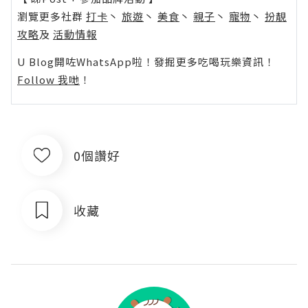
瀏覽更多社群
打卡
丶
旅遊
丶
美食
丶
親子
丶
寵物
丶
扮靚
攻略
及
活動情報
U Blog開咗WhatsApp啦！發掘更多吃喝玩樂資訊！
Follow 我哋
！
0個讚好
收藏