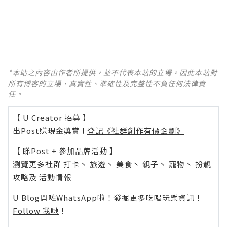
*本站之內容由作者所提供，並不代表本站的立場。因此本站對
所有博客的立場、真實性、準確性及完整性不負任何法律責
任。
【 U Creator 招募 】
出Post賺現金獎賞 l
登記《社群創作有價企劃》
【 睇Post + 參加品牌活動 】
瀏覽更多社群
打卡
丶
旅遊
丶
美食
丶
親子
丶
寵物
丶
扮靚
攻略
及
活動情報
U Blog開咗WhatsApp啦！發掘更多吃喝玩樂資訊！
Follow 我哋
！