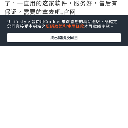
了，一直用的这家软件，服务好，售后有
保证，需要的拿去吧,官网
http://www.vst.tw
U Lifestyle 會使用Cookies來改善您的網站體驗，請確定
您同意接受本網站之
私隱政策和使用條款
才可繼續瀏覽。
我已閱讀及同意
*本站之內容由作者所提供，並不代表本站的立場。因此本站對
所有博客的立場、真實性、準確性及完整性不負任何法律責
任。
【 U Creator 招募 】
出Post賺現金獎賞 l
登記《社群創作有價企劃》
【 睇Post + 參加品牌活動 】