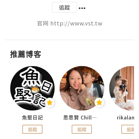
追蹤
官网 http://www.vst.tw
推薦博客
urnal
魚堅日記
思思賢 ChillMyBabe
rikala
追蹤
追蹤
追蹤