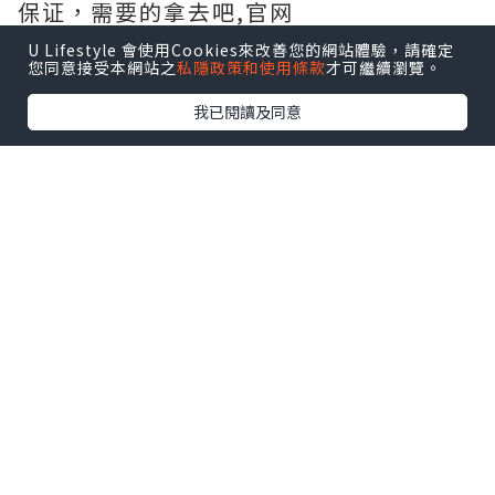
保证，需要的拿去吧,官网
http://www.vst.tw
U Lifestyle 會使用Cookies來改善您的網站體驗，請確定
您同意接受本網站之
私隱政策和使用條款
才可繼續瀏覽。
我已閱讀及同意
*本站之內容由作者所提供，並不代表本站的立場。因此本站對
所有博客的立場、真實性、準確性及完整性不負任何法律責
任。
【 U Creator 招募 】
出Post賺現金獎賞 l
登記《社群創作有價企劃》
【 睇Post + 參加品牌活動 】
瀏覽更多社群
打卡
丶
旅遊
丶
美食
丶
親子
丶
寵物
丶
扮靚