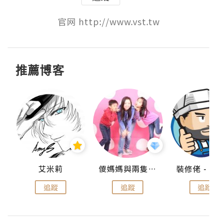
官网 http://www.vst.tw
推薦博客
點滴
艾米莉
儍媽媽與兩隻小魔怪之家
追蹤
追蹤
追蹤