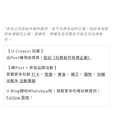
*本站之內容由作者所提供，並不代表本站的立場。因此本站對
所有博客的立場、真實性、準確性及完整性不負任何法律責
任。
【 U Creator 招募 】
出Post賺現金獎賞 l
登記《社群創作有價企劃》
【 睇Post + 參加品牌活動 】
瀏覽更多社群
打卡
丶
旅遊
丶
美食
丶
親子
丶
寵物
丶
扮靚
攻略
及
活動情報
U Blog開咗WhatsApp啦！發掘更多吃喝玩樂資訊！
Follow 我哋
！