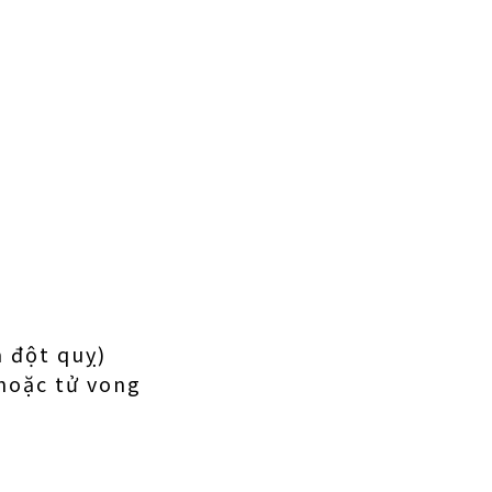
à đột quỵ)
 hoặc tử vong