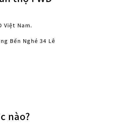
D Việt Nam.
ờng Bến Nghé 34 Lê
c nào?