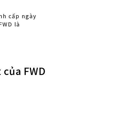
ính cấp ngày
FWD là
t của FWD