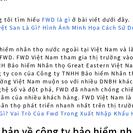
 tôi tìm hiểu
FWD là gì
ở bài viết dưới đây.
ệt San Là Gì? Hình Ảnh Minh Họa Cách Sử 
hiểm nhân thọ nước ngoài tại Việt Nam và l
FWD. FWD Việt Nam tham gia thị trường vào
HH Bảo hiểm Nhân thọ Great Eastern Việt N
g ty con của Công ty TNHH Bảo hiểm Nhân t
ường Việt Nam muộn so với nhiều DNBH khác
ghệ số và đột phá, FWD đã nhanh chóng chiế
 tâm của nhiều khách hàng. FWD Việt Nam l
ân thọ phát triển nhanh nhất trên thị trườ
Gì? Vai Trò Của Fwd Trong Xuất Nhập Khẩu
 bản về công ty bảo hiểm n