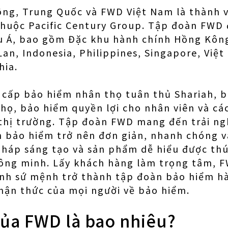
ng, Trung Quốc và FWD Việt Nam là thành 
thuộc Pacific Century Group. Tập đoàn FWD 
âu Á, bao gồm Đặc khu hành chính Hồng Kôn
Lan, Indonesia, Philippines, Singapore, Việ
hia.
cấp bảo hiểm nhân thọ tuân thủ Shariah, b
họ, bảo hiểm quyền lợi cho nhân viên và c
 thị trường. Tập đoàn FWD mang đến trải n
h bảo hiểm trở nên đơn giản, nhanh chóng 
pháp sáng tạo và sản phẩm dễ hiểu được thú
hông minh. Lấy khách hàng làm trọng tâm, 
nh sứ mệnh trở thành tập đoàn bảo hiểm hà
hận thức của mọi người về bảo hiểm.
của FWD là bao nhiêu?