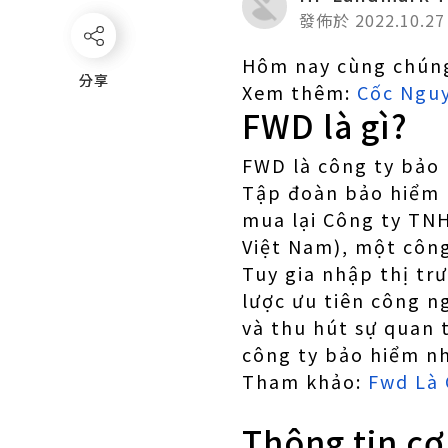
發佈於 2022.10.27
Hôm nay cùng chúng
分享
分享
Xem thêm:
Cốc Nguy
FWD là gì?
FWD là công ty bảo 
Tập đoàn bảo hiểm 
mua lại Công ty TN
Việt Nam), một côn
Tuy gia nhập thị tr
lược ưu tiên công n
và thu hút sự quan
công ty bảo hiểm nh
Tham khảo:
Fwd Là 
Thông tin cơ