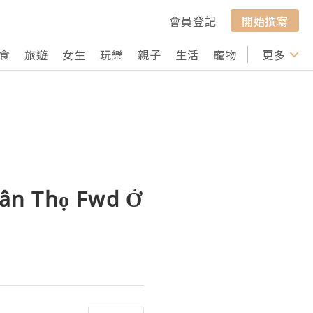
會員登記
開始撰寫
食
旅遊
女生
玩樂
親子
生活
寵物
行山
更多
打卡
hân Thọ Fwd Ở