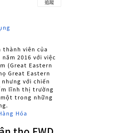
追蹤
Dụng
à thành viên của
 năm 2016 với việc
am (Great Eastern
họ Great Eastern
 nhưng với chiến
m lĩnh thị trường
à một trong những
ng.
 Hàng Hóa
hân thọ FWD