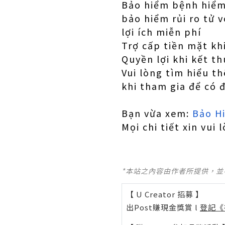
Bảo hiểm bệnh hiểm
bảo hiểm rủi ro tử 
lợi ích miễn phí
Trợ cấp tiền mặt kh
Quyền lợi khi kết t
Vui lòng tìm hiểu t
khi tham gia để có 
Bạn vừa xem:
Bảo H
Mọi chi tiết xin vui 
*本站之內容由作者所提供，
【 U Creator 招募 】
出Post賺現金獎賞 l
登記《