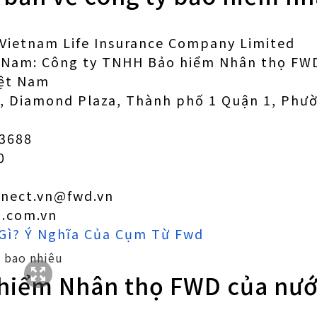
 Vietnam Life Insurance Company Limited
ệt Nam: Công ty TNHH Bảo hiểm Nhân thọ FW
iệt Nam
11, Diamond Plaza, Thành phố 1 Quận 1, Phư
 3688
0
7
nnect.vn@fwd.vn
d.com.vn
Gì? Ý Nghĩa Của Cụm Từ Fwd
 hiểm Nhân thọ FWD của nướ