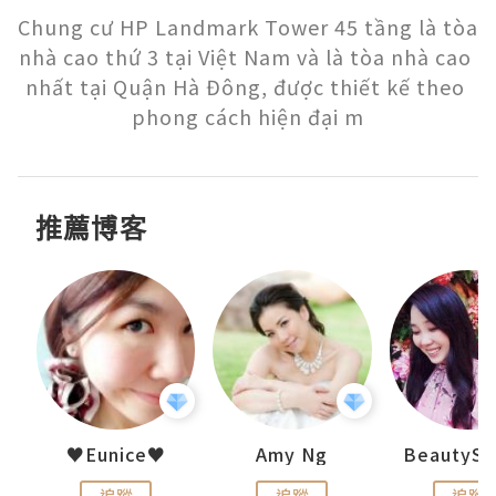
Chung cư HP Landmark Tower 45 tầng là tòa 
nhà cao thứ 3 tại Việt Nam và là tòa nhà cao 
nhất tại Quận Hà Đông, được thiết kế theo 
phong cách hiện đại m
推薦博客
h 夏沫
♥Eunice♥
Amy Ng
追蹤
追蹤
追蹤