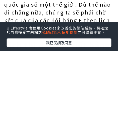
quốc gia số một thế giới. Dù thế nào
đi chăng nữa, chúng ta sẽ phải chờ
kết quả của các đội bảng F theo lịch
trình bên dưới.
U Lifestyle 會使用Cookies來改善您的網站體驗，請確定
您同意接受本網站之
私隱政策和使用條款
才可繼續瀏覽。
Lịch thi đấu chi tiết bảng
我已閱讀及同意
F Euro 2021
Thời gian
Trận đấu và tỉ số
Kênh xem
Thứ ba 23h00
(15/06/2021)
Hungary 0-0 Bồ Đào Nha
VTV3