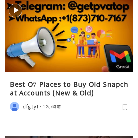
Best O7 Places to Buy Old Snapch
at Accounts (New & Old)
dfgtyt
12小時前