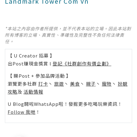
Landmark Tower Com Vn
*本站之內容由作者所提供，並不代表本站的立場。因此本站對
所有博客的立場、真實性、準確性及完整性不負任何法律責
任。
【 U Creator 招募 】
出Post賺現金獎賞 l
登記《社群創作有價企劃》
【 睇Post + 參加品牌活動 】
瀏覽更多社群
打卡
丶
旅遊
丶
美食
丶
親子
丶
寵物
丶
扮靚
攻略
及
活動情報
U Blog開咗WhatsApp啦！發掘更多吃喝玩樂資訊！
Follow 我哋
！